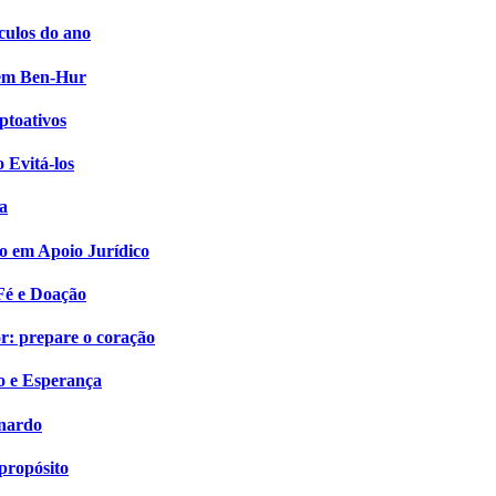
culos do ano
i em Ben-Hur
ptoativos
 Evitá-los
a
o em Apoio Jurídico
Fé e Doação
: prepare o coração
o e Esperança
onardo
propósito