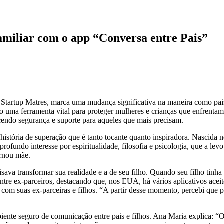
amiliar com o app “Conversa entre Pais”
 Startup Matres, marca uma mudança significativa na maneira como pais
o uma ferramenta vital para proteger mulheres e crianças que enfrentam
ecendo segurança e suporte para aqueles que mais precisam.
istória de superação que é tanto tocante quanto inspiradora. Nascida 
ofundo interesse por espiritualidade, filosofia e psicologia, que a le
rnou mãe.
 transformar sua realidade e a de seu filho. Quando seu filho tinha a
tre ex-parceiros, destacando que, nos EUA, há vários aplicativos aceit
m com suas ex-parceiras e filhos. “A partir desse momento, percebi que
ente seguro de comunicação entre pais e filhos. Ana Maria explica: “O