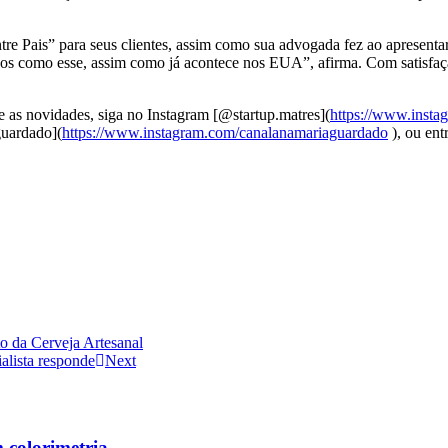
Pais” para seus clientes, assim como sua advogada fez ao apresentar u
vos como esse, assim como já acontece nos EUA”, afirma. Com satisfaç
 as novidades, siga no Instagram [@startup.matres](
https://www.insta
uardado](
https://www.instagram.com/canalanamariaguardado
), ou en
 da Cerveja Artesanal
alista responde
Next
m colorimetria