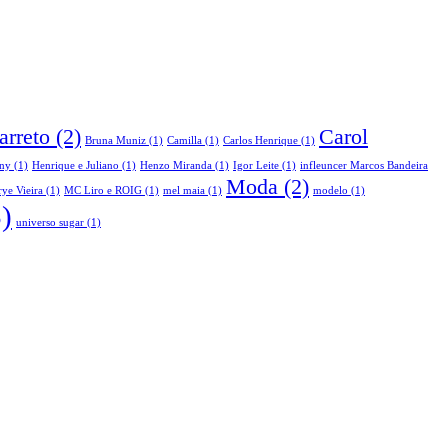
arreto
(2)
Carol
Bruna Muniz
(1)
Camilla
(1)
Carlos Henrique
(1)
ny
(1)
Henrique e Juliano
(1)
Henzo Miranda
(1)
Igor Leite
(1)
infleuncer Marcos Bandeira
Moda
(2)
ye Vieira
(1)
MC Liro e ROIG
(1)
mel maia
(1)
modelo
(1)
)
universo sugar
(1)