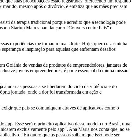
de que suas preocupações estão registradas, oferecendo um respaldo
ex-marido, mesmo após o divórcio, e enfatiza que as mães precisam
sti da terapia tradicional porque acredito que a tecnologia pode
sar a Startup Matres para lançar o “Conversa entre Pais” e
 essas experiências me tornaram mais forte. Hoje, quero usar minha
e esperança e inspiração para aquelas que enfrentam desafios
em Goiânia de vendas de produtos de empreendedores, jantares de
nclusive jovens empreendedores, é parte essencial da minha missão.
 ajudar as pessoas a se libertarem do ciclo da violência e do
pria jornada, onde a dor foi transformada em ação e
 exigir que pais se comuniquem através de aplicativos como o
o app. Esse será o primeiro aplicativo desse modelo no Brasil, uma
municarem exclusivamente pelo app”. Ana Maria nos conta que, ao se
aplicativo. “Eu quero que as pessoas saibam que isso pode ser