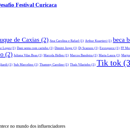
fio Festival Curicaca
Duque de Caxias
(2)
beca b
Ana Carolina e Rafael
(1)
Arthur Kuartieri
(1)
le Lopes
(1)
Dani senta com carinho
(1)
Dimitri Jorge
(1)
Dj Scazuzo
(1)
Exxxquece
(1)
FF Mo
do
(2)
Juliana Vilas Boas
(1)
Marcela Hellen
(1)
Marcos Bandeira
(1)
Maria Laura
(1)
Marjor
Tik tok
(3
liardi
(1)
Suh Marcelino
(1)
Thammy Caroline
(1)
Thaís Vilarinho
(1)
ontece no mundo dos influenciadores