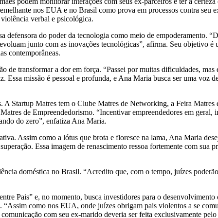
ães podem monitorar interações com seus ex-parceiros e ter a certeza 
vo semelhante nos EUA e no Brasil como prova em processos contra seu 
iolência verbal e psicológica.
sa defensora do poder da tecnologia como meio de empoderamento. “Desi
evoluam junto com as inovações tecnológicas”, afirma. Seu objetivo é u
lias contemporâneas.
ção de transformar a dor em força. “Passei por muitas dificuldades, mas
 diz. Essa missão é pessoal e profunda, e Ana Maria busca ser uma voz d
 A Startup Matres tem o Clube Matres de Networking, a Feira Matres 
ta Matres de Empreendedorismo. “Incentivar empreendedores em geral, i
ndo do zero”, enfatiza Ana Maria.
tiva. Assim como a lótus que brota e floresce na lama, Ana Maria deseja
superação. Essa imagem de renascimento ressoa fortemente com sua pró
ncia doméstica no Brasil. “Acredito que, com o tempo, juízes poderão
ntre Pais” e, no momento, busca investidores para o desenvolvimento d
dica. “Assim como nos EUA, onde juízes obrigam pais violentos a se co
a comunicação com seu ex-marido deveria ser feita exclusivamente pelo 