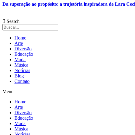
Da superação ao propósito: a trajetória inspiradora de Lara Ceci
Search
Home
Arte
Diversão
Educação
Moda
Música
Notícias
Blog
Contato
Menu
Home
Arte
Diversão
Educação
Moda
Música
Notícias