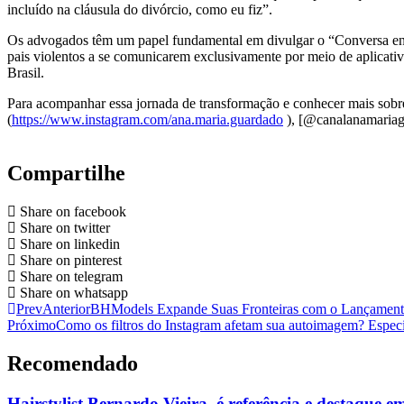
incluído na cláusula do divórcio, como eu fiz”.
Os advogados têm um papel fundamental em divulgar o “Conversa entre 
pais violentos a se comunicarem exclusivamente por meio de aplicati
Brasil.
Para acompanhar essa jornada de transformação e conhecer mais sobre
(
https://www.instagram.com/ana.maria.guardado
), [@canalanamariag
Compartilhe
Share on facebook
Share on twitter
Share on linkedin
Share on pinterest
Share on telegram
Share on whatsapp
Prev
Anterior
BHModels Expande Suas Fronteiras com o Lançamento
Próximo
Como os filtros do Instagram afetam sua autoimagem? Especi
Recomendado
Hairstylist Bernardo Vieira, é referência e destaque e