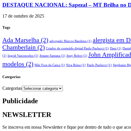
DESTAQUE NACIONAL: Sapezal – MT Brilha no Desa
17 de outubro de 2025
Tags
Ada Marselha
(2)
alergista em 
advogado Marcos Bandeira
(1)
Chamberlain
(2)
Criador de conteúdo digital Paulo Paolucci
(1)
Dani
(1)
Danie
John Amplifica
(1)
Ingrid Vasconcelos
(1)
Jesiane Santana
(1)
Jessy Robot
(1)
modelos
(2)
Mãe Fora da Caixa
(1)
Nica Reina
(1)
Paulo Paolucci
(1)
Stephanie Big
Categorias
Categorias
Publicidade
NEWSLETTER
Se inscreva em nossa Newsletter e fique por dentro de tudo o que ac