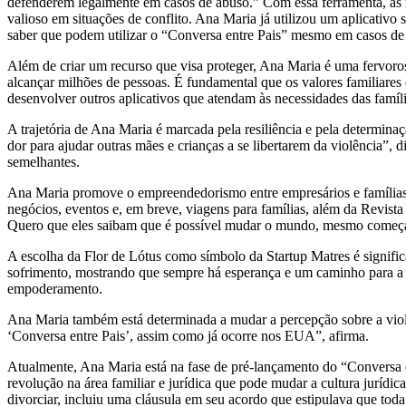
defenderem legalmente em casos de abuso.” Com essa ferramenta, as m
valioso em situações de conflito. Ana Maria já utilizou um aplicati
saber que podem utilizar o “Conversa entre Pais” mesmo em casos de v
Além de criar um recurso que visa proteger, Ana Maria é uma fervoro
alcançar milhões de pessoas. É fundamental que os valores familiares 
desenvolver outros aplicativos que atendam às necessidades das famí
A trajetória de Ana Maria é marcada pela resiliência e pela determina
dor para ajudar outras mães e crianças a se libertarem da violência”,
semelhantes.
Ana Maria promove o empreendedorismo entre empresários e famílias.
negócios, eventos e, em breve, viagens para famílias, além da Revis
Quero que eles saibam que é possível mudar o mundo, mesmo começa
A escolha da Flor de Lótus como símbolo da Startup Matres é significa
sofrimento, mostrando que sempre há esperança e um caminho para a 
empoderamento.
Ana Maria também está determinada a mudar a percepção sobre a violê
‘Conversa entre Pais’, assim como já ocorre nos EUA”, afirma.
Atualmente, Ana Maria está na fase de pré-lançamento do “Conversa e
revolução na área familiar e jurídica que pode mudar a cultura jurí
divorciar, incluiu uma cláusula em seu acordo que estipulava que tod