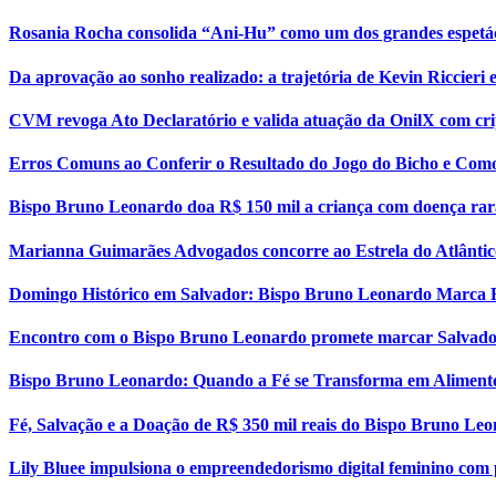
Rosania Rocha consolida “Ani-Hu” como um dos grandes espetá
Da aprovação ao sonho realizado: a trajetória de Kevin Riccier
CVM revoga Ato Declaratório e valida atuação da OnilX com cri
Erros Comuns ao Conferir o Resultado do Jogo do Bicho e Como
Bispo Bruno Leonardo doa R$ 150 mil a criança com doença rar
Marianna Guimarães Advogados concorre ao Estrela do Atlântic
Domingo Histórico em Salvador: Bispo Bruno Leonardo Marca 
Encontro com o Bispo Bruno Leonardo promete marcar Salvador
Bispo Bruno Leonardo: Quando a Fé se Transforma em Aliment
Fé, Salvação e a Doação de R$ 350 mil reais do Bispo Bruno Le
Lily Bluee impulsiona o empreendedorismo digital feminino com 