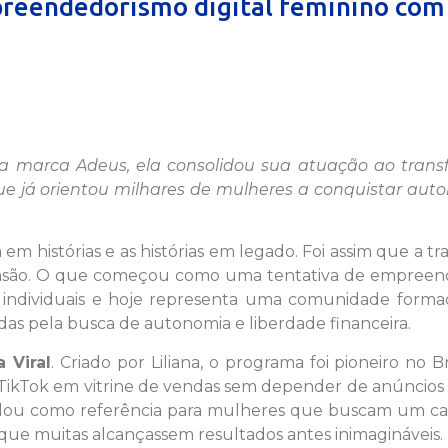
preendedorismo digital feminino com
a marca Adeus, ela consolidou sua atuação ao trans
e já orientou milhares de mulheres a conquistar aut
 histórias e as histórias em legado. Foi assim que a tra
são. O que começou como uma tentativa de empreen
s individuais e hoje representa uma comunidade forma
das pela busca de autonomia e liberdade financeira.
 Viral
. Criado por Liliana, o programa foi pioneiro no Br
TikTok em vitrine de vendas sem depender de anúncios 
olidou como referência para mulheres que buscam um c
que muitas alcançassem resultados antes inimagináveis.