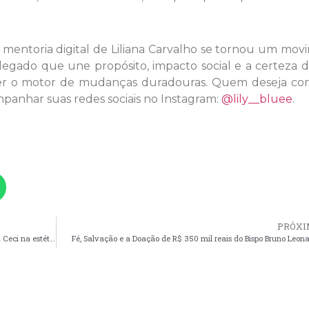
a mentoria digital de Liliana Carvalho se tornou um mo
legado que une propósito, impacto social e a certeza 
er o motor de mudanças duradouras. Quem deseja co
mpanhar suas redes sociais no Instagram:
@lily__bluee
.
PRÓXI
Da superação ao propósito: a trajetória inspiradora de Lara Ceci na estética
Fé, Salvação e a Doação de R$ 350 mil reais do Bispo Bruno Leon