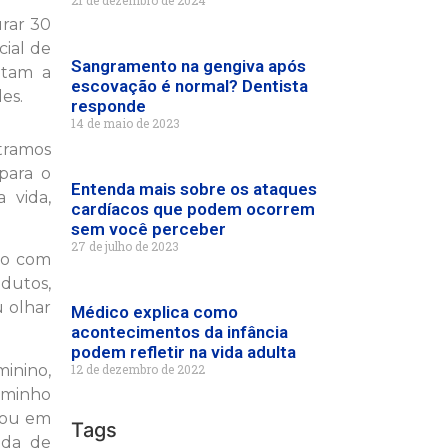
21 de dezembro de 2024
urar 30
cial de
Sangramento na gengiva após
ntam a
escovação é normal? Dentista
es.
responde
14 de maio de 2023
stramos
 para o
Entenda mais sobre os ataques
 vida,
cardíacos que podem ocorrem
sem você perceber
27 de julho de 2023
to com
odutos,
u olhar
Médico explica como
acontecimentos da infância
podem refletir na vida adulta
inino,
12 de dezembro de 2022
aminho
mou em
Tags
ida de