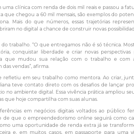
uma clínica com renda de dois mil reais e passou a fat
sta que chegou a 60 mil mensais, são exemplos do poten
ona. Mais do que números, essas trajetórias represe
ram no digital a chance de construir novas possibilidad
to do trabalho. “O que entregamos não é só técnica. Mo
ória, conquistar liberdade e criar novas perspectivas
a que mudou sua relação com o trabalho e com a
das vendas”, afirma.
refletiu em seu trabalho como mentora. Ao criar, jun
Liliana teve contato direto com os desafios de lançar pr
o no ambiente digital. Essa vivência prática ampliou se
as que hoje compartilha com suas alunas.
erências em negócios digitais voltados ao público fem
ção de que o empreendedorismo online seguirá como c
omo uma oportunidade de renda extra já se transfor
nceira e, em muitos casos, em passaporte para uma v