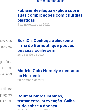
Recomendado
Fabiane Bevilaqua explica sobre
suas complicações com cirurgias
plásticas
9 de novembro de 2022
BurnOn: Conheça a síndrome
formar
‘irmã do Burnout’ que poucas
onomia
pessoas conhecem
25 de maio de 2024
jetória
der no
Modelo Gaby Hemely é destaque
da por
no Nordeste
28 de junho de 2021
asil ao
pagos.
Reumatismo: Sintomas,
aminho
tratamento, prevenção. Saiba
tudo sobre a doença