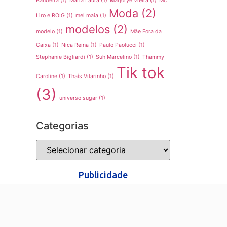
Bandeira
(1)
Maria Laura
(1)
Marjorye Vieira
(1)
MC
Moda
(2)
Liro e ROIG
(1)
mel maia
(1)
modelos
(2)
modelo
(1)
Mãe Fora da
Caixa
(1)
Nica Reina
(1)
Paulo Paolucci
(1)
Stephanie Bigliardi
(1)
Suh Marcelino
(1)
Thammy
Tik tok
Caroline
(1)
Thaís Vilarinho
(1)
(3)
universo sugar
(1)
Categorias
Publicidade