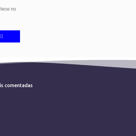
ntece no
is comentadas