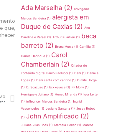
Ada Marselha
(2)
advogado
alergista em
Marcos Bandeira
(1)
vimento
Duque de Caxias
(2)
de que,
Ana
beca
nhecer
Carolina e Rafael
(1)
Arthur Kuartieri
(1)
barreto
(2)
Bruna Muniz
(1)
Camilla
(1)
Carol
Carlos Henrique
(1)
Chamberlain
(2)
Criador de
conteúdo digital Paulo Paolucci
(1)
Dani
(1)
Daniele
Lopes
(1)
Dani senta com carinho
(1)
Dimitri Jorge
(1)
Dj Scazuzo
(1)
Exxxquece
(1)
FF Mony
(1)
Henrique e Juliano
(1)
Henzo Miranda
(1)
Igor Leite
MO
ardo
(1)
infleuncer Marcos Bandeira
(1)
Ingrid
Vasconcelos
(1)
Jesiane Santana
(1)
Jessy Robot
John Amplificado
(2)
(1)
Juliana Vilas Boas
(1)
Marcela Hellen
(1)
Marcos