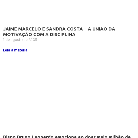
JAIME MARCELO E SANDRA COSTA – A UNIAO DA
MOTIVAÇÃO COM A DISCIPLINA
1 de agosto de 2025
Leia a materia
Bispo Bruno Leonardo emociona ao doar meio milhão de