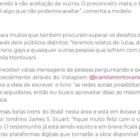
evido à não aceitação de outros. O preconceito mata, o B
o é algo que não podemos aceitar”, comenta a modelo.
para muitos que também procuram superar os desafios d
vés dele públicos distintos: “teremos relatos de lutas, d
trans
, gays e quaisquer outras pessoas que sofrem com
mila Montovani.
ta receber várias mensagens de pessoas perguntando e 
specialmente através do Instagram
(@camilamontovaniof
a ideia de escrever o livro: “as redes sociais possibili
s seguidores, então eu busco aproveitar disso ao máxi
ca.
mais belas
trans
do Brasil nesta área e está em êxtase 
or londrino James S. Stuart: “fiquei muito feliz com o c
. O testemunho já está sendo escrito e em breve ficará
s plataformas digitais que tornarão a obra disponível