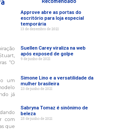
rá
Recomendado
Approve abre as portas do
escritório para loja especial
temporária
13 de dezembro de 2021
Suellen Carey viraliza na web
piração
após exposed de golpe
Stuart,
9 de junho de 2021
ras “O
Simone Lino e a versatilidade da
omo um
mulher brasileira
modelo
23 de junho de 2021
ndo já
Sabryna Tomaz é sinônimo de
judando
beleza
25 de junho de 2021
er com
oas que