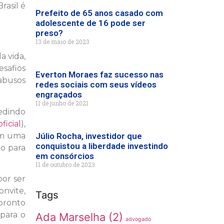
rasil é
Prefeito de 65 anos casado com
adolescente de 16 pode ser
preso?
13 de maio de 2023
a vida,
esafios
Everton Moraes faz sucesso nas
 abusos
redes sociais com seus vídeos
engraçados
11 de junho de 2021
pedindo
icial
),
tam uma
Júlio Rocha, investidor que
conquistou a liberdade investindo
mo para
em consórcios
11 de outubro de 2023
por ser
onvite,
Tags
 pronto
 para o
Ada Marselha
(2)
advogado