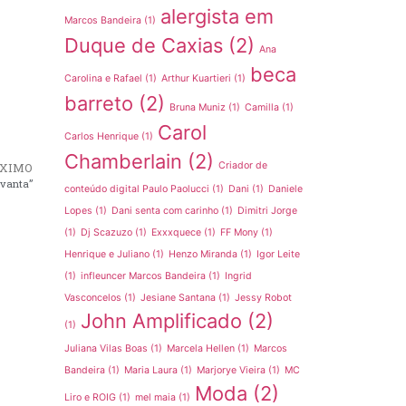
alergista em
Marcos Bandeira
(1)
Duque de Caxias
(2)
Ana
beca
Carolina e Rafael
(1)
Arthur Kuartieri
(1)
barreto
(2)
Bruna Muniz
(1)
Camilla
(1)
Carol
Carlos Henrique
(1)
Chamberlain
(2)
Criador de
XIMO
evanta”
conteúdo digital Paulo Paolucci
(1)
Dani
(1)
Daniele
Lopes
(1)
Dani senta com carinho
(1)
Dimitri Jorge
(1)
Dj Scazuzo
(1)
Exxxquece
(1)
FF Mony
(1)
Henrique e Juliano
(1)
Henzo Miranda
(1)
Igor Leite
(1)
infleuncer Marcos Bandeira
(1)
Ingrid
Vasconcelos
(1)
Jesiane Santana
(1)
Jessy Robot
John Amplificado
(2)
(1)
Juliana Vilas Boas
(1)
Marcela Hellen
(1)
Marcos
Bandeira
(1)
Maria Laura
(1)
Marjorye Vieira
(1)
MC
Moda
(2)
Liro e ROIG
(1)
mel maia
(1)