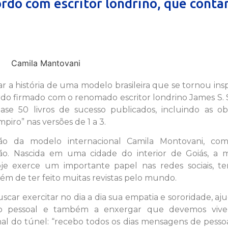
rdo com escritor londrino, que conta
r a história de uma modelo brasileira que se tornou ins
rdo firmado com o renomado escritor londrino James S. 
e 50 livros de sucesso publicados, incluindo as ob
iro” nas versões de 1 a 3.
ação da modelo internacional Camila Montovani, c
. Nascida em uma cidade do interior de Goiás, a 
je exerce um importante papel nas redes sociais, te
além de ter feito muitas revistas pelo mundo.
car exercitar no dia a dia sua empatia e sororidade, a
o pessoal e também a enxergar que devemos viv
nal do túnel: “recebo todos os dias mensagens de pess