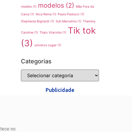
modelos
(2)
modelo
(1)
Mãe Fora da
Caixa
(1)
Nica Reina
(1)
Paulo Paolucci
(1)
Stephanie Bigliardi
(1)
Suh Marcelino
(1)
Thammy
Tik tok
Caroline
(1)
Thaís Vilarinho
(1)
(3)
universo sugar
(1)
Categorias
Publicidade
ntece no