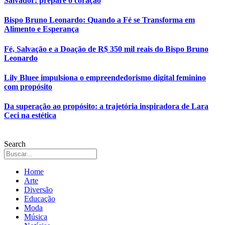
Salvador: prepare o coração
Bispo Bruno Leonardo: Quando a Fé se Transforma em
Alimento e Esperança
Fé, Salvação e a Doação de R$ 350 mil reais do Bispo Bruno
Leonardo
Lily Bluee impulsiona o empreendedorismo digital feminino
com propósito
Da superação ao propósito: a trajetória inspiradora de Lara
Ceci na estética
Search
Home
Arte
Diversão
Educação
Moda
Música