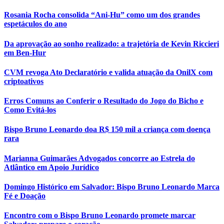
Rosania Rocha consolida “Ani-Hu” como um dos grandes
espetáculos do ano
Da aprovação ao sonho realizado: a trajetória de Kevin Riccieri
em Ben-Hur
CVM revoga Ato Declaratório e valida atuação da OnilX com
criptoativos
Erros Comuns ao Conferir o Resultado do Jogo do Bicho e
Como Evitá-los
Bispo Bruno Leonardo doa R$ 150 mil a criança com doença
rara
Marianna Guimarães Advogados concorre ao Estrela do
Atlântico em Apoio Jurídico
Domingo Histórico em Salvador: Bispo Bruno Leonardo Marca
Fé e Doação
Encontro com o Bispo Bruno Leonardo promete marcar