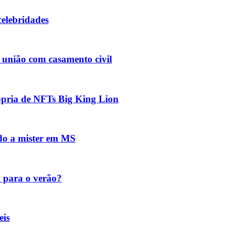
celebridades
m união com casamento civil
rópria de NFTs Big King Lion
do a mister em MS
 para o verão?
eis