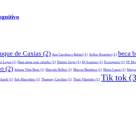
ognitivo
Duque de Caxias
(2)
beca b
Ana Carolina e Rafael
(1)
Arthur Kuartieri
(1)
le Lopes
(1)
Dani senta com carinho
(1)
Dimitri Jorge
(1)
Dj Scazuzo
(1)
Exxxquece
(1)
FF Mo
do
(2)
Juliana Vilas Boas
(1)
Marcela Hellen
(1)
Marcos Bandeira
(1)
Maria Laura
(1)
Marjor
Tik tok
(3
liardi
(1)
Suh Marcelino
(1)
Thammy Caroline
(1)
Thaís Vilarinho
(1)