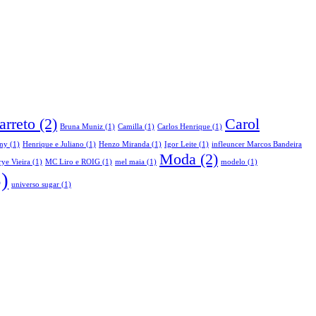
arreto
(2)
Carol
Bruna Muniz
(1)
Camilla
(1)
Carlos Henrique
(1)
ny
(1)
Henrique e Juliano
(1)
Henzo Miranda
(1)
Igor Leite
(1)
infleuncer Marcos Bandeira
Moda
(2)
ye Vieira
(1)
MC Liro e ROIG
(1)
mel maia
(1)
modelo
(1)
)
universo sugar
(1)