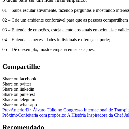
5 dicas para ser um líder mais empático:
01 – Saiba escutar ativamente, fazendo perguntas e mostrando interes
02 – Crie um ambiente confortável para que as pessoas compartilhem
03 – Entenda de emoções, esteja atento aos sinais emocionais e valide
04 – Entenda as necessidades individuais e ofereça suporte;
05 – Dê o exemplo, mostre empatia em suas ações.
Compartilhe
Share on facebook
Share on twitter
Share on linkedin
Share on pinterest
Share on telegram
Share on whatsapp
Prev
Anterior
Dr. Álvaro Túlio no Congresso Internacional de Transpl
Próximo
Confeitaria com propósito: A História Inspiradora da Chef Ju
Recomendado