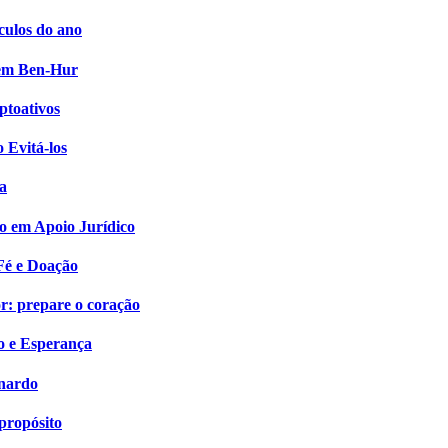
culos do ano
i em Ben-Hur
ptoativos
 Evitá-los
a
o em Apoio Jurídico
Fé e Doação
: prepare o coração
o e Esperança
onardo
propósito