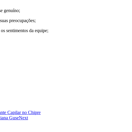
se genuíno;
 suas preocupações;
 os sentimentos da equipe;
ante Capilar no Chipre
liana Guse
Next