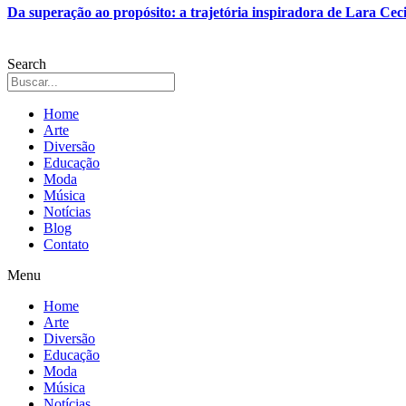
Da superação ao propósito: a trajetória inspiradora de Lara Ceci
Search
Home
Arte
Diversão
Educação
Moda
Música
Notícias
Blog
Contato
Menu
Home
Arte
Diversão
Educação
Moda
Música
Notícias