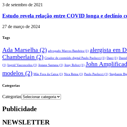
3 de setembro de 2021
Estudo revela relação entre COVID longa e declínio c
27 de março de 2024
Tags
Ada Marselha
(2)
alergista em 
advogado Marcos Bandeira
(1)
Chamberlain
(2)
Criador de conteúdo digital Paulo Paolucci
(1)
Dani
(1)
Danie
John Amplifica
(1)
Ingrid Vasconcelos
(1)
Jesiane Santana
(1)
Jessy Robot
(1)
modelos
(2)
Mãe Fora da Caixa
(1)
Nica Reina
(1)
Paulo Paolucci
(1)
Stephanie Big
Categorias
Categorias
Publicidade
NEWSLETTER