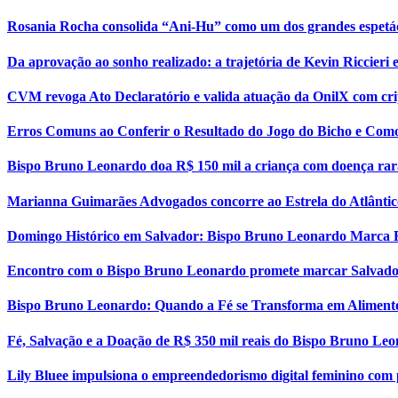
Rosania Rocha consolida “Ani-Hu” como um dos grandes espetá
Da aprovação ao sonho realizado: a trajetória de Kevin Riccier
CVM revoga Ato Declaratório e valida atuação da OnilX com cri
Erros Comuns ao Conferir o Resultado do Jogo do Bicho e Como
Bispo Bruno Leonardo doa R$ 150 mil a criança com doença rar
Marianna Guimarães Advogados concorre ao Estrela do Atlântic
Domingo Histórico em Salvador: Bispo Bruno Leonardo Marca 
Encontro com o Bispo Bruno Leonardo promete marcar Salvador
Bispo Bruno Leonardo: Quando a Fé se Transforma em Aliment
Fé, Salvação e a Doação de R$ 350 mil reais do Bispo Bruno Le
Lily Bluee impulsiona o empreendedorismo digital feminino com 