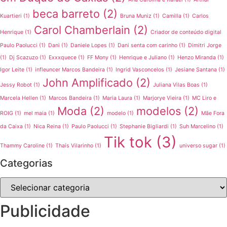
beca barreto
(2)
Kuartieri
(1)
Bruna Muniz
(1)
Camilla
(1)
Carlos
Carol Chamberlain
(2)
Henrique
(1)
Criador de conteúdo digital
Paulo Paolucci
(1)
Dani
(1)
Daniele Lopes
(1)
Dani senta com carinho
(1)
Dimitri Jorge
(1)
Dj Scazuzo
(1)
Exxxquece
(1)
FF Mony
(1)
Henrique e Juliano
(1)
Henzo Miranda
(1)
Igor Leite
(1)
infleuncer Marcos Bandeira
(1)
Ingrid Vasconcelos
(1)
Jesiane Santana
(1)
John Amplificado
(2)
Jessy Robot
(1)
Juliana Vilas Boas
(1)
Marcela Hellen
(1)
Marcos Bandeira
(1)
Maria Laura
(1)
Marjorye Vieira
(1)
MC Liro e
Moda
(2)
modelos
(2)
ROIG
(1)
mel maia
(1)
modelo
(1)
Mãe Fora
da Caixa
(1)
Nica Reina
(1)
Paulo Paolucci
(1)
Stephanie Bigliardi
(1)
Suh Marcelino
(1)
Tik tok
(3)
Thammy Caroline
(1)
Thaís Vilarinho
(1)
universo sugar
(1)
Categorias
Categorias
Publicidade