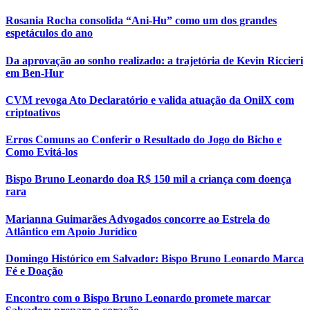
Rosania Rocha consolida “Ani-Hu” como um dos grandes
espetáculos do ano
Da aprovação ao sonho realizado: a trajetória de Kevin Riccieri
em Ben-Hur
CVM revoga Ato Declaratório e valida atuação da OnilX com
criptoativos
Erros Comuns ao Conferir o Resultado do Jogo do Bicho e
Como Evitá-los
Bispo Bruno Leonardo doa R$ 150 mil a criança com doença
rara
Marianna Guimarães Advogados concorre ao Estrela do
Atlântico em Apoio Jurídico
Domingo Histórico em Salvador: Bispo Bruno Leonardo Marca
Fé e Doação
Encontro com o Bispo Bruno Leonardo promete marcar