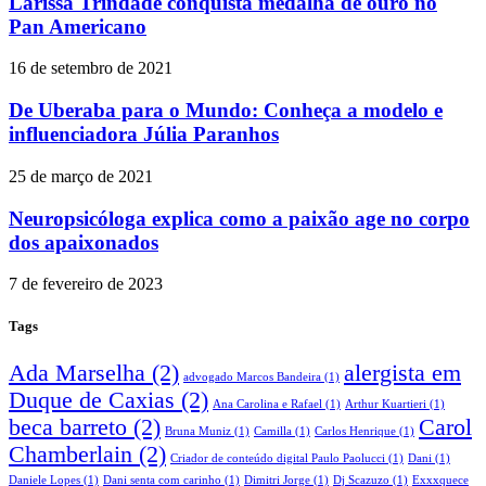
Larissa Trindade conquista medalha de ouro no
Pan Americano
16 de setembro de 2021
De Uberaba para o Mundo: Conheça a modelo e
influenciadora Júlia Paranhos
25 de março de 2021
Neuropsicóloga explica como a paixão age no corpo
dos apaixonados
7 de fevereiro de 2023
Tags
Ada Marselha
(2)
alergista em
advogado Marcos Bandeira
(1)
Duque de Caxias
(2)
Ana Carolina e Rafael
(1)
Arthur Kuartieri
(1)
beca barreto
(2)
Carol
Bruna Muniz
(1)
Camilla
(1)
Carlos Henrique
(1)
Chamberlain
(2)
Criador de conteúdo digital Paulo Paolucci
(1)
Dani
(1)
Daniele Lopes
(1)
Dani senta com carinho
(1)
Dimitri Jorge
(1)
Dj Scazuzo
(1)
Exxxquece