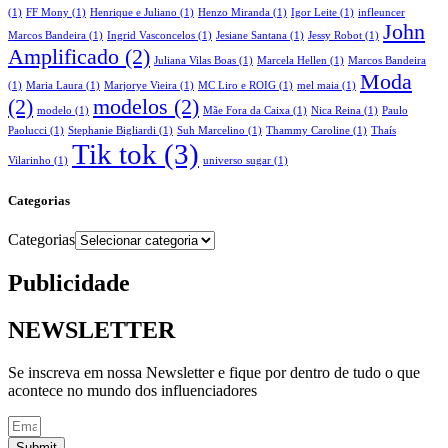
(1)
FF Mony
(1)
Henrique e Juliano
(1)
Henzo Miranda
(1)
Igor Leite
(1)
infleuncer
John
Marcos Bandeira
(1)
Ingrid Vasconcelos
(1)
Jesiane Santana
(1)
Jessy Robot
(1)
Amplificado
(2)
Juliana Vilas Boas
(1)
Marcela Hellen
(1)
Marcos Bandeira
Moda
(1)
Maria Laura
(1)
Marjorye Vieira
(1)
MC Liro e ROIG
(1)
mel maia
(1)
(2)
modelos
(2)
modelo
(1)
Mãe Fora da Caixa
(1)
Nica Reina
(1)
Paulo
Paolucci
(1)
Stephanie Bigliardi
(1)
Suh Marcelino
(1)
Thammy Caroline
(1)
Thaís
Tik tok
(3)
Vilarinho
(1)
universo sugar
(1)
Categorias
Categorias
Publicidade
NEWSLETTER
Se inscreva em nossa Newsletter e fique por dentro de tudo o que
acontece no mundo dos influenciadores
Submit