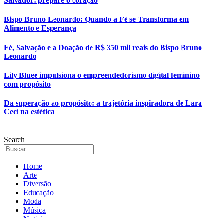
Salvador: prepare o coração
Bispo Bruno Leonardo: Quando a Fé se Transforma em
Alimento e Esperança
Fé, Salvação e a Doação de R$ 350 mil reais do Bispo Bruno
Leonardo
Lily Bluee impulsiona o empreendedorismo digital feminino
com propósito
Da superação ao propósito: a trajetória inspiradora de Lara
Ceci na estética
Search
Home
Arte
Diversão
Educação
Moda
Música