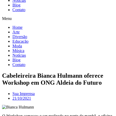
Notícias
Blog
Contato
Menu
Home
Arte
Diversão
Educação
Moda
Música
Notícias
Blog
Contato
Cabeleireira Bianca Hulmann oferece
Workshop em ONG Aldeia do Futuro
Sua Imprensa
21/10/2021
O Workshop começou a ser realizado na parte da manhã, a oficina