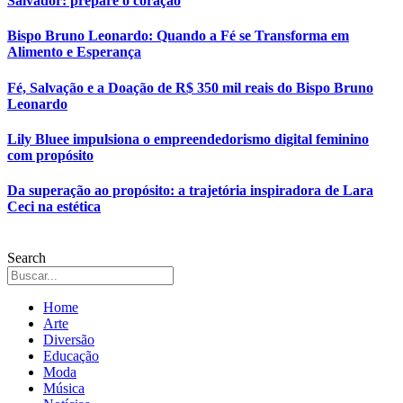
Salvador: prepare o coração
Bispo Bruno Leonardo: Quando a Fé se Transforma em
Alimento e Esperança
Fé, Salvação e a Doação de R$ 350 mil reais do Bispo Bruno
Leonardo
Lily Bluee impulsiona o empreendedorismo digital feminino
com propósito
Da superação ao propósito: a trajetória inspiradora de Lara
Ceci na estética
Search
Home
Arte
Diversão
Educação
Moda
Música