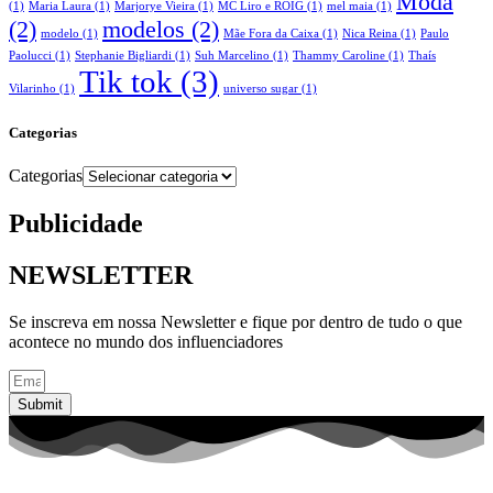
Moda
(1)
Maria Laura
(1)
Marjorye Vieira
(1)
MC Liro e ROIG
(1)
mel maia
(1)
(2)
modelos
(2)
modelo
(1)
Mãe Fora da Caixa
(1)
Nica Reina
(1)
Paulo
Paolucci
(1)
Stephanie Bigliardi
(1)
Suh Marcelino
(1)
Thammy Caroline
(1)
Thaís
Tik tok
(3)
Vilarinho
(1)
universo sugar
(1)
Categorias
Categorias
Publicidade
NEWSLETTER
Se inscreva em nossa Newsletter e fique por dentro de tudo o que
acontece no mundo dos influenciadores
Submit