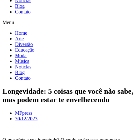
Notícias
Blog
Contato
Menu
Home
Arte
Diversão
Educação
Moda
Música
Notícias
Blog
Contato
Longevidade: 5 coisas que você não sabe,
mas podem estar te envelhecendo
MFpress
30/12/2023
O que afeta a sua juventude? Quando se faz essa pergunta a