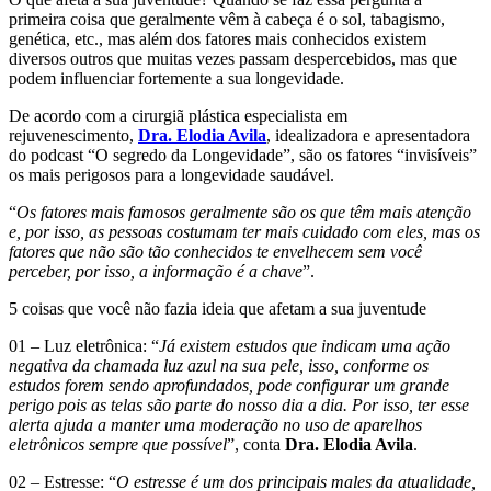
primeira coisa que geralmente vêm à cabeça é o sol, tabagismo,
genética, etc., mas além dos fatores mais conhecidos existem
diversos outros que muitas vezes passam despercebidos, mas que
podem influenciar fortemente a sua longevidade.
De acordo com a cirurgiã plástica especialista em
rejuvenescimento,
Dra. Elodia Avila
, idealizadora e apresentadora
do podcast “O segredo da Longevidade”, são os fatores “invisíveis”
os mais perigosos para a longevidade saudável.
“
Os fatores mais famosos geralmente são os que têm mais atenção
e, por isso, as pessoas costumam ter mais cuidado com eles, mas os
fatores que não são tão conhecidos te envelhecem sem você
perceber, por isso, a informação é a chave
”.
5 coisas que você não fazia ideia que afetam a sua juventude
01 – Luz eletrônica: “
Já existem estudos que indicam uma ação
negativa da chamada luz azul na sua pele, isso, conforme os
estudos forem sendo aprofundados, pode configurar um grande
perigo pois as telas são parte do nosso dia a dia. Por isso, ter esse
alerta ajuda a manter uma moderação no uso de aparelhos
eletrônicos sempre que possível
”, conta
Dra. Elodia Avila
.
02 – Estresse: “
O estresse é um dos principais males da atualidade,