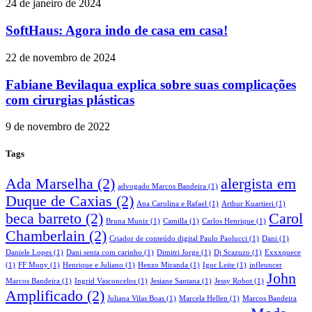
24 de janeiro de 2024
SoftHaus: Agora indo de casa em casa!
22 de novembro de 2024
Fabiane Bevilaqua explica sobre suas complicações
com cirurgias plásticas
9 de novembro de 2022
Tags
Ada Marselha
(2)
alergista em
advogado Marcos Bandeira
(1)
Duque de Caxias
(2)
Ana Carolina e Rafael
(1)
Arthur Kuartieri
(1)
beca barreto
(2)
Carol
Bruna Muniz
(1)
Camilla
(1)
Carlos Henrique
(1)
Chamberlain
(2)
Criador de conteúdo digital Paulo Paolucci
(1)
Dani
(1)
Daniele Lopes
(1)
Dani senta com carinho
(1)
Dimitri Jorge
(1)
Dj Scazuzo
(1)
Exxxquece
(1)
FF Mony
(1)
Henrique e Juliano
(1)
Henzo Miranda
(1)
Igor Leite
(1)
infleuncer
John
Marcos Bandeira
(1)
Ingrid Vasconcelos
(1)
Jesiane Santana
(1)
Jessy Robot
(1)
Amplificado
(2)
Juliana Vilas Boas
(1)
Marcela Hellen
(1)
Marcos Bandeira