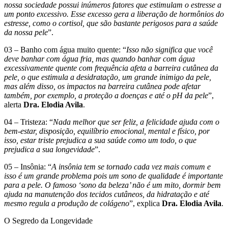
nossa sociedade possui inúmeros fatores que estimulam o estresse a
um ponto excessivo. Esse excesso gera a liberação de hormônios do
estresse, como o cortisol, que são bastante perigosos para a saúde
da nossa pele
”.
03 – Banho com água muito quente: “
Isso não significa que você
deve banhar com água fria, mas quando banhar com água
excessivamente quente com frequência afeta a barreira cutânea da
pele, o que estimula a desidratação, um grande inimigo da pele,
mas além disso, os impactos na barreira cutânea pode afetar
também, por exemplo, a proteção a doenças e até o pH da pele
”,
alerta
Dra. Elodia Avila
.
04 – Tristeza: “
Nada melhor que ser feliz, a felicidade ajuda com o
bem-estar, disposição, equilíbrio emocional, mental e físico, por
isso, estar triste prejudica a sua saúde como um todo, o que
prejudica a sua longevidade
”.
05 – Insônia: “
A insônia tem se tornado cada vez mais comum e
isso é um grande problema pois um sono de qualidade é importante
para a pele. O famoso ‘sono da beleza’ não é um mito, dormir bem
ajuda na manutenção dos tecidos cutâneos, da hidratação e até
mesmo regula a produção de colágeno
”, explica
Dra. Elodia Avila
.
O Segredo da Longevidade