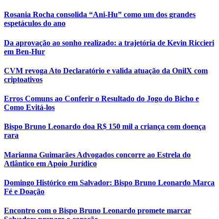
Rosania Rocha consolida “Ani-Hu” como um dos grandes
espetáculos do ano
Da aprovação ao sonho realizado: a trajetória de Kevin Riccieri
em Ben-Hur
CVM revoga Ato Declaratório e valida atuação da OnilX com
criptoativos
Erros Comuns ao Conferir o Resultado do Jogo do Bicho e
Como Evitá-los
Bispo Bruno Leonardo doa R$ 150 mil a criança com doença
rara
Marianna Guimarães Advogados concorre ao Estrela do
Atlântico em Apoio Jurídico
Domingo Histórico em Salvador: Bispo Bruno Leonardo Marca
Fé e Doação
Encontro com o Bispo Bruno Leonardo promete marcar