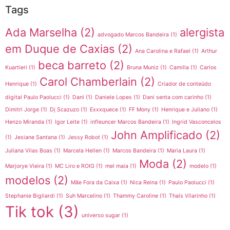
Tags
Ada Marselha
(2)
alergista
advogado Marcos Bandeira
(1)
em Duque de Caxias
(2)
Ana Carolina e Rafael
(1)
Arthur
beca barreto
(2)
Kuartieri
(1)
Bruna Muniz
(1)
Camilla
(1)
Carlos
Carol Chamberlain
(2)
Henrique
(1)
Criador de conteúdo
digital Paulo Paolucci
(1)
Dani
(1)
Daniele Lopes
(1)
Dani senta com carinho
(1)
Dimitri Jorge
(1)
Dj Scazuzo
(1)
Exxxquece
(1)
FF Mony
(1)
Henrique e Juliano
(1)
Henzo Miranda
(1)
Igor Leite
(1)
infleuncer Marcos Bandeira
(1)
Ingrid Vasconcelos
John Amplificado
(2)
(1)
Jesiane Santana
(1)
Jessy Robot
(1)
Juliana Vilas Boas
(1)
Marcela Hellen
(1)
Marcos Bandeira
(1)
Maria Laura
(1)
Moda
(2)
Marjorye Vieira
(1)
MC Liro e ROIG
(1)
mel maia
(1)
modelo
(1)
modelos
(2)
Mãe Fora da Caixa
(1)
Nica Reina
(1)
Paulo Paolucci
(1)
Stephanie Bigliardi
(1)
Suh Marcelino
(1)
Thammy Caroline
(1)
Thaís Vilarinho
(1)
Tik tok
(3)
universo sugar
(1)