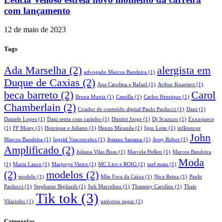
com lançamento
12 de maio de 2023
Tags
Ada Marselha
(2)
alergista em
advogado Marcos Bandeira
(1)
Duque de Caxias
(2)
Ana Carolina e Rafael
(1)
Arthur Kuartieri
(1)
beca barreto
(2)
Carol
Bruna Muniz
(1)
Camilla
(1)
Carlos Henrique
(1)
Chamberlain
(2)
Criador de conteúdo digital Paulo Paolucci
(1)
Dani
(1)
Daniele Lopes
(1)
Dani senta com carinho
(1)
Dimitri Jorge
(1)
Dj Scazuzo
(1)
Exxxquece
(1)
FF Mony
(1)
Henrique e Juliano
(1)
Henzo Miranda
(1)
Igor Leite
(1)
infleuncer
John
Marcos Bandeira
(1)
Ingrid Vasconcelos
(1)
Jesiane Santana
(1)
Jessy Robot
(1)
Amplificado
(2)
Juliana Vilas Boas
(1)
Marcela Hellen
(1)
Marcos Bandeira
Moda
(1)
Maria Laura
(1)
Marjorye Vieira
(1)
MC Liro e ROIG
(1)
mel maia
(1)
(2)
modelos
(2)
modelo
(1)
Mãe Fora da Caixa
(1)
Nica Reina
(1)
Paulo
Paolucci
(1)
Stephanie Bigliardi
(1)
Suh Marcelino
(1)
Thammy Caroline
(1)
Thaís
Tik tok
(3)
Vilarinho
(1)
universo sugar
(1)
Categorias