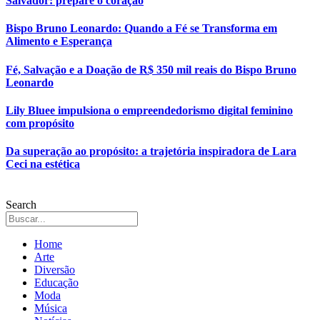
Salvador: prepare o coração
Bispo Bruno Leonardo: Quando a Fé se Transforma em
Alimento e Esperança
Fé, Salvação e a Doação de R$ 350 mil reais do Bispo Bruno
Leonardo
Lily Bluee impulsiona o empreendedorismo digital feminino
com propósito
Da superação ao propósito: a trajetória inspiradora de Lara
Ceci na estética
Search
Home
Arte
Diversão
Educação
Moda
Música