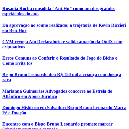
Rosania Rocha consolida “Ani-Hu” como um dos grandes
espetáculos do ano
Da aprovação ao sonho realizado: a trajetória de Kevin Riccieri
em Ben-Hur
CVM revoga Ato Declaratório e valida atuação da OnilX com
criptoativos
Erros Comuns ao Conferir o Resultado do Jogo do Bicho e
Como Evitá-los
Bispo Bruno Leonardo doa R$ 150 mil a criança com doença
rara
Marianna Guimarães Advogados concorre ao Estrela do
Atlântico em Apoio Jurídico
Domingo Histórico em Salvador: Bispo Bruno Leonardo Marca
Fé e Doação
Encontro com o Bispo Bruno Leonardo promete marcar