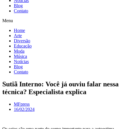
Notícias
Blog
Contato
Menu
Home
Arte
Diversão
Educação
Moda
Música
Notícias
Blog
Contato
Sutiã Interno: Você já ouviu falar nessa
técnica? Especialista explica
MFpress
16/02/2024
Os seios são uma parte do corpo importante para a autoestima