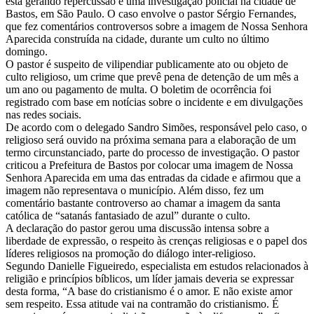
está gerando repercussão e uma investigação policial na cidade de
Bastos, em São Paulo. O caso envolve o pastor Sérgio Fernandes,
que fez comentários controversos sobre a imagem de Nossa Senhora
Aparecida construída na cidade, durante um culto no último
domingo.
O pastor é suspeito de vilipendiar publicamente ato ou objeto de
culto religioso, um crime que prevê pena de detenção de um mês a
um ano ou pagamento de multa. O boletim de ocorrência foi
registrado com base em notícias sobre o incidente e em divulgações
nas redes sociais.
De acordo com o delegado Sandro Simões, responsável pelo caso, o
religioso será ouvido na próxima semana para a elaboração de um
termo circunstanciado, parte do processo de investigação. O pastor
criticou a Prefeitura de Bastos por colocar uma imagem de Nossa
Senhora Aparecida em uma das entradas da cidade e afirmou que a
imagem não representava o município. Além disso, fez um
comentário bastante controverso ao chamar a imagem da santa
católica de “satanás fantasiado de azul” durante o culto.
A declaração do pastor gerou uma discussão intensa sobre a
liberdade de expressão, o respeito às crenças religiosas e o papel dos
líderes religiosos na promoção do diálogo inter-religioso.
Segundo Danielle Figueiredo, especialista em estudos relacionados à
religião e princípios bíblicos, um líder jamais deveria se expressar
desta forma, “A base do cristianismo é o amor. E não existe amor
sem respeito. Essa atitude vai na contramão do cristianismo. É