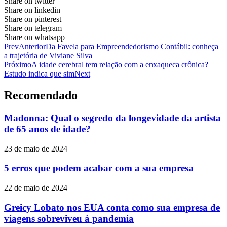
Share on twitter
Share on linkedin
Share on pinterest
Share on telegram
Share on whatsapp
Prev
Anterior
Da Favela para Empreendedorismo Contábil: conheça
a trajetória de Viviane Silva
Próximo
A idade cerebral tem relação com a enxaqueca crônica?
Estudo indica que sim
Next
Recomendado
Madonna: Qual o segredo da longevidade da artista
de 65 anos de idade?
23 de maio de 2024
5 erros que podem acabar com a sua empresa
22 de maio de 2024
Greicy Lobato nos EUA conta como sua empresa de
viagens sobreviveu à pandemia