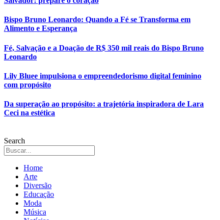
Salvador: prepare o coração
Bispo Bruno Leonardo: Quando a Fé se Transforma em
Alimento e Esperança
Fé, Salvação e a Doação de R$ 350 mil reais do Bispo Bruno
Leonardo
Lily Bluee impulsiona o empreendedorismo digital feminino
com propósito
Da superação ao propósito: a trajetória inspiradora de Lara
Ceci na estética
Search
Home
Arte
Diversão
Educação
Moda
Música