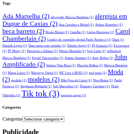
Tags
Ada Marselha
(2)
alergista em
advogado Marcos Bandeira
(1)
Duque de Caxias
(2)
Ana Carolina e Rafael
(1)
Arthur Kuartieri
(1)
beca barreto
(2)
Carol
Bruna Muniz
(1)
Camilla
(1)
Carlos Henrique
(1)
Chamberlain
(2)
Criador de conteúdo digital Paulo Paolucci
(1)
Dani
(1)
Daniele Lopes
(1)
Dani senta com carinho
(1)
Dimitri Jorge
(1)
Dj Scazuzo
(1)
Exxxquece
(1)
FF Mony
(1)
Henrique e Juliano
(1)
Henzo Miranda
(1)
Igor Leite
(1)
infleuncer
John
Marcos Bandeira
(1)
Ingrid Vasconcelos
(1)
Jesiane Santana
(1)
Jessy Robot
(1)
Amplificado
(2)
Juliana Vilas Boas
(1)
Marcela Hellen
(1)
Marcos Bandeira
Moda
(1)
Maria Laura
(1)
Marjorye Vieira
(1)
MC Liro e ROIG
(1)
mel maia
(1)
(2)
modelos
(2)
modelo
(1)
Mãe Fora da Caixa
(1)
Nica Reina
(1)
Paulo
Paolucci
(1)
Stephanie Bigliardi
(1)
Suh Marcelino
(1)
Thammy Caroline
(1)
Thaís
Tik tok
(3)
Vilarinho
(1)
universo sugar
(1)
Categorias
Categorias
Publicidade