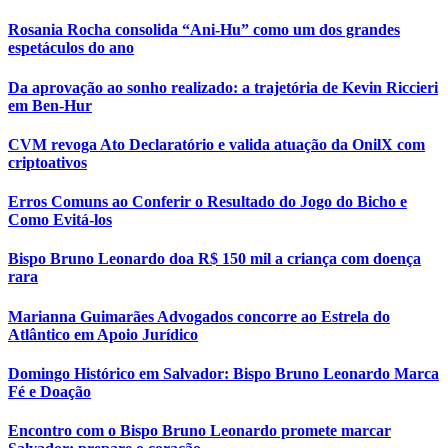
Rosania Rocha consolida “Ani-Hu” como um dos grandes
espetáculos do ano
Da aprovação ao sonho realizado: a trajetória de Kevin Riccieri
em Ben-Hur
CVM revoga Ato Declaratório e valida atuação da OnilX com
criptoativos
Erros Comuns ao Conferir o Resultado do Jogo do Bicho e
Como Evitá-los
Bispo Bruno Leonardo doa R$ 150 mil a criança com doença
rara
Marianna Guimarães Advogados concorre ao Estrela do
Atlântico em Apoio Jurídico
Domingo Histórico em Salvador: Bispo Bruno Leonardo Marca
Fé e Doação
Encontro com o Bispo Bruno Leonardo promete marcar