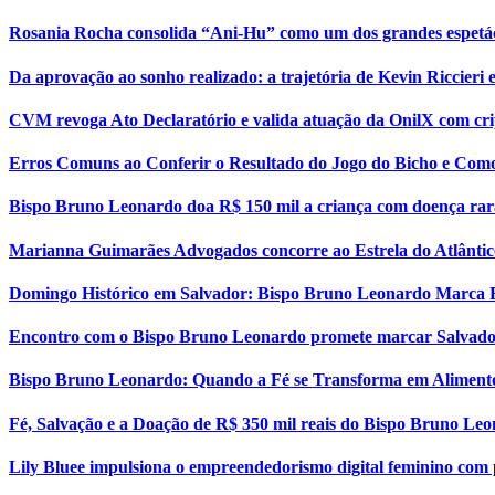
Rosania Rocha consolida “Ani-Hu” como um dos grandes espetá
Da aprovação ao sonho realizado: a trajetória de Kevin Riccier
CVM revoga Ato Declaratório e valida atuação da OnilX com cri
Erros Comuns ao Conferir o Resultado do Jogo do Bicho e Como
Bispo Bruno Leonardo doa R$ 150 mil a criança com doença rar
Marianna Guimarães Advogados concorre ao Estrela do Atlântic
Domingo Histórico em Salvador: Bispo Bruno Leonardo Marca 
Encontro com o Bispo Bruno Leonardo promete marcar Salvador
Bispo Bruno Leonardo: Quando a Fé se Transforma em Aliment
Fé, Salvação e a Doação de R$ 350 mil reais do Bispo Bruno Le
Lily Bluee impulsiona o empreendedorismo digital feminino com 