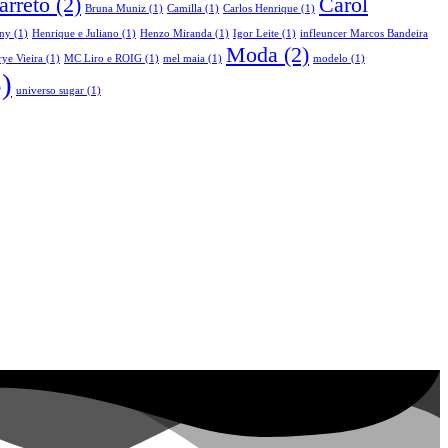
arreto
(2)
Carol
Bruna Muniz
(1)
Camilla
(1)
Carlos Henrique
(1)
ny
(1)
Henrique e Juliano
(1)
Henzo Miranda
(1)
Igor Leite
(1)
infleuncer Marcos Bandeira
Moda
(2)
ye Vieira
(1)
MC Liro e ROIG
(1)
mel maia
(1)
modelo
(1)
)
universo sugar
(1)