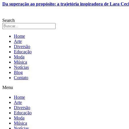
Da superação ao propósito: a trajetória inspiradora de Lara Ceci
Search
Home
Arte
Diversão
Educação
Moda
Música
Notícias
Blog
Contato
Menu
Home
Arte
Diversão
Educação
Moda
Música
Notícias