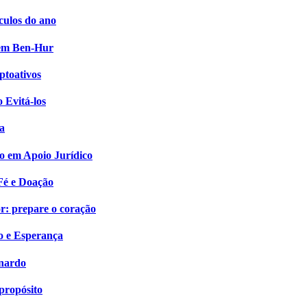
culos do ano
i em Ben-Hur
ptoativos
 Evitá-los
a
o em Apoio Jurídico
Fé e Doação
: prepare o coração
o e Esperança
onardo
propósito