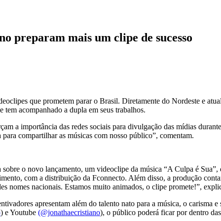
ano preparam mais um clipe de sucesso
ideoclipes que prometem parar o Brasil. Diretamente do Nordeste e atu
 que tem acompanhado a dupla em seus trabalhos.
rçam a importância das redes sociais para divulgação das mídias duran
ada para compartilhar as músicas com nosso público”, comentam.
a sobre o novo lançamento, um videoclipe da música “A Culpa é Sua”, qu
mento, com a distribuição da Fconnecto. Além disso, a produção contar
s nomes nacionais. Estamos muito animados, o clipe promete!”, expli
entivadores apresentam além do talento nato para a música, o carisma e
o
) e Youtube
(@jonathaecristiano
), o público poderá ficar por dentro d