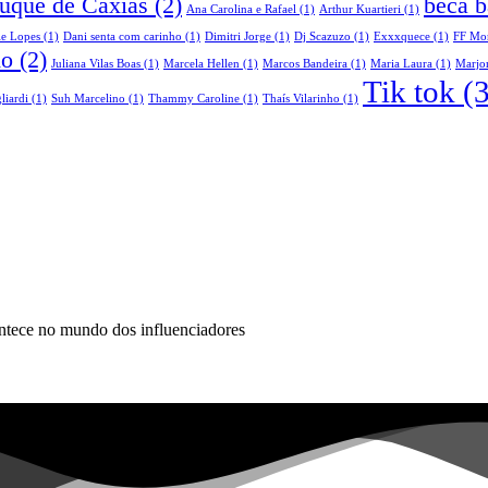
Duque de Caxias
(2)
beca b
Ana Carolina e Rafael
(1)
Arthur Kuartieri
(1)
le Lopes
(1)
Dani senta com carinho
(1)
Dimitri Jorge
(1)
Dj Scazuzo
(1)
Exxxquece
(1)
FF Mo
do
(2)
Juliana Vilas Boas
(1)
Marcela Hellen
(1)
Marcos Bandeira
(1)
Maria Laura
(1)
Marjor
Tik tok
(3
liardi
(1)
Suh Marcelino
(1)
Thammy Caroline
(1)
Thaís Vilarinho
(1)
ontece no mundo dos influenciadores