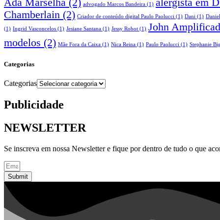
Ada Marselha
(2)
alergista em 
advogado Marcos Bandeira
(1)
Chamberlain
(2)
Criador de conteúdo digital Paulo Paolucci
(1)
Dani
(1)
Danie
John Amplifica
(1)
Ingrid Vasconcelos
(1)
Jesiane Santana
(1)
Jessy Robot
(1)
modelos
(2)
Mãe Fora da Caixa
(1)
Nica Reina
(1)
Paulo Paolucci
(1)
Stephanie Big
Categorias
Categorias
Publicidade
NEWSLETTER
Se inscreva em nossa Newsletter e fique por dentro de tudo o que ac
Submit