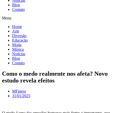
Notícias
Blog
Contato
Menu
Home
Arte
Diversão
Educação
Moda
Música
Notícias
Blog
Contato
Como o medo realmente nos afeta? Novo
estudo revela efeitos
MFpress
31/01/2025
O medo é uma das emoções humanas mais fortes e importantes, que