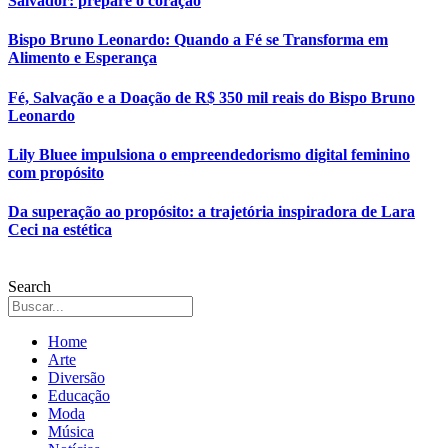
Salvador: prepare o coração
Bispo Bruno Leonardo: Quando a Fé se Transforma em
Alimento e Esperança
Fé, Salvação e a Doação de R$ 350 mil reais do Bispo Bruno
Leonardo
Lily Bluee impulsiona o empreendedorismo digital feminino
com propósito
Da superação ao propósito: a trajetória inspiradora de Lara
Ceci na estética
Search
Home
Arte
Diversão
Educação
Moda
Música