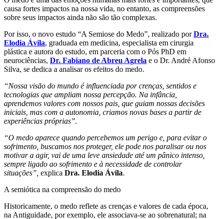
causa fortes impactos na nossa vida, no entanto, as compreensões
sobre seus impactos ainda não são tão complexas.
Por isso, o novo estudo “A Semiose do Medo”, realizado por
Dra.
Elodia Ávila
, graduada em medicina, especialista em cirurgia
plástica e autora do estudo, em parceria com o Pós PhD em
neurociências,
Dr. Fabiano de Abreu Agrela
e o Dr. André Afonso
Silva, se dedica a analisar os efeitos do medo.
“Nossa visão do mundo é influenciada por crenças, sentidos e
tecnologias que ampliam nossa percepção. Na infância,
aprendemos valores com nossos pais, que guiam nossas decisões
iniciais, mas com a autonomia, criamos novas bases a partir de
experiências próprias”.
“O medo aparece quando percebemos um perigo e, para evitar o
sofrimento, buscamos nos proteger, ele pode nos paralisar ou nos
motivar a agir, vai de uma leve ansiedade até um pânico intenso,
sempre ligado ao sofrimento e à necessidade de controlar
situações”,
explica
Dra. Elodia Ávila
.
A semiótica na compreensão do medo
Historicamente, o medo reflete as crenças e valores de cada época,
na Antiguidade, por exemplo, ele associava-se ao sobrenatural; na