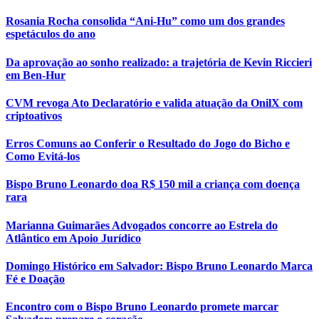
Rosania Rocha consolida “Ani-Hu” como um dos grandes
espetáculos do ano
Da aprovação ao sonho realizado: a trajetória de Kevin Riccieri
em Ben-Hur
CVM revoga Ato Declaratório e valida atuação da OnilX com
criptoativos
Erros Comuns ao Conferir o Resultado do Jogo do Bicho e
Como Evitá-los
Bispo Bruno Leonardo doa R$ 150 mil a criança com doença
rara
Marianna Guimarães Advogados concorre ao Estrela do
Atlântico em Apoio Jurídico
Domingo Histórico em Salvador: Bispo Bruno Leonardo Marca
Fé e Doação
Encontro com o Bispo Bruno Leonardo promete marcar