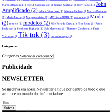
John
Marcos Bandeira
(1)
Ingrid Vasconcelos
(1)
Jesiane Santana
(1)
Jessy Robot
(1)
Amplificado
(2)
Juliana Vilas Boas
(1)
Marcela Hellen
(1)
Marcos Bandeira
Moda
(1)
Maria Laura
(1)
Marjorye Vieira
(1)
MC Liro e ROIG
(1)
mel maia
(1)
(2)
modelos
(2)
modelo
(1)
Mãe Fora da Caixa
(1)
Nica Reina
(1)
Paulo
Paolucci
(1)
Stephanie Bigliardi
(1)
Suh Marcelino
(1)
Thammy Caroline
(1)
Thaís
Tik tok
(3)
Vilarinho
(1)
universo sugar
(1)
Categorias
Categorias
Publicidade
NEWSLETTER
Se inscreva em nossa Newsletter e fique por dentro de tudo o que
acontece no mundo dos influenciadores
Submit