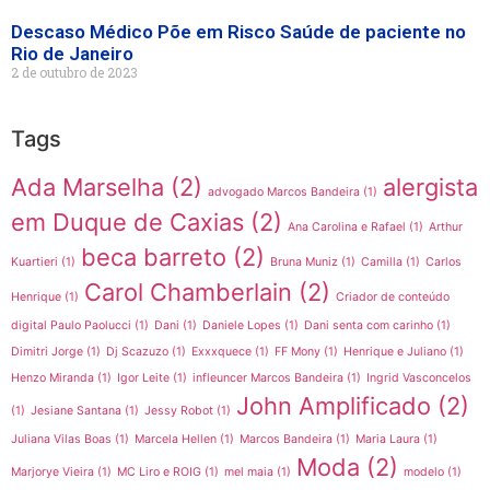
Descaso Médico Põe em Risco Saúde de paciente no
Rio de Janeiro
2 de outubro de 2023
Tags
Ada Marselha
(2)
alergista
advogado Marcos Bandeira
(1)
em Duque de Caxias
(2)
Ana Carolina e Rafael
(1)
Arthur
beca barreto
(2)
Kuartieri
(1)
Bruna Muniz
(1)
Camilla
(1)
Carlos
Carol Chamberlain
(2)
Henrique
(1)
Criador de conteúdo
digital Paulo Paolucci
(1)
Dani
(1)
Daniele Lopes
(1)
Dani senta com carinho
(1)
Dimitri Jorge
(1)
Dj Scazuzo
(1)
Exxxquece
(1)
FF Mony
(1)
Henrique e Juliano
(1)
Henzo Miranda
(1)
Igor Leite
(1)
infleuncer Marcos Bandeira
(1)
Ingrid Vasconcelos
John Amplificado
(2)
(1)
Jesiane Santana
(1)
Jessy Robot
(1)
Juliana Vilas Boas
(1)
Marcela Hellen
(1)
Marcos Bandeira
(1)
Maria Laura
(1)
Moda
(2)
Marjorye Vieira
(1)
MC Liro e ROIG
(1)
mel maia
(1)
modelo
(1)