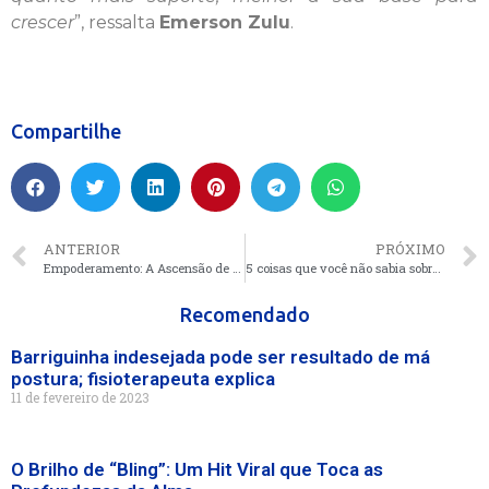
crescer
”, ressalta
Emerson Zulu
.
Compartilhe
ANTERIOR
PRÓXIMO
Empoderamento: A Ascensão de Gabriela Soares no Cenário Digital
5 coisas que você não sabia sobre o dia a dia de uma DJ
Recomendado
Barriguinha indesejada pode ser resultado de má
postura; fisioterapeuta explica
11 de fevereiro de 2023
O Brilho de “Bling”: Um Hit Viral que Toca as