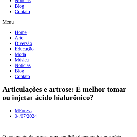
Notícias
Blog
Contato
Menu
Home
Arte
Diversão
Educação
Moda
Música
Notícias
Blog
Contato
Articulações e artrose: É melhor tomar
ou injetar ácido hialurônico?
MFpress
04/07/2024
O tratamento da artrose, uma condição degenerativa que afeta