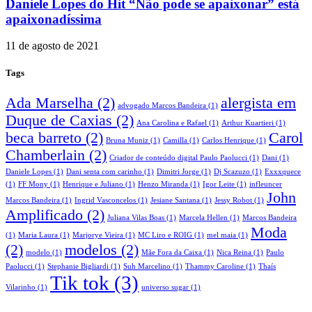
Daniele Lopes do Hit “Não pode se apaixonar” está
apaixonadíssima
11 de agosto de 2021
Tags
Ada Marselha
(2)
alergista em
advogado Marcos Bandeira
(1)
Duque de Caxias
(2)
Ana Carolina e Rafael
(1)
Arthur Kuartieri
(1)
beca barreto
(2)
Carol
Bruna Muniz
(1)
Camilla
(1)
Carlos Henrique
(1)
Chamberlain
(2)
Criador de conteúdo digital Paulo Paolucci
(1)
Dani
(1)
Daniele Lopes
(1)
Dani senta com carinho
(1)
Dimitri Jorge
(1)
Dj Scazuzo
(1)
Exxxquece
(1)
FF Mony
(1)
Henrique e Juliano
(1)
Henzo Miranda
(1)
Igor Leite
(1)
infleuncer
John
Marcos Bandeira
(1)
Ingrid Vasconcelos
(1)
Jesiane Santana
(1)
Jessy Robot
(1)
Amplificado
(2)
Juliana Vilas Boas
(1)
Marcela Hellen
(1)
Marcos Bandeira
Moda
(1)
Maria Laura
(1)
Marjorye Vieira
(1)
MC Liro e ROIG
(1)
mel maia
(1)
(2)
modelos
(2)
modelo
(1)
Mãe Fora da Caixa
(1)
Nica Reina
(1)
Paulo
Paolucci
(1)
Stephanie Bigliardi
(1)
Suh Marcelino
(1)
Thammy Caroline
(1)
Thaís
Tik tok
(3)
Vilarinho
(1)
universo sugar
(1)