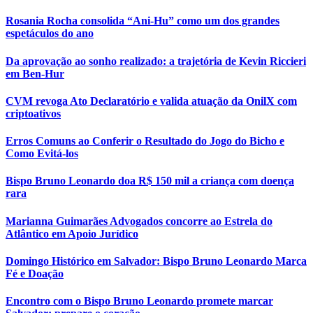
Rosania Rocha consolida “Ani-Hu” como um dos grandes
espetáculos do ano
Da aprovação ao sonho realizado: a trajetória de Kevin Riccieri
em Ben-Hur
CVM revoga Ato Declaratório e valida atuação da OnilX com
criptoativos
Erros Comuns ao Conferir o Resultado do Jogo do Bicho e
Como Evitá-los
Bispo Bruno Leonardo doa R$ 150 mil a criança com doença
rara
Marianna Guimarães Advogados concorre ao Estrela do
Atlântico em Apoio Jurídico
Domingo Histórico em Salvador: Bispo Bruno Leonardo Marca
Fé e Doação
Encontro com o Bispo Bruno Leonardo promete marcar