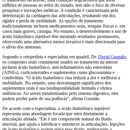
milhões de pessoas ao redor do mundo, tem sido o foco de diversas
pesquisas e inovações médicas. A condição é caracterizada pela
deterioração da cartilagem das articulações, resultando em dor,
rigidez e perda de mobilidade. As opções de tratamento
tradicionalmente incluem medicamentos orais, terapias físicas e, em
casos mais graves, cirurgia. No entanto, o desenvolvimento e uso de
ácido hialurônico injetável têm mostrado resultados promissores,
oferecendo uma alternativa menos invasiva e mais direcionada para
o alívio dos sintomas.
Segundo o ortopedista e especialista em quadril, Dr.
David Gusmão
,
os compostos orais comumente usados no tratamento da artrose
incluem ácido hialurônico, anti-inflamatórios não esteroidais
(AINEs), corticosteroides e suplementos como glucosamina e
condroitina. “O ácido hialurônico visa reduzir a dor e melhorar a
mobilidade. No entanto, uma desvantagem significativa dos
suplementos orais é sua biodisponibilidade limitada e efeitos
sistêmicos. Ao serem metabolizados pelo sistema digestivo, eles
podem perder parte de sua potência”, afirma Gusmão
De acordo com o especialista, o ácido hialurônico injetável
representa uma abordagem focada que mira diretamente a
articulação afetada. “Ele é um componente natural do fluido
sinovial, que ajuda a lubrificar e amortecer as articulações. Injeções
de ácido hialurônico podem repor esse fluido, melhorando a