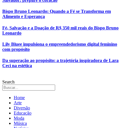
Salvador: prepare o coração
Bispo Bruno Leonardo: Quando a Fé se Transforma em
Alimento e Esperança
Fé, Salvação e a Doação de R$ 350 mil reais do Bispo Bruno
Leonardo
Lily Bluee impulsiona o empreendedorismo digital feminino
com propósito
Da superação ao propósito: a trajetória inspiradora de Lara
Ceci na estética
Search
Home
Arte
Diversão
Educação
Moda
Música