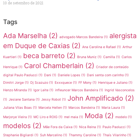
10 de setembro de 2021
Tags
Ada Marselha
(2)
alergista
advogado Marcos Bandeira
(1)
em Duque de Caxias
(2)
Ana Carolina e Rafael
(1)
Arthur
beca barreto
(2)
Kuartieri
(1)
Bruna Muniz
(1)
Camilla
(1)
Carlos
Carol Chamberlain
(2)
Henrique
(1)
Criador de conteúdo
digital Paulo Paolucci
(1)
Dani
(1)
Daniele Lopes
(1)
Dani senta com carinho
(1)
Dimitri Jorge
(1)
Dj Scazuzo
(1)
Exxxquece
(1)
FF Mony
(1)
Henrique e Juliano
(1)
Henzo Miranda
(1)
Igor Leite
(1)
infleuncer Marcos Bandeira
(1)
Ingrid Vasconcelos
John Amplificado
(2)
(1)
Jesiane Santana
(1)
Jessy Robot
(1)
Juliana Vilas Boas
(1)
Marcela Hellen
(1)
Marcos Bandeira
(1)
Maria Laura
(1)
Moda
(2)
Marjorye Vieira
(1)
MC Liro e ROIG
(1)
mel maia
(1)
modelo
(1)
modelos
(2)
Mãe Fora da Caixa
(1)
Nica Reina
(1)
Paulo Paolucci
(1)
Stephanie Bigliardi
(1)
Suh Marcelino
(1)
Thammy Caroline
(1)
Thaís Vilarinho
(1)