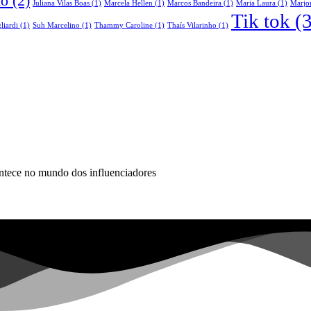
do
(2)
Juliana Vilas Boas
(1)
Marcela Hellen
(1)
Marcos Bandeira
(1)
Maria Laura
(1)
Marjor
Tik tok
(3
liardi
(1)
Suh Marcelino
(1)
Thammy Caroline
(1)
Thaís Vilarinho
(1)
ontece no mundo dos influenciadores