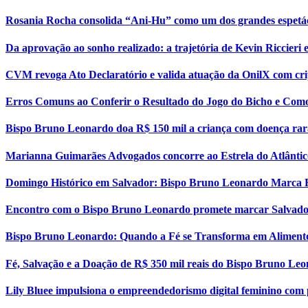
Rosania Rocha consolida “Ani-Hu” como um dos grandes espetá
Da aprovação ao sonho realizado: a trajetória de Kevin Riccier
CVM revoga Ato Declaratório e valida atuação da OnilX com cri
Erros Comuns ao Conferir o Resultado do Jogo do Bicho e Como
Bispo Bruno Leonardo doa R$ 150 mil a criança com doença rar
Marianna Guimarães Advogados concorre ao Estrela do Atlântic
Domingo Histórico em Salvador: Bispo Bruno Leonardo Marca 
Encontro com o Bispo Bruno Leonardo promete marcar Salvador
Bispo Bruno Leonardo: Quando a Fé se Transforma em Aliment
Fé, Salvação e a Doação de R$ 350 mil reais do Bispo Bruno Le
Lily Bluee impulsiona o empreendedorismo digital feminino com 