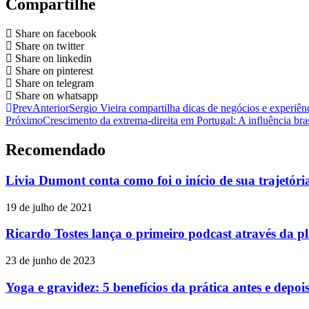
Compartilhe
Share on facebook
Share on twitter
Share on linkedin
Share on pinterest
Share on telegram
Share on whatsapp
Prev
Anterior
Sergio Vieira compartilha dicas de negócios e experiê
Próximo
Crescimento da extrema-direita em Portugal: A influência bras
Recomendado
Livia Dumont conta como foi o início de sua trajetó
19 de julho de 2021
Ricardo Tostes lança o primeiro podcast através da 
23 de junho de 2023
Yoga e gravidez: 5 benefícios da prática antes e depoi