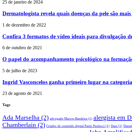
25 de janeiro de 2024
Dermatologista revela quais doenças da pele são mais
1 de dezembro de 2022
Confira 3 formatos de vídeo ideais para divulgação 
6 de outubro de 2021
O papel do acompanhamento psicológico na formação
5 de julho de 2023
Ingrid Vasconcelos ganha primeiro lugar na categoria
23 de agosto de 2021
Tags
Ada Marselha
(2)
alergista em 
advogado Marcos Bandeira
(1)
Chamberlain
(2)
Criador de conteúdo digital Paulo Paolucci
(1)
Dani
(1)
Danie