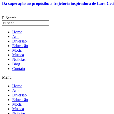
Da superação ao propósito: a trajetória inspiradora de Lara Ceci
Search
Home
Arte
Diversão
Educação
Moda
Música
Notícias
Blog
Contato
Menu
Home
Arte
Diversão
Educação
Moda
Música
Notícias