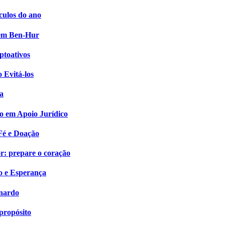
culos do ano
i em Ben-Hur
ptoativos
 Evitá-los
a
o em Apoio Jurídico
Fé e Doação
: prepare o coração
o e Esperança
onardo
propósito