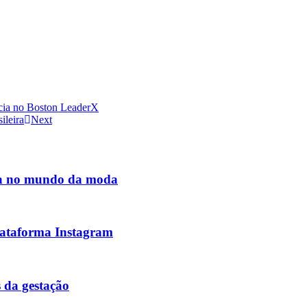
ncia no Boston LeaderX
ileira
Next
ria no mundo da moda
plataforma Instagram
s da gestação