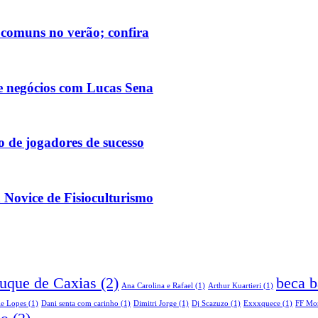
 comuns no verão; confira
de negócios com Lucas Sena
 de jogadores de sucesso
 Novice de Fisioculturismo
Duque de Caxias
(2)
beca b
Ana Carolina e Rafael
(1)
Arthur Kuartieri
(1)
le Lopes
(1)
Dani senta com carinho
(1)
Dimitri Jorge
(1)
Dj Scazuzo
(1)
Exxxquece
(1)
FF Mo