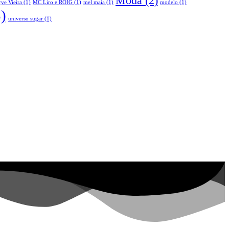
Moda
(2)
ye Vieira
(1)
MC Liro e ROIG
(1)
mel maia
(1)
modelo
(1)
)
universo sugar
(1)