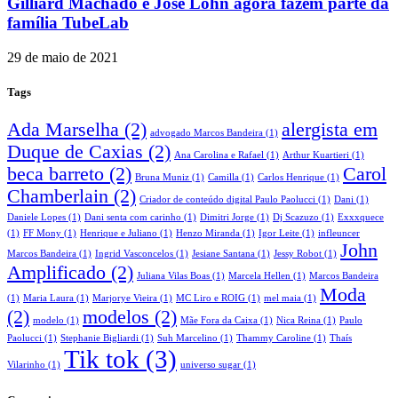
Gilliard Machado e José Lohn agora fazem parte da
família TubeLab
29 de maio de 2021
Tags
Ada Marselha
(2)
alergista em
advogado Marcos Bandeira
(1)
Duque de Caxias
(2)
Ana Carolina e Rafael
(1)
Arthur Kuartieri
(1)
beca barreto
(2)
Carol
Bruna Muniz
(1)
Camilla
(1)
Carlos Henrique
(1)
Chamberlain
(2)
Criador de conteúdo digital Paulo Paolucci
(1)
Dani
(1)
Daniele Lopes
(1)
Dani senta com carinho
(1)
Dimitri Jorge
(1)
Dj Scazuzo
(1)
Exxxquece
(1)
FF Mony
(1)
Henrique e Juliano
(1)
Henzo Miranda
(1)
Igor Leite
(1)
infleuncer
John
Marcos Bandeira
(1)
Ingrid Vasconcelos
(1)
Jesiane Santana
(1)
Jessy Robot
(1)
Amplificado
(2)
Juliana Vilas Boas
(1)
Marcela Hellen
(1)
Marcos Bandeira
Moda
(1)
Maria Laura
(1)
Marjorye Vieira
(1)
MC Liro e ROIG
(1)
mel maia
(1)
(2)
modelos
(2)
modelo
(1)
Mãe Fora da Caixa
(1)
Nica Reina
(1)
Paulo
Paolucci
(1)
Stephanie Bigliardi
(1)
Suh Marcelino
(1)
Thammy Caroline
(1)
Thaís
Tik tok
(3)
Vilarinho
(1)
universo sugar
(1)