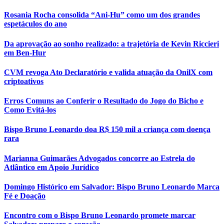
Rosania Rocha consolida “Ani-Hu” como um dos grandes
espetáculos do ano
Da aprovação ao sonho realizado: a trajetória de Kevin Riccieri
em Ben-Hur
CVM revoga Ato Declaratório e valida atuação da OnilX com
criptoativos
Erros Comuns ao Conferir o Resultado do Jogo do Bicho e
Como Evitá-los
Bispo Bruno Leonardo doa R$ 150 mil a criança com doença
rara
Marianna Guimarães Advogados concorre ao Estrela do
Atlântico em Apoio Jurídico
Domingo Histórico em Salvador: Bispo Bruno Leonardo Marca
Fé e Doação
Encontro com o Bispo Bruno Leonardo promete marcar