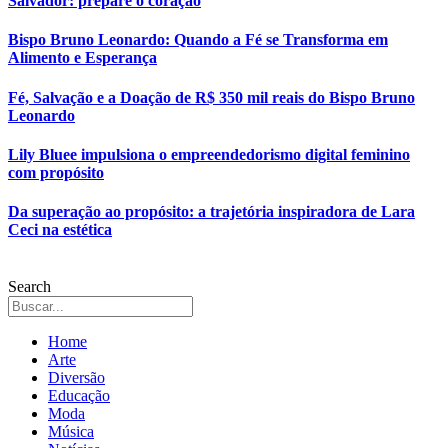
Salvador: prepare o coração
Bispo Bruno Leonardo: Quando a Fé se Transforma em
Alimento e Esperança
Fé, Salvação e a Doação de R$ 350 mil reais do Bispo Bruno
Leonardo
Lily Bluee impulsiona o empreendedorismo digital feminino
com propósito
Da superação ao propósito: a trajetória inspiradora de Lara
Ceci na estética
Search
Home
Arte
Diversão
Educação
Moda
Música