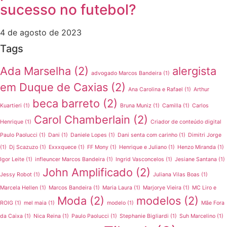
sucesso no futebol?
4 de agosto de 2023
Tags
Ada Marselha
(2)
alergista
advogado Marcos Bandeira
(1)
em Duque de Caxias
(2)
Ana Carolina e Rafael
(1)
Arthur
beca barreto
(2)
Kuartieri
(1)
Bruna Muniz
(1)
Camilla
(1)
Carlos
Carol Chamberlain
(2)
Henrique
(1)
Criador de conteúdo digital
Paulo Paolucci
(1)
Dani
(1)
Daniele Lopes
(1)
Dani senta com carinho
(1)
Dimitri Jorge
(1)
Dj Scazuzo
(1)
Exxxquece
(1)
FF Mony
(1)
Henrique e Juliano
(1)
Henzo Miranda
(1)
Igor Leite
(1)
infleuncer Marcos Bandeira
(1)
Ingrid Vasconcelos
(1)
Jesiane Santana
(1)
John Amplificado
(2)
Jessy Robot
(1)
Juliana Vilas Boas
(1)
Marcela Hellen
(1)
Marcos Bandeira
(1)
Maria Laura
(1)
Marjorye Vieira
(1)
MC Liro e
Moda
(2)
modelos
(2)
ROIG
(1)
mel maia
(1)
modelo
(1)
Mãe Fora
da Caixa
(1)
Nica Reina
(1)
Paulo Paolucci
(1)
Stephanie Bigliardi
(1)
Suh Marcelino
(1)