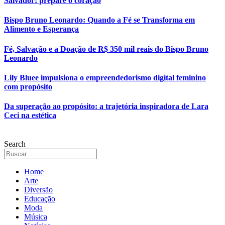
Salvador: prepare o coração
Bispo Bruno Leonardo: Quando a Fé se Transforma em
Alimento e Esperança
Fé, Salvação e a Doação de R$ 350 mil reais do Bispo Bruno
Leonardo
Lily Bluee impulsiona o empreendedorismo digital feminino
com propósito
Da superação ao propósito: a trajetória inspiradora de Lara
Ceci na estética
Search
Home
Arte
Diversão
Educação
Moda
Música