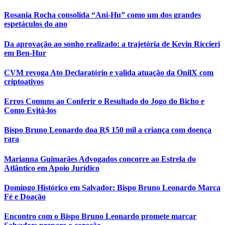
Rosania Rocha consolida “Ani-Hu” como um dos grandes
espetáculos do ano
Da aprovação ao sonho realizado: a trajetória de Kevin Riccieri
em Ben-Hur
CVM revoga Ato Declaratório e valida atuação da OnilX com
criptoativos
Erros Comuns ao Conferir o Resultado do Jogo do Bicho e
Como Evitá-los
Bispo Bruno Leonardo doa R$ 150 mil a criança com doença
rara
Marianna Guimarães Advogados concorre ao Estrela do
Atlântico em Apoio Jurídico
Domingo Histórico em Salvador: Bispo Bruno Leonardo Marca
Fé e Doação
Encontro com o Bispo Bruno Leonardo promete marcar