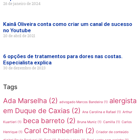
26 de janeiro de 2024
Kainã Oliveira conta como criar um canal de sucesso
no Youtube
20 de abril de 2021
6 opções de tratamentos para dores nas costas.
Especialista explica
30 de dezembro de 2023
Tags
Ada Marselha
(2)
alergista
advogado Marcos Bandeira
(1)
em Duque de Caxias
(2)
Ana Carolina e Rafael
(1)
Arthur
beca barreto
(2)
Kuartieri
(1)
Bruna Muniz
(1)
Camilla
(1)
Carlos
Carol Chamberlain
(2)
Henrique
(1)
Criador de conteúdo