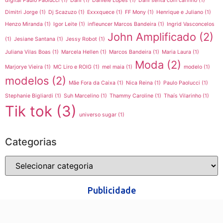
digital Paulo Paolucci
(1)
Dani
(1)
Daniele Lopes
(1)
Dani senta com carinho
(1)
Dimitri Jorge
(1)
Dj Scazuzo
(1)
Exxxquece
(1)
FF Mony
(1)
Henrique e Juliano
(1)
Henzo Miranda
(1)
Igor Leite
(1)
infleuncer Marcos Bandeira
(1)
Ingrid Vasconcelos
John Amplificado
(2)
(1)
Jesiane Santana
(1)
Jessy Robot
(1)
Juliana Vilas Boas
(1)
Marcela Hellen
(1)
Marcos Bandeira
(1)
Maria Laura
(1)
Moda
(2)
Marjorye Vieira
(1)
MC Liro e ROIG
(1)
mel maia
(1)
modelo
(1)
modelos
(2)
Mãe Fora da Caixa
(1)
Nica Reina
(1)
Paulo Paolucci
(1)
Stephanie Bigliardi
(1)
Suh Marcelino
(1)
Thammy Caroline
(1)
Thaís Vilarinho
(1)
Tik tok
(3)
universo sugar
(1)
Categorias
Publicidade