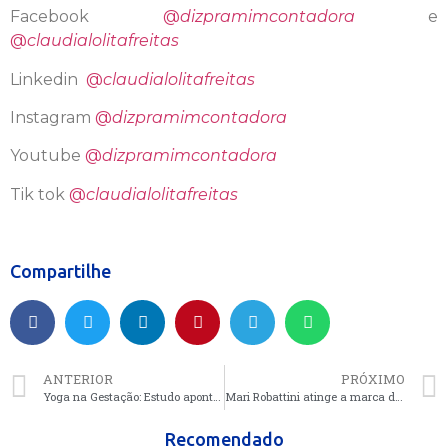
Facebook
@
dizpramimcontadora
e
@
claudialolitafreitas
Linkedin
@
claudialolitafreitas
Instagram
@
dizpramimcontadora
Youtube
@
dizpramimcontadora
Tik tok
@
claudialolitafreitas
Compartilhe
ANTERIOR
PRÓXIMO
Yoga na Gestação: Estudo aponta para redução da intensidade da dor do parto
Mari Robattini atinge a marca de 700 mil seguidores no Instagram
Recomendado