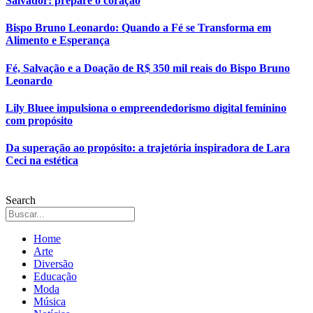
Salvador: prepare o coração
Bispo Bruno Leonardo: Quando a Fé se Transforma em
Alimento e Esperança
Fé, Salvação e a Doação de R$ 350 mil reais do Bispo Bruno
Leonardo
Lily Bluee impulsiona o empreendedorismo digital feminino
com propósito
Da superação ao propósito: a trajetória inspiradora de Lara
Ceci na estética
Search
Home
Arte
Diversão
Educação
Moda
Música