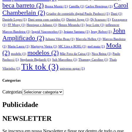
beca barreto
(2)
Carol
Bruna Muniz
(1)
Camilla
(1)
Carlos Henrique
(1)
Chamberlain
(2)
Criador de conteúdo digital Paulo Paolucci
(1)
Dani
(1)
Daniele Lopes
(1)
Dani senta com carinho
(1)
Dimitri Jorge
(1)
Dj Scazuzo
(1)
Exxxquece
(1)
FF Mony
(1)
Henrique e Juliano
(1)
Henzo Miranda
(1)
Igor Leite
(1)
infleuncer
John
Marcos Bandeira
(1)
Ingrid Vasconcelos
(1)
Jesiane Santana
(1)
Jessy Robot
(1)
Amplificado
(2)
Juliana Vilas Boas
(1)
Marcela Hellen
(1)
Marcos Bandeira
Moda
(1)
Maria Laura
(1)
Marjorye Vieira
(1)
MC Liro e ROIG
(1)
mel maia
(1)
(2)
modelos
(2)
modelo
(1)
Mãe Fora da Caixa
(1)
Nica Reina
(1)
Paulo
Paolucci
(1)
Stephanie Bigliardi
(1)
Suh Marcelino
(1)
Thammy Caroline
(1)
Thaís
Tik tok
(3)
Vilarinho
(1)
universo sugar
(1)
Categorias
Categorias
Publicidade
NEWSLETTER
Se inscreva em nossa Newsletter e fique por dentro de tudo o que