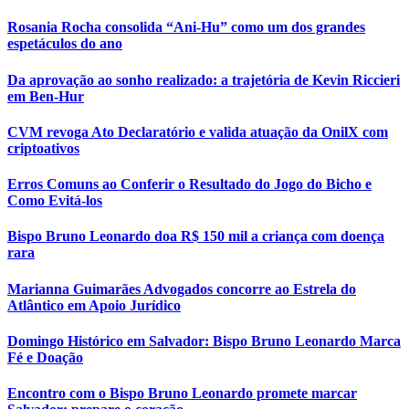
Rosania Rocha consolida “Ani-Hu” como um dos grandes
espetáculos do ano
Da aprovação ao sonho realizado: a trajetória de Kevin Riccieri
em Ben-Hur
CVM revoga Ato Declaratório e valida atuação da OnilX com
criptoativos
Erros Comuns ao Conferir o Resultado do Jogo do Bicho e
Como Evitá-los
Bispo Bruno Leonardo doa R$ 150 mil a criança com doença
rara
Marianna Guimarães Advogados concorre ao Estrela do
Atlântico em Apoio Jurídico
Domingo Histórico em Salvador: Bispo Bruno Leonardo Marca
Fé e Doação
Encontro com o Bispo Bruno Leonardo promete marcar