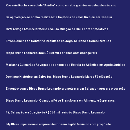
Rosania Rocha consolida “Ani-Hu” como um dos grandes espetáculos do ano
Da aprovação ao sonho realizado: a trajetória de Kevin Riccieri em Ben-Hur
CVM revoga Ato Declaratório e valida atuação da OnilX com criptoativos
Erros Comuns ao Conferir o Resultado do Jogo do Bicho e Como Evitá-los
Bispo Bruno Leonardo doa R$ 150 mil a criança com doença rara
Marianna Guimarães Advogados concorre ao Estrela do Atlântico em Apoio Jurídico
Domingo Histórico em Salvador: Bispo Bruno Leonardo Marca Fé e Doação
Encontro com o Bispo Bruno Leonardo promete marcar Salvador: prepare o coração
Bispo Bruno Leonardo: Quando a Fé se Transforma em Alimento e Esperança
Fé, Salvação e a Doação de R$ 350 mil reais do Bispo Bruno Leonardo
Lily Bluee impulsiona o empreendedorismo digital feminino com propósito