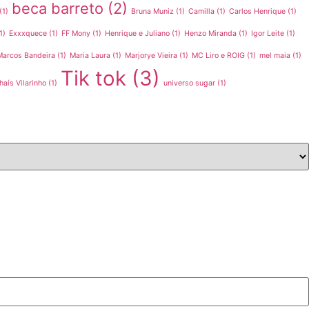
beca barreto
(2)
(1)
Bruna Muniz
(1)
Camilla
(1)
Carlos Henrique
(1)
1)
Exxxquece
(1)
FF Mony
(1)
Henrique e Juliano
(1)
Henzo Miranda
(1)
Igor Leite
(1)
Marcos Bandeira
(1)
Maria Laura
(1)
Marjorye Vieira
(1)
MC Liro e ROIG
(1)
mel maia
(1)
Tik tok
(3)
haís Vilarinho
(1)
universo sugar
(1)