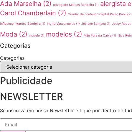
Ada Marselha
(2)
alergista
advogado Marcos Bandeira
(1)
Carol Chamberlain
(2)
Criador de conteúdo digital Paulo Paolucci
infleuncer Marcos Bandeira
(1)
Ingrid Vasconcelos
(1)
Jesiane Santana
(1)
Jessy Robot
Moda
(2)
modelos
(2)
modelo
(1)
Mãe Fora da Caixa
(1)
Nica Rein
Categorias
Categorias
Publicidade
NEWSLETTER
Se inscreva em nossa Newsletter e fique por dentro de tu