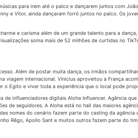
úsicas para irem até o palco e dançarem juntos com João
nny e Vitor, ainda dançaram forró juntos no palco. Os jov
 charme e carisma além de um grande talento para a dança,
isualizações soma mais de 52 milhões de curtidas no TikT
cesso. Além de postar muita dança, os irmãos compartilham
uma viagem internacional. Vinicius aproveitou a França ac
r o Egito e viver toda a experiência que o local pode prop
 de influenciadores digitais Aloha Influencer. Agência que
es de seguidores. A Aloha está no hall das maiores agênc
ndes nomes do cenário fazem parte do casting da agência
inho Rêgo, Apollo Sant e muitos outros fazem parte do tim