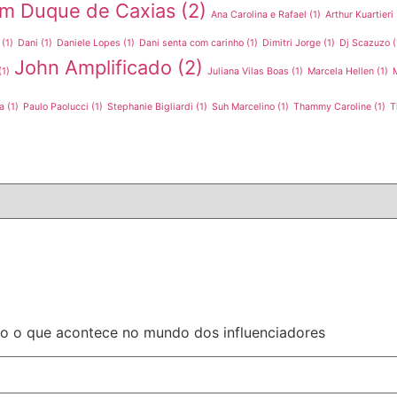
 em Duque de Caxias
(2)
Ana Carolina e Rafael
(1)
Arthur Kuartieri
(1)
Dani
(1)
Daniele Lopes
(1)
Dani senta com carinho
(1)
Dimitri Jorge
(1)
Dj Scazuzo
(
John Amplificado
(2)
(1)
Juliana Vilas Boas
(1)
Marcela Hellen
(1)
a
(1)
Paulo Paolucci
(1)
Stephanie Bigliardi
(1)
Suh Marcelino
(1)
Thammy Caroline
(1)
T
do o que acontece no mundo dos influenciadores