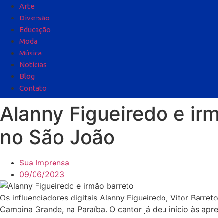
Arte
Diversão
Educação
Moda
Música
Notícias
Blog
Contato
Alanny Figueiredo e i
no São João
Sua Imprensa
09/06/2023
Os influenciadores digitais Alanny Figueiredo, Vitor Barr
Campina Grande, na Paraíba. O cantor já deu início às ap