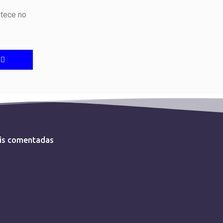
ntece no
is comentadas