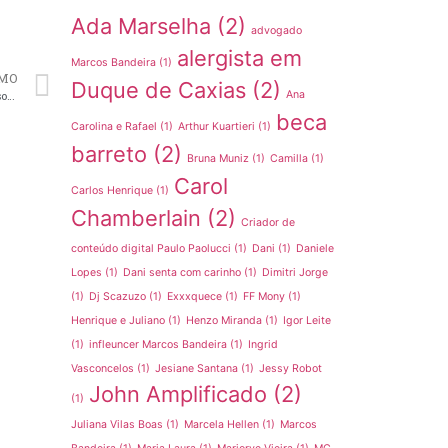
Ada Marselha
(2)
advogado
alergista em
Marcos Bandeira
(1)
MO
Duque de Caxias
(2)
Lujo Networking: Empresa liderada por brasileiro leva música a diversos países
Ana
beca
Carolina e Rafael
(1)
Arthur Kuartieri
(1)
barreto
(2)
Bruna Muniz
(1)
Camilla
(1)
Carol
Carlos Henrique
(1)
Chamberlain
(2)
Criador de
conteúdo digital Paulo Paolucci
(1)
Dani
(1)
Daniele
Lopes
(1)
Dani senta com carinho
(1)
Dimitri Jorge
(1)
Dj Scazuzo
(1)
Exxxquece
(1)
FF Mony
(1)
Henrique e Juliano
(1)
Henzo Miranda
(1)
Igor Leite
(1)
infleuncer Marcos Bandeira
(1)
Ingrid
Vasconcelos
(1)
Jesiane Santana
(1)
Jessy Robot
John Amplificado
(2)
(1)
Juliana Vilas Boas
(1)
Marcela Hellen
(1)
Marcos