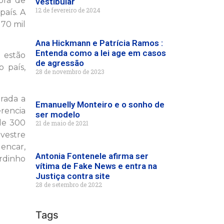
dora de
vestibular
12 de fevereiro de 2024
país. A
70 mil
Ana Hickmann e Patrícia Ramos :
Entenda como a lei age em casos
 estão
de agressão
o país,
28 de novembro de 2023
erada a
Emanuelly Monteiro e o sonho de
erencia
ser modelo
de 300
21 de maio de 2021
lvestre
lencar,
Antonia Fontenele afirma ser
rdinho
vítima de Fake News e entra na
Justiça contra site
28 de setembro de 2022
Tags