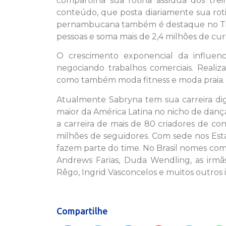
compartilha sua rotina assídua dos trein
conteúdo, que posta diariamente sua rotin
pernambucana também é destaque no TikT
pessoas e soma mais de 2,4 milhões de curt
O crescimento exponencial da influe
negociando trabalhos comerciais. Realiz
como também moda fitness e moda praia.
Atualmente Sabryna tem sua carreira dig
maior da América Latina no nicho de dança
a carreira de mais de 80 criadores de c
milhões de seguidores. Com sede nos Est
fazem parte do time. No Brasil nomes como
Andrews Farias, Duda Wendling, as irmãs
Rêgo, Ingrid Vasconcelos e muitos outros 
Compartilhe