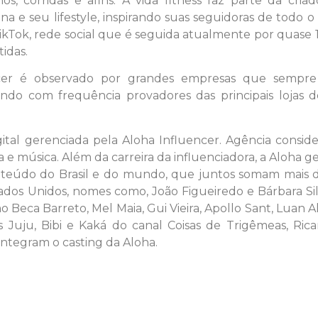
os, corridas e afins. A vida fitness faz parte da cria
a e seu lifestyle, inspirando suas seguidoras de todo o 
ok, rede social que é seguida atualmente por quase 1
idas.
ncer é observado por grandes empresas que sempre
ando com frequência provadores das principais lojas d
ital gerenciada pela Aloha Influencer. Agência consid
 e música. Além da carreira da influenciadora, a Aloha g
onteúdo do Brasil e do mundo, que juntos somam mais 
ados Unidos, nomes como, João Figueiredo e Bárbara Si
 Beca Barreto, Mel Maia, Gui Vieira, Apollo Sant, Luan A
 Juju, Bibi e Kaká do canal Coisas de Trigêmeas, Rica
integram o casting da Aloha.