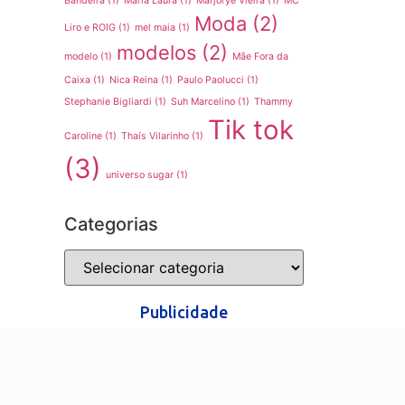
Bandeira
(1)
Maria Laura
(1)
Marjorye Vieira
(1)
MC
Moda
(2)
Liro e ROIG
(1)
mel maia
(1)
modelos
(2)
modelo
(1)
Mãe Fora da
Caixa
(1)
Nica Reina
(1)
Paulo Paolucci
(1)
Stephanie Bigliardi
(1)
Suh Marcelino
(1)
Thammy
Tik tok
Caroline
(1)
Thaís Vilarinho
(1)
(3)
universo sugar
(1)
Categorias
Publicidade