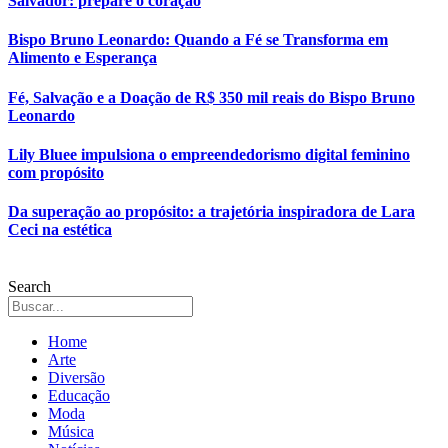
Salvador: prepare o coração
Bispo Bruno Leonardo: Quando a Fé se Transforma em
Alimento e Esperança
Fé, Salvação e a Doação de R$ 350 mil reais do Bispo Bruno
Leonardo
Lily Bluee impulsiona o empreendedorismo digital feminino
com propósito
Da superação ao propósito: a trajetória inspiradora de Lara
Ceci na estética
Search
Home
Arte
Diversão
Educação
Moda
Música