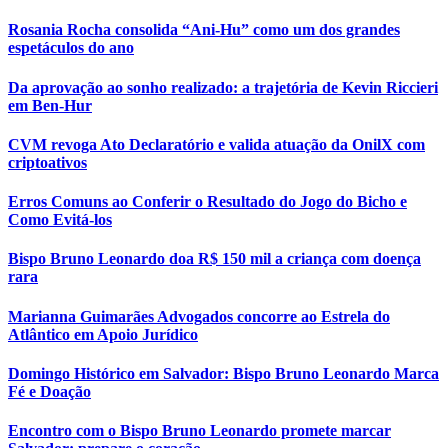
Rosania Rocha consolida “Ani-Hu” como um dos grandes
espetáculos do ano
Da aprovação ao sonho realizado: a trajetória de Kevin Riccieri
em Ben-Hur
CVM revoga Ato Declaratório e valida atuação da OnilX com
criptoativos
Erros Comuns ao Conferir o Resultado do Jogo do Bicho e
Como Evitá-los
Bispo Bruno Leonardo doa R$ 150 mil a criança com doença
rara
Marianna Guimarães Advogados concorre ao Estrela do
Atlântico em Apoio Jurídico
Domingo Histórico em Salvador: Bispo Bruno Leonardo Marca
Fé e Doação
Encontro com o Bispo Bruno Leonardo promete marcar