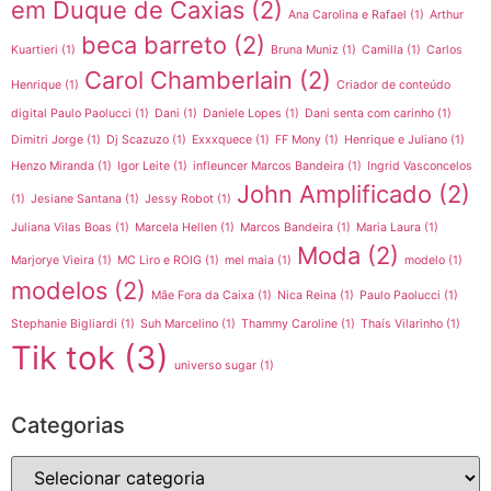
em Duque de Caxias
(2)
Ana Carolina e Rafael
(1)
Arthur
beca barreto
(2)
Kuartieri
(1)
Bruna Muniz
(1)
Camilla
(1)
Carlos
Carol Chamberlain
(2)
Henrique
(1)
Criador de conteúdo
digital Paulo Paolucci
(1)
Dani
(1)
Daniele Lopes
(1)
Dani senta com carinho
(1)
Dimitri Jorge
(1)
Dj Scazuzo
(1)
Exxxquece
(1)
FF Mony
(1)
Henrique e Juliano
(1)
Henzo Miranda
(1)
Igor Leite
(1)
infleuncer Marcos Bandeira
(1)
Ingrid Vasconcelos
John Amplificado
(2)
(1)
Jesiane Santana
(1)
Jessy Robot
(1)
Juliana Vilas Boas
(1)
Marcela Hellen
(1)
Marcos Bandeira
(1)
Maria Laura
(1)
Moda
(2)
Marjorye Vieira
(1)
MC Liro e ROIG
(1)
mel maia
(1)
modelo
(1)
modelos
(2)
Mãe Fora da Caixa
(1)
Nica Reina
(1)
Paulo Paolucci
(1)
Stephanie Bigliardi
(1)
Suh Marcelino
(1)
Thammy Caroline
(1)
Thaís Vilarinho
(1)
Tik tok
(3)
universo sugar
(1)
Categorias