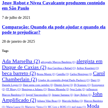
Jessy Robot e Nívea Cavalcante produzem conteúdo
em São Paulo
7 de julho de 2021
Comparação: Quando ela pode ajudar e quando ela
pode te prejudicar?
28 de janeiro de 2025
Tags
Ada Marselha
(2)
alergista em
advogado Marcos Bandeira
(1)
Duque de Caxias
(2)
Ana Carolina e Rafael
(1)
Arthur Kuartieri
(1)
beca barreto
(2)
Carol
Bruna Muniz
(1)
Camilla
(1)
Carlos Henrique
(1)
Chamberlain
(2)
Criador de conteúdo digital Paulo Paolucci
(1)
Dani
(1)
Daniele Lopes
(1)
Dani senta com carinho
(1)
Dimitri Jorge
(1)
Dj Scazuzo
(1)
Exxxquece
(1)
FF Mony
(1)
Henrique e Juliano
(1)
Henzo Miranda
(1)
Igor Leite
(1)
infleuncer
John
Marcos Bandeira
(1)
Ingrid Vasconcelos
(1)
Jesiane Santana
(1)
Jessy Robot
(1)
Amplificado
(2)
Juliana Vilas Boas
(1)
Marcela Hellen
(1)
Marcos Bandeira
Moda
(1)
Maria Laura
(1)
Marjorye Vieira
(1)
MC Liro e ROIG
(1)
mel maia
(1)