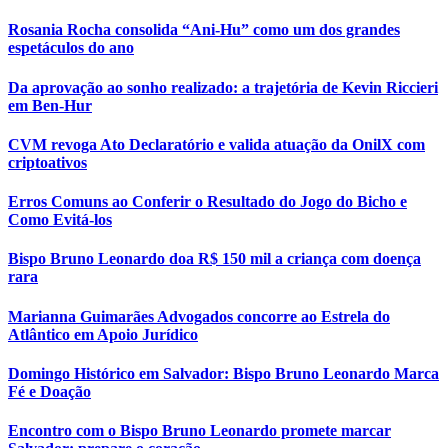
Rosania Rocha consolida “Ani-Hu” como um dos grandes
espetáculos do ano
Da aprovação ao sonho realizado: a trajetória de Kevin Riccieri
em Ben-Hur
CVM revoga Ato Declaratório e valida atuação da OnilX com
criptoativos
Erros Comuns ao Conferir o Resultado do Jogo do Bicho e
Como Evitá-los
Bispo Bruno Leonardo doa R$ 150 mil a criança com doença
rara
Marianna Guimarães Advogados concorre ao Estrela do
Atlântico em Apoio Jurídico
Domingo Histórico em Salvador: Bispo Bruno Leonardo Marca
Fé e Doação
Encontro com o Bispo Bruno Leonardo promete marcar