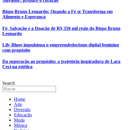
Salvador: prepare o coração
Bispo Bruno Leonardo: Quando a Fé se Transforma em
Alimento e Esperança
Fé, Salvação e a Doação de R$ 350 mil reais do Bispo Bruno
Leonardo
Lily Bluee impulsiona o empreendedorismo digital feminino
com propósito
Da superação ao propósito: a trajetória inspiradora de Lara
Ceci na estética
Search
Home
Arte
Diversão
Educação
Moda
Música