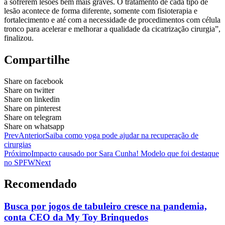
a sofrerem lesões bem mais graves. O tratamento de cada tipo de
lesão acontece de forma diferente, somente com fisioterapia e
fortalecimento e até com a necessidade de procedimentos com célula
tronco para acelerar e melhorar a qualidade da cicatrização cirurgia”,
finalizou.
Compartilhe
Share on facebook
Share on twitter
Share on linkedin
Share on pinterest
Share on telegram
Share on whatsapp
Prev
Anterior
Saiba como yoga pode ajudar na recuperação de
cirurgias
Próximo
Impacto causado por Sara Cunha! Modelo que foi destaque
no SPFW
Next
Recomendado
Busca por jogos de tabuleiro cresce na pandemia,
conta CEO da My Toy Brinquedos