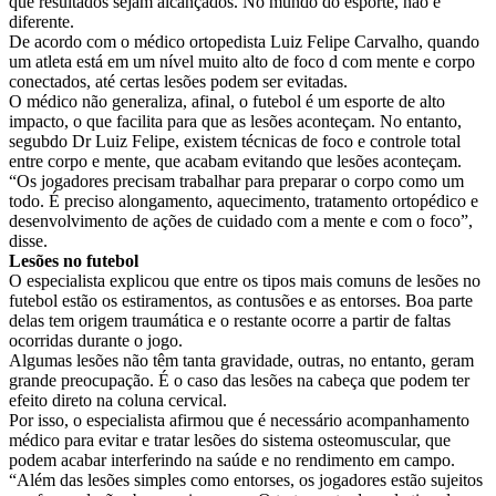
que resultados sejam alcançados. No mundo do esporte, não é
diferente.
De acordo com o médico ortopedista Luiz Felipe Carvalho, quando
um atleta está em um nível muito alto de foco d com mente e corpo
conectados, até certas lesões podem ser evitadas.
O médico não generaliza, afinal, o futebol é um esporte de alto
impacto, o que facilita para que as lesões aconteçam. No entanto,
segubdo Dr Luiz Felipe, existem técnicas de foco e controle total
entre corpo e mente, que acabam evitando que lesões aconteçam.
“Os jogadores precisam trabalhar para preparar o corpo como um
todo. É preciso alongamento, aquecimento, tratamento ortopédico e
desenvolvimento de ações de cuidado com a mente e com o foco”,
disse.
Lesões no futebol
O especialista explicou que entre os tipos mais comuns de lesões no
futebol estão os estiramentos, as contusões e as entorses. Boa parte
delas tem origem traumática e o restante ocorre a partir de faltas
ocorridas durante o jogo.
Algumas lesões não têm tanta gravidade, outras, no entanto, geram
grande preocupação. É o caso das lesões na cabeça que podem ter
efeito direto na coluna cervical.
Por isso, o especialista afirmou que é necessário acompanhamento
médico para evitar e tratar lesões do sistema osteomuscular, que
podem acabar interferindo na saúde e no rendimento em campo.
“Além das lesões simples como entorses, os jogadores estão sujeitos