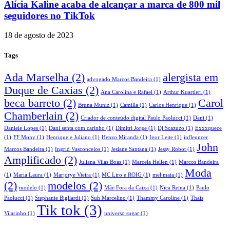
Alícia Kaline acaba de alcançar a marca de 800 mil
seguidores no TikTok
18 de agosto de 2023
Tags
Ada Marselha
(2)
alergista em
advogado Marcos Bandeira
(1)
Duque de Caxias
(2)
Ana Carolina e Rafael
(1)
Arthur Kuartieri
(1)
beca barreto
(2)
Carol
Bruna Muniz
(1)
Camilla
(1)
Carlos Henrique
(1)
Chamberlain
(2)
Criador de conteúdo digital Paulo Paolucci
(1)
Dani
(1)
Daniele Lopes
(1)
Dani senta com carinho
(1)
Dimitri Jorge
(1)
Dj Scazuzo
(1)
Exxxquece
(1)
FF Mony
(1)
Henrique e Juliano
(1)
Henzo Miranda
(1)
Igor Leite
(1)
infleuncer
John
Marcos Bandeira
(1)
Ingrid Vasconcelos
(1)
Jesiane Santana
(1)
Jessy Robot
(1)
Amplificado
(2)
Juliana Vilas Boas
(1)
Marcela Hellen
(1)
Marcos Bandeira
Moda
(1)
Maria Laura
(1)
Marjorye Vieira
(1)
MC Liro e ROIG
(1)
mel maia
(1)
(2)
modelos
(2)
modelo
(1)
Mãe Fora da Caixa
(1)
Nica Reina
(1)
Paulo
Paolucci
(1)
Stephanie Bigliardi
(1)
Suh Marcelino
(1)
Thammy Caroline
(1)
Thaís
Tik tok
(3)
Vilarinho
(1)
universo sugar
(1)