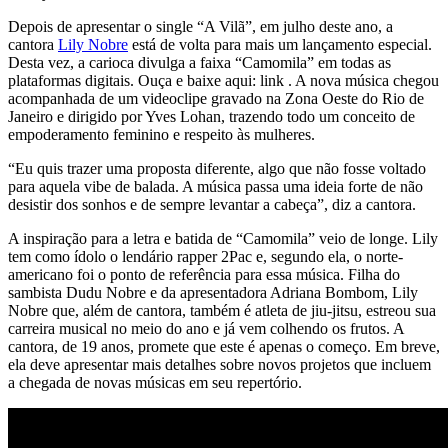
Depois de apresentar o single “A Vilã”, em julho deste ano, a
cantora
Lily Nobre
está de volta para mais um lançamento especial.
Desta vez, a carioca divulga a faixa “Camomila” em todas as
plataformas digitais. Ouça e baixe aqui: link . A nova música chegou
acompanhada de um videoclipe gravado na Zona Oeste do Rio de
Janeiro e dirigido por Yves Lohan, trazendo todo um conceito de
empoderamento feminino e respeito às mulheres.
“Eu quis trazer uma proposta diferente, algo que não fosse voltado
para aquela vibe de balada. A música passa uma ideia forte de não
desistir dos sonhos e de sempre levantar a cabeça”, diz a cantora.
A inspiração para a letra e batida de “Camomila” veio de longe. Lily
tem como ídolo o lendário rapper 2Pac e, segundo ela, o norte-
americano foi o ponto de referência para essa música. Filha do
sambista Dudu Nobre e da apresentadora Adriana Bombom, Lily
Nobre que, além de cantora, também é atleta de jiu-jitsu, estreou sua
carreira musical no meio do ano e já vem colhendo os frutos. A
cantora, de 19 anos, promete que este é apenas o começo. Em breve,
ela deve apresentar mais detalhes sobre novos projetos que incluem
a chegada de novas músicas em seu repertório.