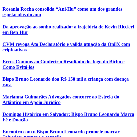
Rosania Rocha consolida “Ani-Hu” como um dos grandes
espetáculos do ano
Da aprovação ao sonho realizado: a trajetória de Kevin Riccieri
em Ben-Hur
CVM revoga Ato Declaratório e valida atuação da OnilX com
criptoativos
Erros Comuns ao Conferir o Resultado do Jogo do Bicho e
Como Evitá-los
Bispo Bruno Leonardo doa R$ 150 mil a criança com doença
rara
Marianna Guimarães Advogados concorre ao Estrela do
Atlântico em Apoio Jurídico
Domingo Histórico em Salvador: Bispo Bruno Leonardo Marca
Fé e Doação
Encontro com o Bispo Bruno Leonardo promete marcar