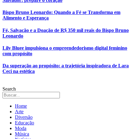
Salvador: prepare o coração
Bispo Bruno Leonardo: Quando a Fé se Transforma em
Alimento e Esperança
Fé, Salvação e a Doação de R$ 350 mil reais do Bispo Bruno
Leonardo
Lily Bluee impulsiona o empreendedorismo digital feminino
com propósito
Da superação ao propósito: a trajetória inspiradora de Lara
Ceci na estética
Search
Home
Arte
Diversão
Educação
Moda
Música