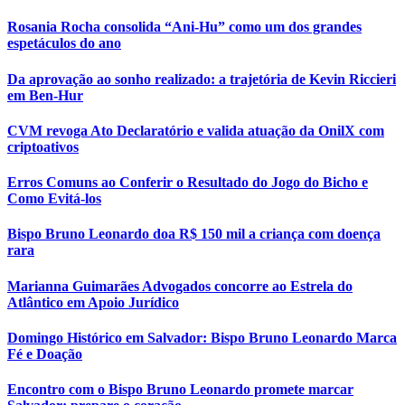
Rosania Rocha consolida “Ani-Hu” como um dos grandes
espetáculos do ano
Da aprovação ao sonho realizado: a trajetória de Kevin Riccieri
em Ben-Hur
CVM revoga Ato Declaratório e valida atuação da OnilX com
criptoativos
Erros Comuns ao Conferir o Resultado do Jogo do Bicho e
Como Evitá-los
Bispo Bruno Leonardo doa R$ 150 mil a criança com doença
rara
Marianna Guimarães Advogados concorre ao Estrela do
Atlântico em Apoio Jurídico
Domingo Histórico em Salvador: Bispo Bruno Leonardo Marca
Fé e Doação
Encontro com o Bispo Bruno Leonardo promete marcar