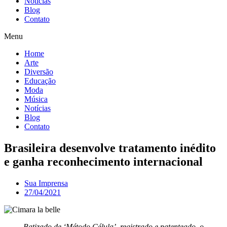
Notícias
Blog
Contato
Menu
Home
Arte
Diversão
Educação
Moda
Música
Notícias
Blog
Contato
Brasileira desenvolve tratamento inédito
e ganha reconhecimento internacional
Sua Imprensa
27/04/2021
Batizado de ‘Método Célula’, registrado e patenteado, o