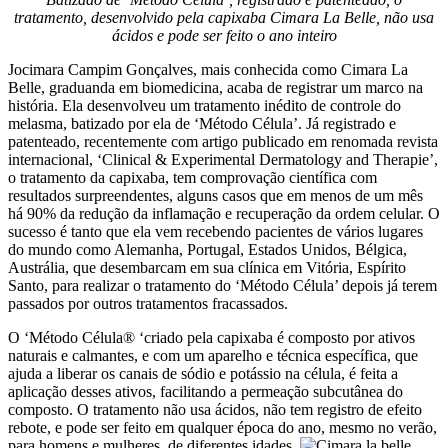
tratamento, desenvolvido pela capixaba Cimara La Belle, não usa
ácidos e pode ser feito o ano inteiro
Jocimara Campim Gonçalves, mais conhecida como Cimara La
Belle, graduanda em biomedicina, acaba de registrar um marco na
história. Ela desenvolveu um tratamento inédito de controle do
melasma, batizado por ela de ‘Método Célula’. Já registrado e
patenteado, recentemente com artigo publicado em renomada revista
internacional, ‘Clinical & Experimental Dermatology and Therapie’,
o tratamento da capixaba, tem comprovação científica com
resultados surpreendentes, alguns casos que em menos de um mês
há 90% da redução da inflamação e recuperação da ordem celular. O
sucesso é tanto que ela vem recebendo pacientes de vários lugares
do mundo como Alemanha, Portugal, Estados Unidos, Bélgica,
Austrália, que desembarcam em sua clínica em Vitória, Espírito
Santo, para realizar o tratamento do ‘Método Célula’ depois já terem
passados por outros tratamentos fracassados.
O ‘Método Célula® ‘criado pela capixaba é composto por ativos
naturais e calmantes, e com um aparelho e técnica específica, que
ajuda a liberar os canais de sódio e potássio na célula, é feita a
aplicação desses ativos, facilitando a permeação subcutânea do
composto. O tratamento não usa ácidos, não tem registro de efeito
rebote, e pode ser feito em qualquer época do ano, mesmo no verão,
para homens e mulheres, de diferentes idades.