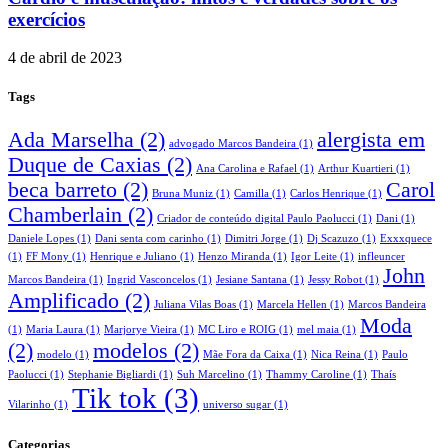
exercícios
4 de abril de 2023
Tags
Ada Marselha
(2)
alergista em
advogado Marcos Bandeira
(1)
Duque de Caxias
(2)
Ana Carolina e Rafael
(1)
Arthur Kuartieri
(1)
beca barreto
(2)
Carol
Bruna Muniz
(1)
Camilla
(1)
Carlos Henrique
(1)
Chamberlain
(2)
Criador de conteúdo digital Paulo Paolucci
(1)
Dani
(1)
Daniele Lopes
(1)
Dani senta com carinho
(1)
Dimitri Jorge
(1)
Dj Scazuzo
(1)
Exxxquece
(1)
FF Mony
(1)
Henrique e Juliano
(1)
Henzo Miranda
(1)
Igor Leite
(1)
infleuncer
John
Marcos Bandeira
(1)
Ingrid Vasconcelos
(1)
Jesiane Santana
(1)
Jessy Robot
(1)
Amplificado
(2)
Juliana Vilas Boas
(1)
Marcela Hellen
(1)
Marcos Bandeira
Moda
(1)
Maria Laura
(1)
Marjorye Vieira
(1)
MC Liro e ROIG
(1)
mel maia
(1)
(2)
modelos
(2)
modelo
(1)
Mãe Fora da Caixa
(1)
Nica Reina
(1)
Paulo
Paolucci
(1)
Stephanie Bigliardi
(1)
Suh Marcelino
(1)
Thammy Caroline
(1)
Thaís
Tik tok
(3)
Vilarinho
(1)
universo sugar
(1)
Categorias