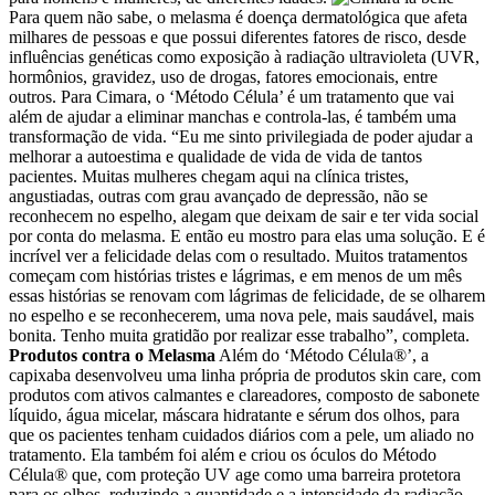
Para quem não sabe, o melasma é doença dermatológica que afeta
milhares de pessoas e que possui diferentes fatores de risco, desde
influências genéticas como exposição à radiação ultravioleta (UVR,
hormônios, gravidez, uso de drogas, fatores emocionais, entre
outros. Para Cimara, o ‘Método Célula’ é um tratamento que vai
além de ajudar a eliminar manchas e controla-las, é também uma
transformação de vida. “Eu me sinto privilegiada de poder ajudar a
melhorar a autoestima e qualidade de vida de vida de tantos
pacientes. Muitas mulheres chegam aqui na clínica tristes,
angustiadas, outras com grau avançado de depressão, não se
reconhecem no espelho, alegam que deixam de sair e ter vida social
por conta do melasma. E então eu mostro para elas uma solução. E é
incrível ver a felicidade delas com o resultado. Muitos tratamentos
começam com histórias tristes e lágrimas, e em menos de um mês
essas histórias se renovam com lágrimas de felicidade, de se olharem
no espelho e se reconhecerem, uma nova pele, mais saudável, mais
bonita. Tenho muita gratidão por realizar esse trabalho”, completa.
Produtos contra o Melasma
Além do ‘Método Célula®’, a
capixaba desenvolveu uma linha própria de produtos skin care, com
produtos com ativos calmantes e clareadores, composto de sabonete
líquido, água micelar, máscara hidratante e sérum dos olhos, para
que os pacientes tenham cuidados diários com a pele, um aliado no
tratamento. Ela também foi além e criou os óculos do Método
Célula® que, com proteção UV age como uma barreira protetora
para os olhos, reduzindo a quantidade e a intensidade da radiação