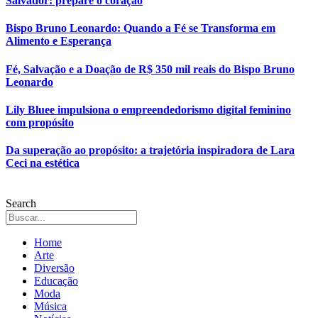
Salvador: prepare o coração
Bispo Bruno Leonardo: Quando a Fé se Transforma em
Alimento e Esperança
Fé, Salvação e a Doação de R$ 350 mil reais do Bispo Bruno
Leonardo
Lily Bluee impulsiona o empreendedorismo digital feminino
com propósito
Da superação ao propósito: a trajetória inspiradora de Lara
Ceci na estética
Search
Home
Arte
Diversão
Educação
Moda
Música