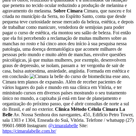
que penetra no tecido ocular reduzindo a produção de melanina e
agravamento do melasma.
Sobre Cimara
Cimara, que nasceu e foi
criada no município da Serra, no Espírito Santo, conta que desde
pequena teve curiosidade nesse mercado da beleza, estética, e depois
de trabalhar como manicure, vendedora de semijoias para poder
pagar o curso de estética, ela montou seu salão de beleza. Foi então
que ela foi percebendo a reclamação de muitas mulheres sobre as
manchas no rosto e há cinco anos deu início à sua pesquisa nessa
patologia, uma doença dermatológica que acomete milhares de
pessoas pelo mundo e muito além de manchas, envolve questões
psicológicas, já que muitas mulheres, por exemplo, desenvolvem
graus de depressão, se isolam, passam a ter vergonha de sair de
casa, baixa autoestima, ansiedade, angústia. Formada em estética e
em conclusão
do curso de biomedicina esse ano,
Cimara tem planos de expansão. Além de receber pacientes de
vários lugares do país e mundo em sua clínica em Vitória, e ter
ministrado cursos em diversos países mostrando o seu tratamento
único no mundo, a capixaba já está em fase de planejamento e
organização do próximo passo, que é abrir consultas de norte a sul
do Brasil, e até no exterior.
Clínica Método Célula Cimara La
Belle
Av. Nossa Senhora dos navegantes, 451, Edifício Petro Tower,
sala 1303 e 1304, Enseada do Suá, Vitória. Telefone / whatsapp (27)
99601-9808 Instagram:
@cimaralabelle
Site:
https://cimaralabelle.com.br/