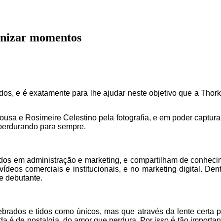
rnizar momentos
os, e é exatamente para lhe ajudar neste objetivo que a Thork
a e Rosimeire Celestino pela fotografia, e em poder capturar,
 perdurando para sempre.
os em administração e marketing, e compartilham de conhecim
 vídeos comerciais e institucionais, e no marketing digital. D
de debutante.
ebrados e tidos como únicos, mas que através da lente cert
a é de nostalgia, do amor que perdura. Por isso é tão important