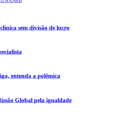
OLUNA
Next
línica sem divisão de lucro
ecialista
ga, entenda a polêmica
issão Global pela igualdade