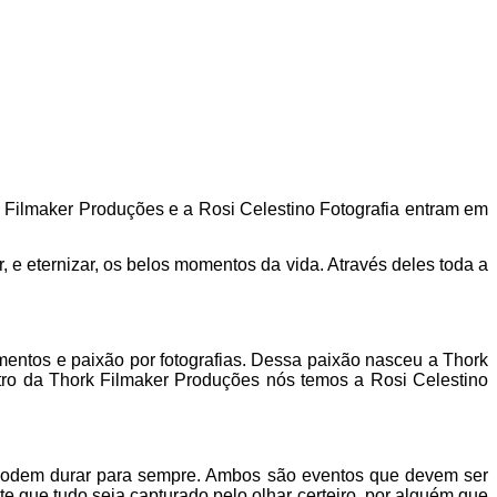
 Filmaker Produções e a Rosi Celestino Fotografia entram em
 e eternizar, os belos momentos da vida. Através deles toda a
entos e paixão por fotografias. Dessa paixão nasceu a Thork
entro da Thork Filmaker Produções nós temos a Rosi Celestino
a podem durar para sempre. Ambos são eventos que devem ser
e que tudo seja capturado pelo olhar certeiro, por alguém que