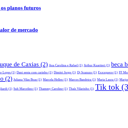
 os planos futuros
valor de mercado
Duque de Caxias
(2)
beca b
Ana Carolina e Rafael
(1)
Arthur Kuartieri
(1)
le Lopes
(1)
Dani senta com carinho
(1)
Dimitri Jorge
(1)
Dj Scazuzo
(1)
Exxxquece
(1)
FF Mo
do
(2)
Juliana Vilas Boas
(1)
Marcela Hellen
(1)
Marcos Bandeira
(1)
Maria Laura
(1)
Marjor
Tik tok
(3
liardi
(1)
Suh Marcelino
(1)
Thammy Caroline
(1)
Thaís Vilarinho
(1)