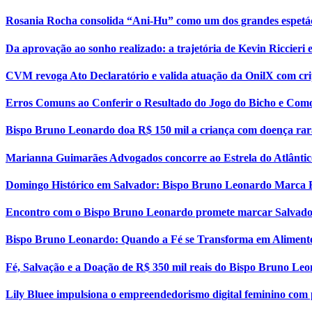
Rosania Rocha consolida “Ani-Hu” como um dos grandes espetá
Da aprovação ao sonho realizado: a trajetória de Kevin Riccier
CVM revoga Ato Declaratório e valida atuação da OnilX com cri
Erros Comuns ao Conferir o Resultado do Jogo do Bicho e Como
Bispo Bruno Leonardo doa R$ 150 mil a criança com doença rar
Marianna Guimarães Advogados concorre ao Estrela do Atlântic
Domingo Histórico em Salvador: Bispo Bruno Leonardo Marca 
Encontro com o Bispo Bruno Leonardo promete marcar Salvador
Bispo Bruno Leonardo: Quando a Fé se Transforma em Aliment
Fé, Salvação e a Doação de R$ 350 mil reais do Bispo Bruno Le
Lily Bluee impulsiona o empreendedorismo digital feminino com 