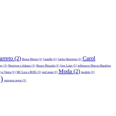
arreto
(2)
Carol
Bruna Muniz
(1)
Camilla
(1)
Carlos Henrique
(1)
ny
(1)
Henrique e Juliano
(1)
Henzo Miranda
(1)
Igor Leite
(1)
infleuncer Marcos Bandeira
Moda
(2)
ye Vieira
(1)
MC Liro e ROIG
(1)
mel maia
(1)
modelo
(1)
)
universo sugar
(1)