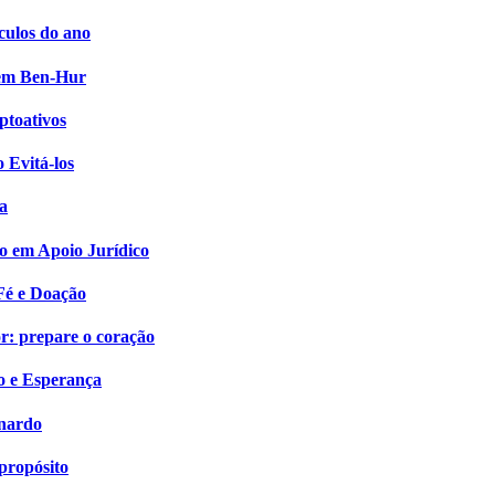
culos do ano
i em Ben-Hur
ptoativos
 Evitá-los
a
o em Apoio Jurídico
Fé e Doação
: prepare o coração
o e Esperança
onardo
propósito