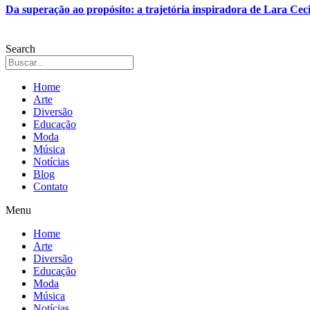
Da superação ao propósito: a trajetória inspiradora de Lara Ceci
Search
Home
Arte
Diversão
Educação
Moda
Música
Notícias
Blog
Contato
Menu
Home
Arte
Diversão
Educação
Moda
Música
Notícias