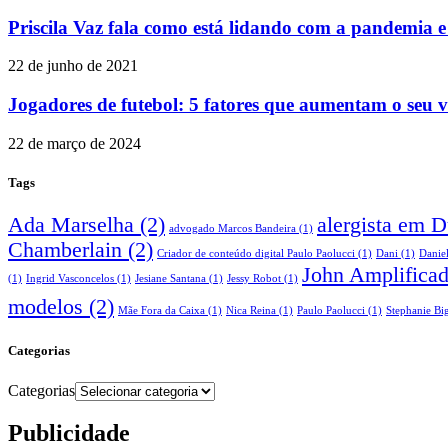
Priscila Vaz fala como está lidando com a pandemia e
22 de junho de 2021
Jogadores de futebol: 5 fatores que aumentam o seu 
22 de março de 2024
Tags
Ada Marselha
(2)
alergista em 
advogado Marcos Bandeira
(1)
Chamberlain
(2)
Criador de conteúdo digital Paulo Paolucci
(1)
Dani
(1)
Danie
John Amplifica
(1)
Ingrid Vasconcelos
(1)
Jesiane Santana
(1)
Jessy Robot
(1)
modelos
(2)
Mãe Fora da Caixa
(1)
Nica Reina
(1)
Paulo Paolucci
(1)
Stephanie Big
Categorias
Categorias
Publicidade