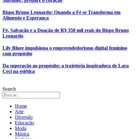
Salvador: prepare o coração
Bispo Bruno Leonardo: Quando a Fé se Transforma em
Alimento e Esperança
Fé, Salvação e a Doação de R$ 350 mil reais do Bispo Bruno
Leonardo
Lily Bluee impulsiona o empreendedorismo digital feminino
com propósito
Da superação ao propósito: a trajetória inspiradora de Lara
Ceci na estética
Search
Home
Arte
Diversão
Educação
Moda
Música