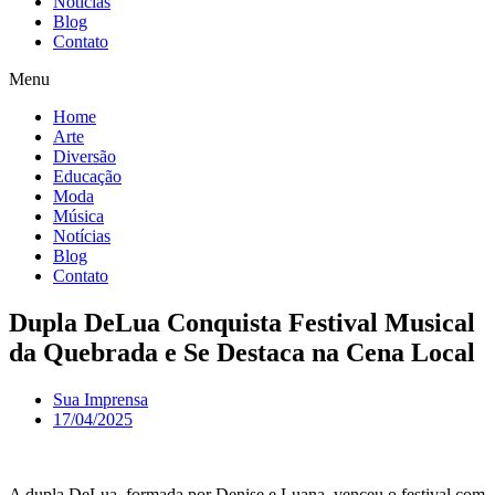
Notícias
Blog
Contato
Menu
Home
Arte
Diversão
Educação
Moda
Música
Notícias
Blog
Contato
Dupla DeLua Conquista Festival Musical
da Quebrada e Se Destaca na Cena Local
Sua Imprensa
17/04/2025
A dupla DeLua, formada por Denise e Luana, venceu o festival com