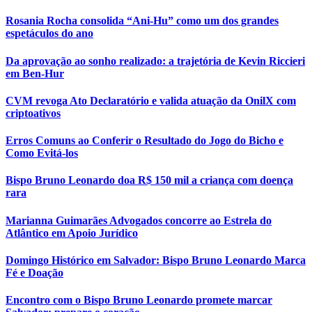
Rosania Rocha consolida “Ani-Hu” como um dos grandes
espetáculos do ano
Da aprovação ao sonho realizado: a trajetória de Kevin Riccieri
em Ben-Hur
CVM revoga Ato Declaratório e valida atuação da OnilX com
criptoativos
Erros Comuns ao Conferir o Resultado do Jogo do Bicho e
Como Evitá-los
Bispo Bruno Leonardo doa R$ 150 mil a criança com doença
rara
Marianna Guimarães Advogados concorre ao Estrela do
Atlântico em Apoio Jurídico
Domingo Histórico em Salvador: Bispo Bruno Leonardo Marca
Fé e Doação
Encontro com o Bispo Bruno Leonardo promete marcar