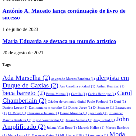
António A. Macedo lança continuação de livro de
sucesso
1 de julho de 2023
Maria Eduarda se destaca no mundo artístico
20 de agosto de 2021
Tags
Ada Marselha
(2)
alergista em
advogado Marcos Bandeira
(1)
Duque de Caxias
(2)
Ana Carolina e Rafael
(1)
Arthur Kuartieri
(1)
beca barreto
(2)
Carol
Bruna Muniz
(1)
Camilla
(1)
Carlos Henrique
(1)
Chamberlain
(2)
Criador de conteúdo digital Paulo Paolucci
(1)
Dani
(1)
Daniele Lopes
(1)
Dani senta com carinho
(1)
Dimitri Jorge
(1)
Dj Scazuzo
(1)
Exxxquece
(1)
FF Mony
(1)
Henrique e Juliano
(1)
Henzo Miranda
(1)
Igor Leite
(1)
infleuncer
John
Marcos Bandeira
(1)
Ingrid Vasconcelos
(1)
Jesiane Santana
(1)
Jessy Robot
(1)
Amplificado
(2)
Juliana Vilas Boas
(1)
Marcela Hellen
(1)
Marcos Bandeira
Moda
(1)
Maria Laura
(1)
Marjorye Vieira
(1)
MC Liro e ROIG
(1)
mel maia
(1)