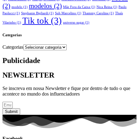
(2)
modelos
(2)
modelo
(1)
Mãe Fora da Caixa
(1)
Nica Reina
(1)
Paulo
Paolucci
(1)
Stephanie Bigliardi
(1)
Suh Marcelino
(1)
Thammy Caroline
(1)
Thaís
Tik tok
(3)
Vilarinho
(1)
universo sugar
(1)
Categorias
Categorias
Publicidade
NEWSLETTER
Se inscreva em nossa Newsletter e fique por dentro de tudo o que
acontece no mundo dos influenciadores
Submit
Facebook