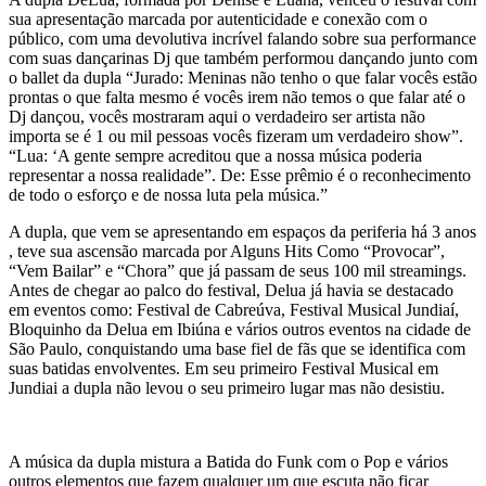
sua apresentação marcada por autenticidade e conexão com o
público, com uma devolutiva incrível falando sobre sua performance
com suas dançarinas Dj que também performou dançando junto com
o ballet da dupla “Jurado: Meninas não tenho o que falar vocês estão
prontas o que falta mesmo é vocês irem não temos o que falar até o
Dj dançou, vocês mostraram aqui o verdadeiro ser artista não
importa se é 1 ou mil pessoas vocês fizeram um verdadeiro show”.
“Lua: ‘A gente sempre acreditou que a nossa música poderia
representar a nossa realidade”. De: Esse prêmio é o reconhecimento
de todo o esforço e de nossa luta pela música.”
A dupla, que vem se apresentando em espaços da periferia há 3 anos
, teve sua ascensão marcada por Alguns Hits Como “Provocar”,
“Vem Bailar” e “Chora” que já passam de seus 100 mil streamings.
Antes de chegar ao palco do festival, Delua já havia se destacado
em eventos como: Festival de Cabreúva, Festival Musical Jundiaí,
Bloquinho da Delua em Ibiúna e vários outros eventos na cidade de
São Paulo, conquistando uma base fiel de fãs que se identifica com
suas batidas envolventes. Em seu primeiro Festival Musical em
Jundiai a dupla não levou o seu primeiro lugar mas não desistiu.
A música da dupla mistura a Batida do Funk com o Pop e vários
outros elementos que fazem qualquer um que escuta não ficar