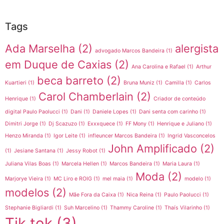
Tags
Ada Marselha
(2)
alergista
advogado Marcos Bandeira
(1)
em Duque de Caxias
(2)
Ana Carolina e Rafael
(1)
Arthur
beca barreto
(2)
Kuartieri
(1)
Bruna Muniz
(1)
Camilla
(1)
Carlos
Carol Chamberlain
(2)
Henrique
(1)
Criador de conteúdo
digital Paulo Paolucci
(1)
Dani
(1)
Daniele Lopes
(1)
Dani senta com carinho
(1)
Dimitri Jorge
(1)
Dj Scazuzo
(1)
Exxxquece
(1)
FF Mony
(1)
Henrique e Juliano
(1)
Henzo Miranda
(1)
Igor Leite
(1)
infleuncer Marcos Bandeira
(1)
Ingrid Vasconcelos
John Amplificado
(2)
(1)
Jesiane Santana
(1)
Jessy Robot
(1)
Juliana Vilas Boas
(1)
Marcela Hellen
(1)
Marcos Bandeira
(1)
Maria Laura
(1)
Moda
(2)
Marjorye Vieira
(1)
MC Liro e ROIG
(1)
mel maia
(1)
modelo
(1)
modelos
(2)
Mãe Fora da Caixa
(1)
Nica Reina
(1)
Paulo Paolucci
(1)
Stephanie Bigliardi
(1)
Suh Marcelino
(1)
Thammy Caroline
(1)
Thaís Vilarinho
(1)
Tik tok
(3)