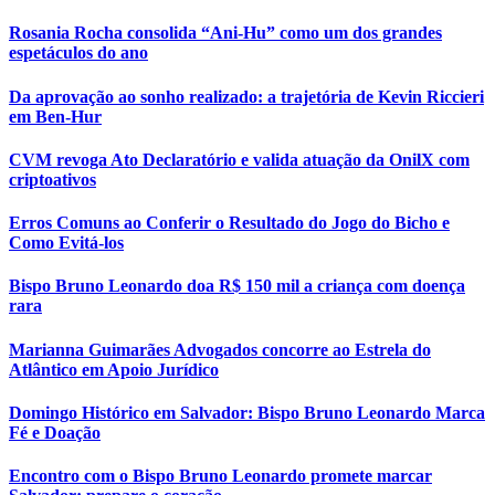
Rosania Rocha consolida “Ani-Hu” como um dos grandes
espetáculos do ano
Da aprovação ao sonho realizado: a trajetória de Kevin Riccieri
em Ben-Hur
CVM revoga Ato Declaratório e valida atuação da OnilX com
criptoativos
Erros Comuns ao Conferir o Resultado do Jogo do Bicho e
Como Evitá-los
Bispo Bruno Leonardo doa R$ 150 mil a criança com doença
rara
Marianna Guimarães Advogados concorre ao Estrela do
Atlântico em Apoio Jurídico
Domingo Histórico em Salvador: Bispo Bruno Leonardo Marca
Fé e Doação
Encontro com o Bispo Bruno Leonardo promete marcar