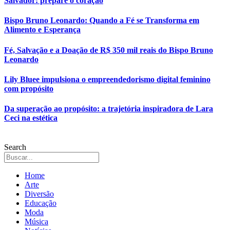
Salvador: prepare o coração
Bispo Bruno Leonardo: Quando a Fé se Transforma em
Alimento e Esperança
Fé, Salvação e a Doação de R$ 350 mil reais do Bispo Bruno
Leonardo
Lily Bluee impulsiona o empreendedorismo digital feminino
com propósito
Da superação ao propósito: a trajetória inspiradora de Lara
Ceci na estética
Search
Home
Arte
Diversão
Educação
Moda
Música