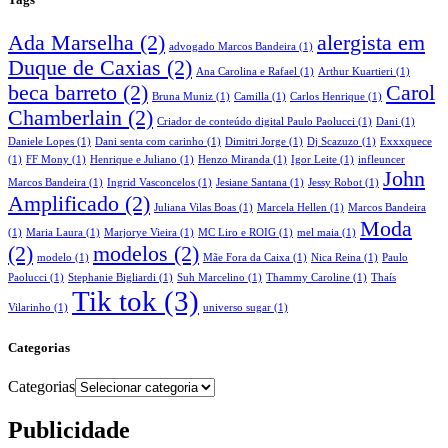
Ada Marselha
(2)
alergista em
advogado Marcos Bandeira
(1)
Duque de Caxias
(2)
Ana Carolina e Rafael
(1)
Arthur Kuartieri
(1)
beca barreto
(2)
Carol
Bruna Muniz
(1)
Camilla
(1)
Carlos Henrique
(1)
Chamberlain
(2)
Criador de conteúdo digital Paulo Paolucci
(1)
Dani
(1)
Daniele Lopes
(1)
Dani senta com carinho
(1)
Dimitri Jorge
(1)
Dj Scazuzo
(1)
Exxxquece
(1)
FF Mony
(1)
Henrique e Juliano
(1)
Henzo Miranda
(1)
Igor Leite
(1)
infleuncer
John
Marcos Bandeira
(1)
Ingrid Vasconcelos
(1)
Jesiane Santana
(1)
Jessy Robot
(1)
Amplificado
(2)
Juliana Vilas Boas
(1)
Marcela Hellen
(1)
Marcos Bandeira
Moda
(1)
Maria Laura
(1)
Marjorye Vieira
(1)
MC Liro e ROIG
(1)
mel maia
(1)
(2)
modelos
(2)
modelo
(1)
Mãe Fora da Caixa
(1)
Nica Reina
(1)
Paulo
Paolucci
(1)
Stephanie Bigliardi
(1)
Suh Marcelino
(1)
Thammy Caroline
(1)
Thaís
Tik tok
(3)
Vilarinho
(1)
universo sugar
(1)
Categorias
Categorias
Publicidade