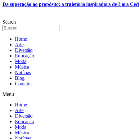
Da superação ao propósito: a trajetória inspiradora de Lara Ceci
Search
Home
Arte
Diversão
Educação
Moda
Música
Notícias
Blog
Contato
Menu
Home
Arte
Diversão
Educação
Moda
Música
Notícias