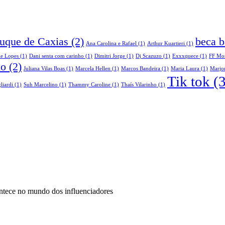
Duque de Caxias
(2)
beca b
Ana Carolina e Rafael
(1)
Arthur Kuartieri
(1)
le Lopes
(1)
Dani senta com carinho
(1)
Dimitri Jorge
(1)
Dj Scazuzo
(1)
Exxxquece
(1)
FF Mo
do
(2)
Juliana Vilas Boas
(1)
Marcela Hellen
(1)
Marcos Bandeira
(1)
Maria Laura
(1)
Marjor
Tik tok
(3
liardi
(1)
Suh Marcelino
(1)
Thammy Caroline
(1)
Thaís Vilarinho
(1)
ontece no mundo dos influenciadores