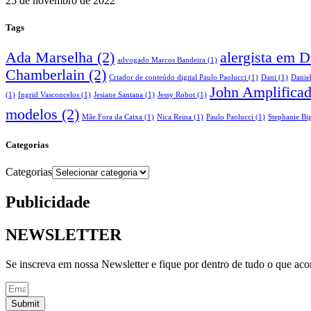
25 de novembro de 2022
Tags
Ada Marselha
(2)
alergista em 
advogado Marcos Bandeira
(1)
Chamberlain
(2)
Criador de conteúdo digital Paulo Paolucci
(1)
Dani
(1)
Danie
John Amplifica
(1)
Ingrid Vasconcelos
(1)
Jesiane Santana
(1)
Jessy Robot
(1)
modelos
(2)
Mãe Fora da Caixa
(1)
Nica Reina
(1)
Paulo Paolucci
(1)
Stephanie Big
Categorias
Categorias
Publicidade
NEWSLETTER
Se inscreva em nossa Newsletter e fique por dentro de tudo o que ac
Submit