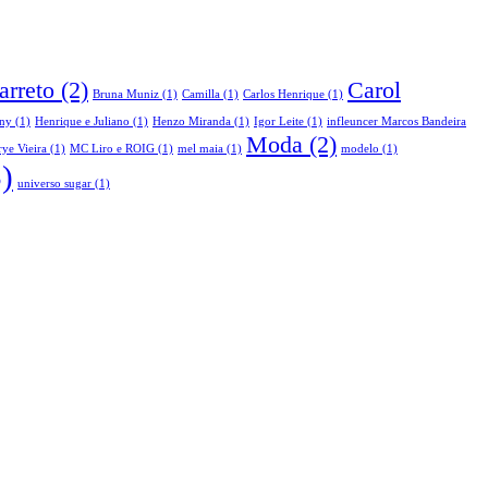
arreto
(2)
Carol
Bruna Muniz
(1)
Camilla
(1)
Carlos Henrique
(1)
ny
(1)
Henrique e Juliano
(1)
Henzo Miranda
(1)
Igor Leite
(1)
infleuncer Marcos Bandeira
Moda
(2)
ye Vieira
(1)
MC Liro e ROIG
(1)
mel maia
(1)
modelo
(1)
)
universo sugar
(1)