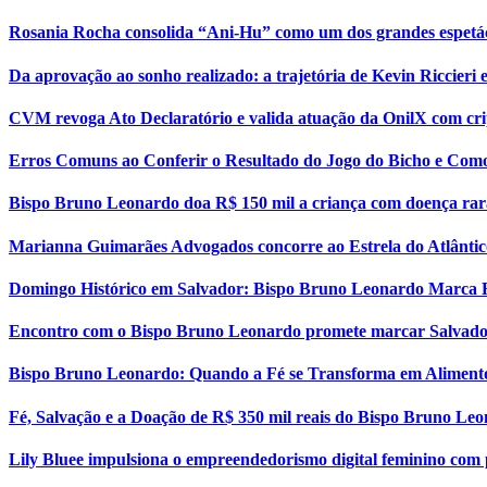
Rosania Rocha consolida “Ani-Hu” como um dos grandes espetá
Da aprovação ao sonho realizado: a trajetória de Kevin Riccier
CVM revoga Ato Declaratório e valida atuação da OnilX com cri
Erros Comuns ao Conferir o Resultado do Jogo do Bicho e Como
Bispo Bruno Leonardo doa R$ 150 mil a criança com doença rar
Marianna Guimarães Advogados concorre ao Estrela do Atlântic
Domingo Histórico em Salvador: Bispo Bruno Leonardo Marca 
Encontro com o Bispo Bruno Leonardo promete marcar Salvador
Bispo Bruno Leonardo: Quando a Fé se Transforma em Aliment
Fé, Salvação e a Doação de R$ 350 mil reais do Bispo Bruno Le
Lily Bluee impulsiona o empreendedorismo digital feminino com 