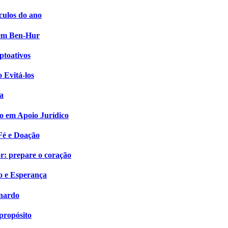
culos do ano
i em Ben-Hur
ptoativos
 Evitá-los
a
o em Apoio Jurídico
Fé e Doação
: prepare o coração
o e Esperança
onardo
propósito