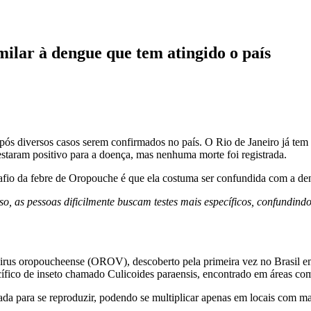
ilar à dengue que tem atingido o país
pós diversos casos serem confirmados no país. O Rio de Janeiro já te
 testaram positivo para a doença, mas nenhuma morte foi registrada.
safio da febre de Oropouche é que ela costuma ser confundida com a de
o, as pessoas dificilmente buscam testes mais específicos, confundind
rus oropoucheense (OROV), descoberto pela primeira vez no Brasil em
ífico de inseto chamado Culicoides paraensis, encontrado em áreas com 
da para se reproduzir, podendo se multiplicar apenas em locais com maté