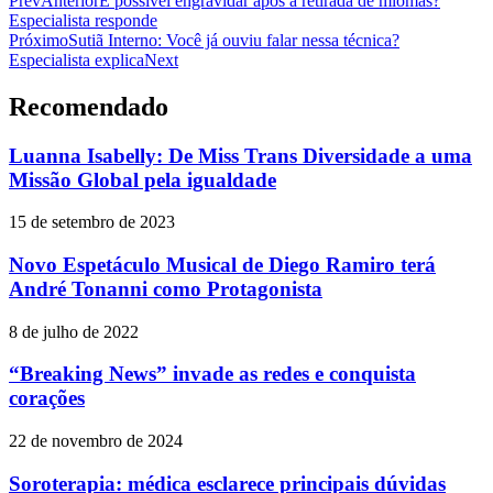
Prev
Anterior
É possível engravidar após a retirada de miomas?
Especialista responde
Próximo
Sutiã Interno: Você já ouviu falar nessa técnica?
Especialista explica
Next
Recomendado
Luanna Isabelly: De Miss Trans Diversidade a uma
Missão Global pela igualdade
15 de setembro de 2023
Novo Espetáculo Musical de Diego Ramiro terá
André Tonanni como Protagonista
8 de julho de 2022
“Breaking News” invade as redes e conquista
corações
22 de novembro de 2024
Soroterapia: médica esclarece principais dúvidas