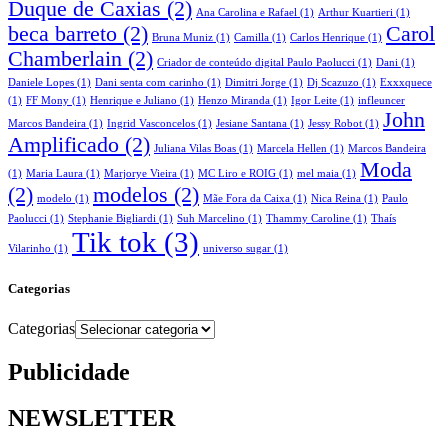
Duque de Caxias
(2)
Ana Carolina e Rafael
(1)
Arthur Kuartieri
(1)
beca barreto
(2)
Carol
Bruna Muniz
(1)
Camilla
(1)
Carlos Henrique
(1)
Chamberlain
(2)
Criador de conteúdo digital Paulo Paolucci
(1)
Dani
(1)
Daniele Lopes
(1)
Dani senta com carinho
(1)
Dimitri Jorge
(1)
Dj Scazuzo
(1)
Exxxquece
(1)
FF Mony
(1)
Henrique e Juliano
(1)
Henzo Miranda
(1)
Igor Leite
(1)
infleuncer
John
Marcos Bandeira
(1)
Ingrid Vasconcelos
(1)
Jesiane Santana
(1)
Jessy Robot
(1)
Amplificado
(2)
Juliana Vilas Boas
(1)
Marcela Hellen
(1)
Marcos Bandeira
Moda
(1)
Maria Laura
(1)
Marjorye Vieira
(1)
MC Liro e ROIG
(1)
mel maia
(1)
(2)
modelos
(2)
modelo
(1)
Mãe Fora da Caixa
(1)
Nica Reina
(1)
Paulo
Paolucci
(1)
Stephanie Bigliardi
(1)
Suh Marcelino
(1)
Thammy Caroline
(1)
Thaís
Tik tok
(3)
Vilarinho
(1)
universo sugar
(1)
Categorias
Categorias
Publicidade
NEWSLETTER