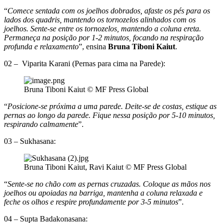
“
Comece sentada com os joelhos dobrados, afaste os pés para os
lados dos quadris, mantendo os tornozelos alinhados com os
joelhos. Sente-se entre os tornozelos, mantendo a coluna ereta.
Permaneça na posição por 1-2 minutos, focando na respiração
profunda e relaxamento
”, ensina
Bruna Tiboni Kaiut
.
02 – Viparita Karani (Pernas para cima na Parede):
Bruna Tiboni Kaiut © MF Press Global
“
Posicione-se próxima a uma parede. Deite-se de costas, estique as
pernas ao longo da parede. Fique nessa posição por 5-10 minutos,
respirando calmamente
”.
03 – Sukhasana:
Bruna Tiboni Kaiut, Ravi Kaiut © MF Press Global
“
Sente-se no chão com as pernas cruzadas. Coloque as mãos nos
joelhos ou apoiadas na barriga, mantenha a coluna relaxada e
feche os olhos e respire profundamente por 3-5 minutos
”.
04 – Supta Badakonasana: