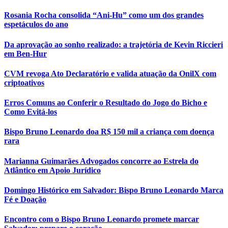
Rosania Rocha consolida “Ani-Hu” como um dos grandes
espetáculos do ano
Da aprovação ao sonho realizado: a trajetória de Kevin Riccieri
em Ben-Hur
CVM revoga Ato Declaratório e valida atuação da OnilX com
criptoativos
Erros Comuns ao Conferir o Resultado do Jogo do Bicho e
Como Evitá-los
Bispo Bruno Leonardo doa R$ 150 mil a criança com doença
rara
Marianna Guimarães Advogados concorre ao Estrela do
Atlântico em Apoio Jurídico
Domingo Histórico em Salvador: Bispo Bruno Leonardo Marca
Fé e Doação
Encontro com o Bispo Bruno Leonardo promete marcar