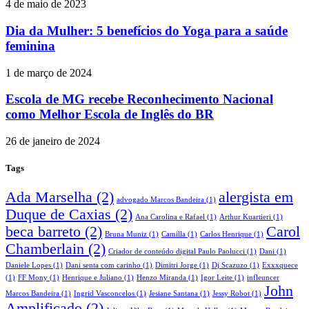
4 de maio de 2023
Dia da Mulher: 5 benefícios do Yoga para a saúde
feminina
1 de março de 2024
Escola de MG recebe Reconhecimento Nacional
como Melhor Escola de Inglês do BR
26 de janeiro de 2024
Tags
Ada Marselha
(2)
alergista em
advogado Marcos Bandeira
(1)
Duque de Caxias
(2)
Ana Carolina e Rafael
(1)
Arthur Kuartieri
(1)
beca barreto
(2)
Carol
Bruna Muniz
(1)
Camilla
(1)
Carlos Henrique
(1)
Chamberlain
(2)
Criador de conteúdo digital Paulo Paolucci
(1)
Dani
(1)
Daniele Lopes
(1)
Dani senta com carinho
(1)
Dimitri Jorge
(1)
Dj Scazuzo
(1)
Exxxquece
(1)
FF Mony
(1)
Henrique e Juliano
(1)
Henzo Miranda
(1)
Igor Leite
(1)
infleuncer
John
Marcos Bandeira
(1)
Ingrid Vasconcelos
(1)
Jesiane Santana
(1)
Jessy Robot
(1)
Amplificado
(2)