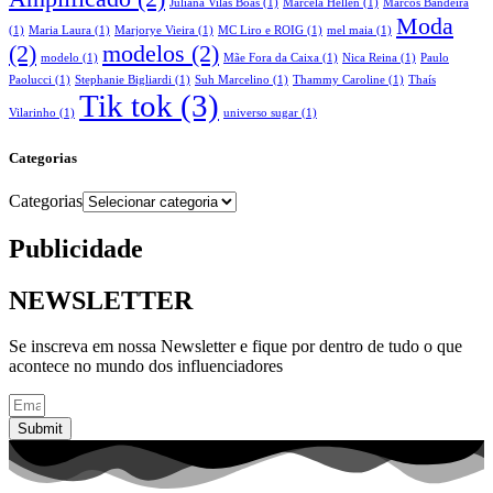
Juliana Vilas Boas
(1)
Marcela Hellen
(1)
Marcos Bandeira
Moda
(1)
Maria Laura
(1)
Marjorye Vieira
(1)
MC Liro e ROIG
(1)
mel maia
(1)
(2)
modelos
(2)
modelo
(1)
Mãe Fora da Caixa
(1)
Nica Reina
(1)
Paulo
Paolucci
(1)
Stephanie Bigliardi
(1)
Suh Marcelino
(1)
Thammy Caroline
(1)
Thaís
Tik tok
(3)
Vilarinho
(1)
universo sugar
(1)
Categorias
Categorias
Publicidade
NEWSLETTER
Se inscreva em nossa Newsletter e fique por dentro de tudo o que
acontece no mundo dos influenciadores
Submit