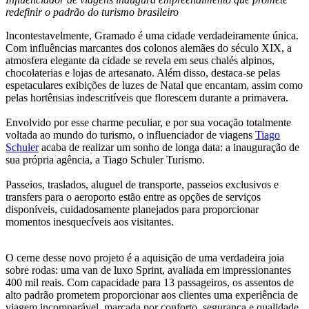
redefinir o padrão do turismo brasileiro
Incontestavelmente, Gramado é uma cidade verdadeiramente única.
Com influências marcantes dos colonos alemães do século XIX, a
atmosfera elegante da cidade se revela em seus chalés alpinos,
chocolaterias e lojas de artesanato. Além disso, destaca-se pelas
espetaculares exibições de luzes de Natal que encantam, assim como
pelas hortênsias indescritíveis que florescem durante a primavera.
Envolvido por esse charme peculiar, e por sua vocação totalmente
voltada ao mundo do turismo, o influenciador de viagens
Tiago
Schuler
acaba de realizar um sonho de longa data: a inauguração de
sua própria agência, a Tiago Schuler Turismo.
Passeios, traslados, aluguel de transporte, passeios exclusivos e
transfers para o aeroporto estão entre as opções de serviços
disponíveis, cuidadosamente planejados para proporcionar
momentos inesquecíveis aos visitantes.
O cerne desse novo projeto é a aquisição de uma verdadeira joia
sobre rodas: uma van de luxo Sprint, avaliada em impressionantes
400 mil reais. Com capacidade para 13 passageiros, os assentos de
alto padrão prometem proporcionar aos clientes uma experiência de
viagem incomparável, marcada por conforto, segurança e qualidade.