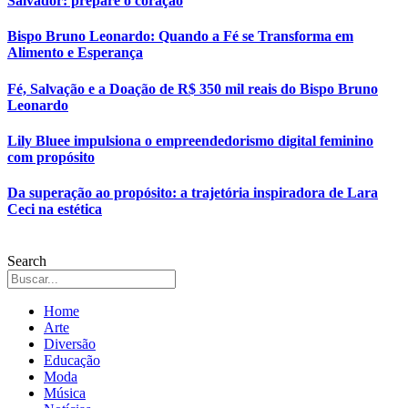
Salvador: prepare o coração
Bispo Bruno Leonardo: Quando a Fé se Transforma em
Alimento e Esperança
Fé, Salvação e a Doação de R$ 350 mil reais do Bispo Bruno
Leonardo
Lily Bluee impulsiona o empreendedorismo digital feminino
com propósito
Da superação ao propósito: a trajetória inspiradora de Lara
Ceci na estética
Search
Home
Arte
Diversão
Educação
Moda
Música