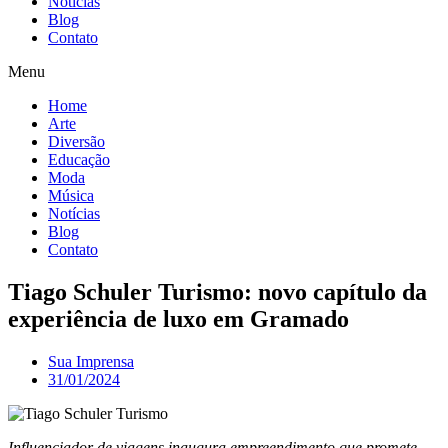
Notícias
Blog
Contato
Menu
Home
Arte
Diversão
Educação
Moda
Música
Notícias
Blog
Contato
Tiago Schuler Turismo: novo capítulo da
experiência de luxo em Gramado
Sua Imprensa
31/01/2024
Influenciador de viagens inaugura empreendimento que promete