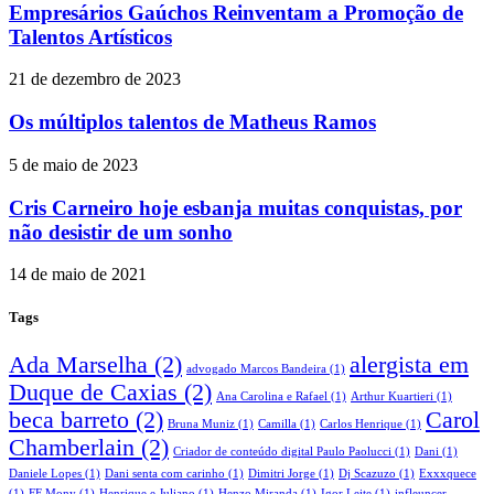
Empresários Gaúchos Reinventam a Promoção de
Talentos Artísticos
21 de dezembro de 2023
Os múltiplos talentos de Matheus Ramos
5 de maio de 2023
Cris Carneiro hoje esbanja muitas conquistas, por
não desistir de um sonho
14 de maio de 2021
Tags
Ada Marselha
(2)
alergista em
advogado Marcos Bandeira
(1)
Duque de Caxias
(2)
Ana Carolina e Rafael
(1)
Arthur Kuartieri
(1)
beca barreto
(2)
Carol
Bruna Muniz
(1)
Camilla
(1)
Carlos Henrique
(1)
Chamberlain
(2)
Criador de conteúdo digital Paulo Paolucci
(1)
Dani
(1)
Daniele Lopes
(1)
Dani senta com carinho
(1)
Dimitri Jorge
(1)
Dj Scazuzo
(1)
Exxxquece
(1)
FF Mony
(1)
Henrique e Juliano
(1)
Henzo Miranda
(1)
Igor Leite
(1)
infleuncer