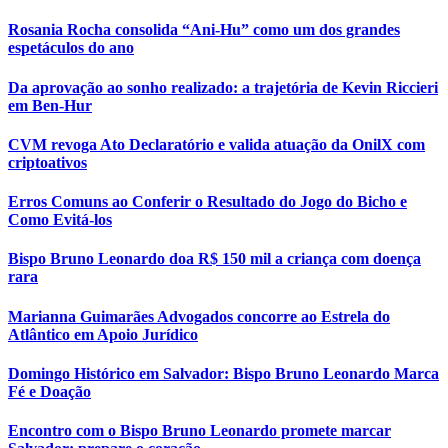
Rosania Rocha consolida “Ani-Hu” como um dos grandes
espetáculos do ano
Da aprovação ao sonho realizado: a trajetória de Kevin Riccieri
em Ben-Hur
CVM revoga Ato Declaratório e valida atuação da OnilX com
criptoativos
Erros Comuns ao Conferir o Resultado do Jogo do Bicho e
Como Evitá-los
Bispo Bruno Leonardo doa R$ 150 mil a criança com doença
rara
Marianna Guimarães Advogados concorre ao Estrela do
Atlântico em Apoio Jurídico
Domingo Histórico em Salvador: Bispo Bruno Leonardo Marca
Fé e Doação
Encontro com o Bispo Bruno Leonardo promete marcar