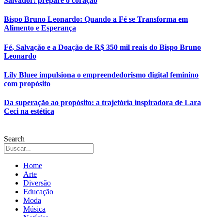
Salvador: prepare o coração
Bispo Bruno Leonardo: Quando a Fé se Transforma em
Alimento e Esperança
Fé, Salvação e a Doação de R$ 350 mil reais do Bispo Bruno
Leonardo
Lily Bluee impulsiona o empreendedorismo digital feminino
com propósito
Da superação ao propósito: a trajetória inspiradora de Lara
Ceci na estética
Search
Home
Arte
Diversão
Educação
Moda
Música