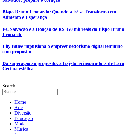
Salvador: prepare o coração
Bispo Bruno Leonardo: Quando a Fé se Transforma em
Alimento e Esperança
Fé, Salvação e a Doação de R$ 350 mil reais do Bispo Bruno
Leonardo
Lily Bluee impulsiona o empreendedorismo digital feminino
com propósito
Da superação ao propósito: a trajetória inspiradora de Lara
Ceci na estética
Search
Home
Arte
Diversão
Educação
Moda
Música