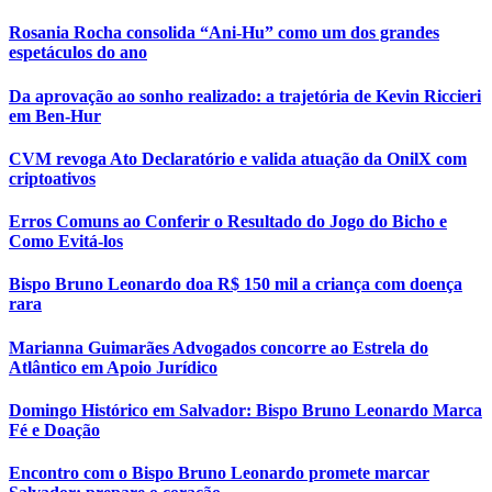
Rosania Rocha consolida “Ani-Hu” como um dos grandes
espetáculos do ano
Da aprovação ao sonho realizado: a trajetória de Kevin Riccieri
em Ben-Hur
CVM revoga Ato Declaratório e valida atuação da OnilX com
criptoativos
Erros Comuns ao Conferir o Resultado do Jogo do Bicho e
Como Evitá-los
Bispo Bruno Leonardo doa R$ 150 mil a criança com doença
rara
Marianna Guimarães Advogados concorre ao Estrela do
Atlântico em Apoio Jurídico
Domingo Histórico em Salvador: Bispo Bruno Leonardo Marca
Fé e Doação
Encontro com o Bispo Bruno Leonardo promete marcar