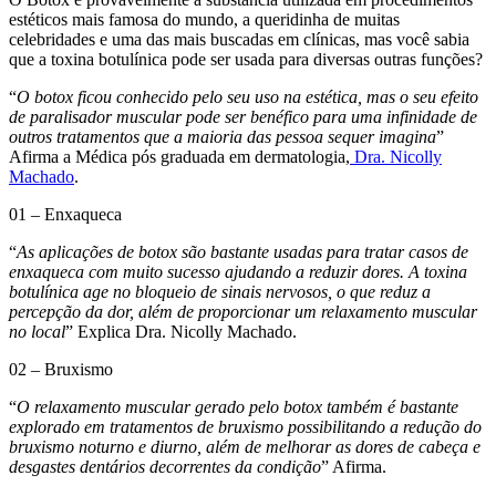
estéticos mais famosa do mundo, a queridinha de muitas
celebridades e uma das mais buscadas em clínicas, mas você sabia
que a toxina botulínica pode ser usada para diversas outras funções?
“
O botox ficou conhecido pelo seu uso na estética, mas o seu efeito
de paralisador muscular pode ser benéfico para uma infinidade de
outros tratamentos que a maioria das pessoa sequer imagina
”
Afirma a Médica pós graduada em dermatologia,
Dra. Nicolly
Machado
.
01 – Enxaqueca
“
As aplicações de botox são bastante usadas para tratar casos de
enxaqueca com muito sucesso ajudando a reduzir dores. A toxina
botulínica age no bloqueio de sinais nervosos, o que reduz a
percepção da dor, além de proporcionar um relaxamento muscular
no local
” Explica Dra. Nicolly Machado.
02 – Bruxismo
“
O relaxamento muscular gerado pelo botox também é bastante
explorado em tratamentos de bruxismo possibilitando a redução do
bruxismo noturno e diurno, além de melhorar as dores de cabeça e
desgastes dentários decorrentes da condição
” Afirma.