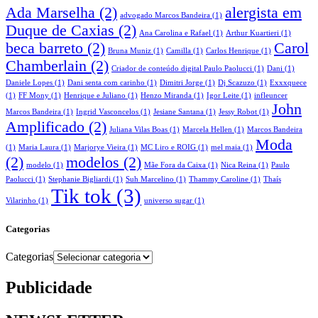
Ada Marselha
(2)
alergista em
advogado Marcos Bandeira
(1)
Duque de Caxias
(2)
Ana Carolina e Rafael
(1)
Arthur Kuartieri
(1)
beca barreto
(2)
Carol
Bruna Muniz
(1)
Camilla
(1)
Carlos Henrique
(1)
Chamberlain
(2)
Criador de conteúdo digital Paulo Paolucci
(1)
Dani
(1)
Daniele Lopes
(1)
Dani senta com carinho
(1)
Dimitri Jorge
(1)
Dj Scazuzo
(1)
Exxxquece
(1)
FF Mony
(1)
Henrique e Juliano
(1)
Henzo Miranda
(1)
Igor Leite
(1)
infleuncer
John
Marcos Bandeira
(1)
Ingrid Vasconcelos
(1)
Jesiane Santana
(1)
Jessy Robot
(1)
Amplificado
(2)
Juliana Vilas Boas
(1)
Marcela Hellen
(1)
Marcos Bandeira
Moda
(1)
Maria Laura
(1)
Marjorye Vieira
(1)
MC Liro e ROIG
(1)
mel maia
(1)
(2)
modelos
(2)
modelo
(1)
Mãe Fora da Caixa
(1)
Nica Reina
(1)
Paulo
Paolucci
(1)
Stephanie Bigliardi
(1)
Suh Marcelino
(1)
Thammy Caroline
(1)
Thaís
Tik tok
(3)
Vilarinho
(1)
universo sugar
(1)
Categorias
Categorias
Publicidade