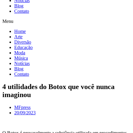
Notícias
Blog
Contato
Menu
Home
Arte
Diversão
Educação
Moda
Música
Notícias
Blog
Contato
4 utilidades do Botox que você nunca
imaginou
MFpress
20/09/2023
O Botox é provavelmente a substância utilizada em procedimentos