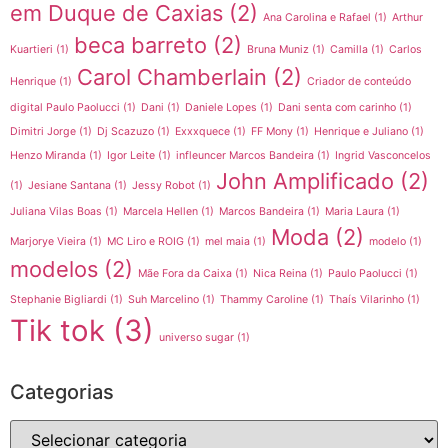
em Duque de Caxias
(2)
Ana Carolina e Rafael
(1)
Arthur
beca barreto
(2)
Kuartieri
(1)
Bruna Muniz
(1)
Camilla
(1)
Carlos
Carol Chamberlain
(2)
Henrique
(1)
Criador de conteúdo
digital Paulo Paolucci
(1)
Dani
(1)
Daniele Lopes
(1)
Dani senta com carinho
(1)
Dimitri Jorge
(1)
Dj Scazuzo
(1)
Exxxquece
(1)
FF Mony
(1)
Henrique e Juliano
(1)
Henzo Miranda
(1)
Igor Leite
(1)
infleuncer Marcos Bandeira
(1)
Ingrid Vasconcelos
John Amplificado
(2)
(1)
Jesiane Santana
(1)
Jessy Robot
(1)
Juliana Vilas Boas
(1)
Marcela Hellen
(1)
Marcos Bandeira
(1)
Maria Laura
(1)
Moda
(2)
Marjorye Vieira
(1)
MC Liro e ROIG
(1)
mel maia
(1)
modelo
(1)
modelos
(2)
Mãe Fora da Caixa
(1)
Nica Reina
(1)
Paulo Paolucci
(1)
Stephanie Bigliardi
(1)
Suh Marcelino
(1)
Thammy Caroline
(1)
Thaís Vilarinho
(1)
Tik tok
(3)
universo sugar
(1)
Categorias