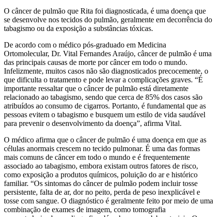
O câncer de pulmão que Rita foi diagnosticada, é uma doença que
se desenvolve nos tecidos do pulmão, geralmente em decorrência do
tabagismo ou da exposição a substâncias tóxicas.
De acordo com o médico pós-graduado em Medicina
Ortomolecular, Dr. Vital Fernandes Araújo, câncer de pulmão é uma
das principais causas de morte por câncer em todo o mundo.
Infelizmente, muitos casos não são diagnosticados precocemente, o
que dificulta o tratamento e pode levar a complicações graves. “É
importante ressaltar que o câncer de pulmão está diretamente
relacionado ao tabagismo, sendo que cerca de 85% dos casos são
atribuídos ao consumo de cigarros. Portanto, é fundamental que as
pessoas evitem o tabagismo e busquem um estilo de vida saudável
para prevenir o desenvolvimento da doença”, afirma Vital.
O médico afirma que o câncer de pulmão é uma doença em que as
células anormais crescem no tecido pulmonar. É uma das formas
mais comuns de câncer em todo o mundo e é frequentemente
associado ao tabagismo, embora existam outros fatores de risco,
como exposição a produtos químicos, poluição do ar e histórico
familiar. “Os sintomas do câncer de pulmão podem incluir tosse
persistente, falta de ar, dor no peito, perda de peso inexplicável e
tosse com sangue. O diagnóstico é geralmente feito por meio de uma
combinação de exames de imagem, como tomografia