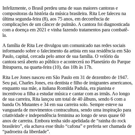
Infelizmente, o Brasil perdeu uma de suas maiores cantoras e
compositoras da história da música brasileira. Rita Lee faleceu na
última segunda-feira (8), aos 75 anos, em decorrência de
complicações de um câncer de pulmão. A cantora foi diagnosticada
com a doença em 2021 e vinha fazendo tratamentos para combatê-
la.
A família de Rita Lee divulgou um comunicado nas redes sociais
informando sobre o falecimento da artista em sua residência em São
Paulo, capital, cercada pelo amor de sua família. O velório da
cantora será aberto ao público e acontecerá no Planetário do Parque
Ibirapuera, na quarta-feira (10), das 10h às 17h.
Rita Lee Jones nasceu em São Paulo em 31 de dezembro de 1947.
Seu pai, Charles Jones, era dentista e filho de imigrantes americanos,
enquanto sua mãe, a italiana Romilda Padula, era pianista e
incentivou a filha a estudar música e cantar com as irmãs. Ao longo
de sua carreira, Rita lançou um total de 40 álbuns, sendo 6 com a
banda Os Mutantes e 34 em sua carreira solo. Sempre esteve na
vanguarda de movimentos contracultura, sendo uma inspiração para
criatividade e independência feminina ao longo de seus quase 60
anos de carreira. Embora tenha sido apelidada de “rainha do rock
brasileiro”, ela achava esse título “cafona” e preferia ser chamada de
“padroeira da liberdade”.