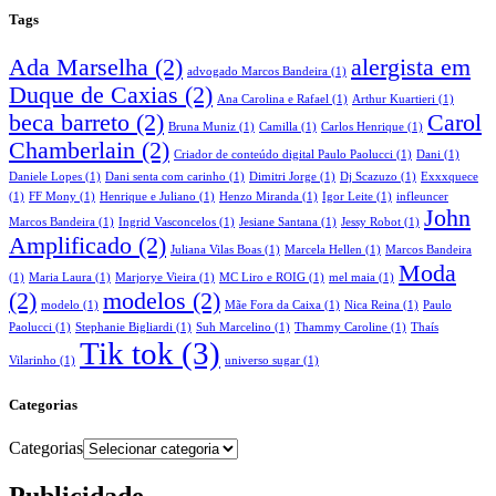
Tags
Ada Marselha
(2)
alergista em
advogado Marcos Bandeira
(1)
Duque de Caxias
(2)
Ana Carolina e Rafael
(1)
Arthur Kuartieri
(1)
beca barreto
(2)
Carol
Bruna Muniz
(1)
Camilla
(1)
Carlos Henrique
(1)
Chamberlain
(2)
Criador de conteúdo digital Paulo Paolucci
(1)
Dani
(1)
Daniele Lopes
(1)
Dani senta com carinho
(1)
Dimitri Jorge
(1)
Dj Scazuzo
(1)
Exxxquece
(1)
FF Mony
(1)
Henrique e Juliano
(1)
Henzo Miranda
(1)
Igor Leite
(1)
infleuncer
John
Marcos Bandeira
(1)
Ingrid Vasconcelos
(1)
Jesiane Santana
(1)
Jessy Robot
(1)
Amplificado
(2)
Juliana Vilas Boas
(1)
Marcela Hellen
(1)
Marcos Bandeira
Moda
(1)
Maria Laura
(1)
Marjorye Vieira
(1)
MC Liro e ROIG
(1)
mel maia
(1)
(2)
modelos
(2)
modelo
(1)
Mãe Fora da Caixa
(1)
Nica Reina
(1)
Paulo
Paolucci
(1)
Stephanie Bigliardi
(1)
Suh Marcelino
(1)
Thammy Caroline
(1)
Thaís
Tik tok
(3)
Vilarinho
(1)
universo sugar
(1)
Categorias
Categorias
Publicidade