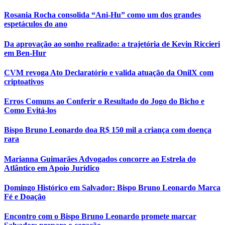
Rosania Rocha consolida “Ani-Hu” como um dos grandes
espetáculos do ano
Da aprovação ao sonho realizado: a trajetória de Kevin Riccieri
em Ben-Hur
CVM revoga Ato Declaratório e valida atuação da OnilX com
criptoativos
Erros Comuns ao Conferir o Resultado do Jogo do Bicho e
Como Evitá-los
Bispo Bruno Leonardo doa R$ 150 mil a criança com doença
rara
Marianna Guimarães Advogados concorre ao Estrela do
Atlântico em Apoio Jurídico
Domingo Histórico em Salvador: Bispo Bruno Leonardo Marca
Fé e Doação
Encontro com o Bispo Bruno Leonardo promete marcar