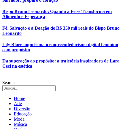
Salvador: prepare o coração
Bispo Bruno Leonardo: Quando a Fé se Transforma em
Alimento e Esperança
Fé, Salvação e a Doação de R$ 350 mil reais do Bispo Bruno
Leonardo
Lily Bluee impulsiona o empreendedorismo digital feminino
com propósito
Da superação ao propósito: a trajetória inspiradora de Lara
Ceci na estética
Search
Home
Arte
Diversão
Educação
Moda
Música