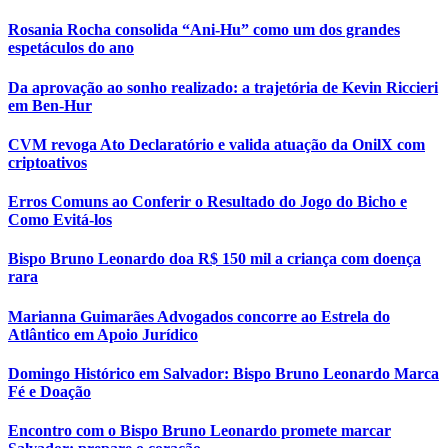
Rosania Rocha consolida “Ani-Hu” como um dos grandes
espetáculos do ano
Da aprovação ao sonho realizado: a trajetória de Kevin Riccieri
em Ben-Hur
CVM revoga Ato Declaratório e valida atuação da OnilX com
criptoativos
Erros Comuns ao Conferir o Resultado do Jogo do Bicho e
Como Evitá-los
Bispo Bruno Leonardo doa R$ 150 mil a criança com doença
rara
Marianna Guimarães Advogados concorre ao Estrela do
Atlântico em Apoio Jurídico
Domingo Histórico em Salvador: Bispo Bruno Leonardo Marca
Fé e Doação
Encontro com o Bispo Bruno Leonardo promete marcar