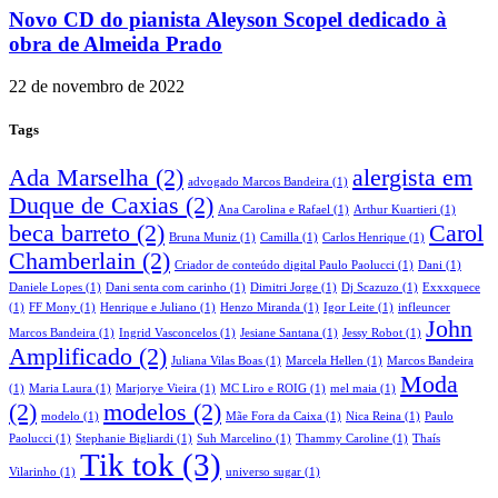
Novo CD do pianista Aleyson Scopel dedicado à
obra de Almeida Prado
22 de novembro de 2022
Tags
Ada Marselha
(2)
alergista em
advogado Marcos Bandeira
(1)
Duque de Caxias
(2)
Ana Carolina e Rafael
(1)
Arthur Kuartieri
(1)
beca barreto
(2)
Carol
Bruna Muniz
(1)
Camilla
(1)
Carlos Henrique
(1)
Chamberlain
(2)
Criador de conteúdo digital Paulo Paolucci
(1)
Dani
(1)
Daniele Lopes
(1)
Dani senta com carinho
(1)
Dimitri Jorge
(1)
Dj Scazuzo
(1)
Exxxquece
(1)
FF Mony
(1)
Henrique e Juliano
(1)
Henzo Miranda
(1)
Igor Leite
(1)
infleuncer
John
Marcos Bandeira
(1)
Ingrid Vasconcelos
(1)
Jesiane Santana
(1)
Jessy Robot
(1)
Amplificado
(2)
Juliana Vilas Boas
(1)
Marcela Hellen
(1)
Marcos Bandeira
Moda
(1)
Maria Laura
(1)
Marjorye Vieira
(1)
MC Liro e ROIG
(1)
mel maia
(1)
(2)
modelos
(2)
modelo
(1)
Mãe Fora da Caixa
(1)
Nica Reina
(1)
Paulo
Paolucci
(1)
Stephanie Bigliardi
(1)
Suh Marcelino
(1)
Thammy Caroline
(1)
Thaís
Tik tok
(3)
Vilarinho
(1)
universo sugar
(1)