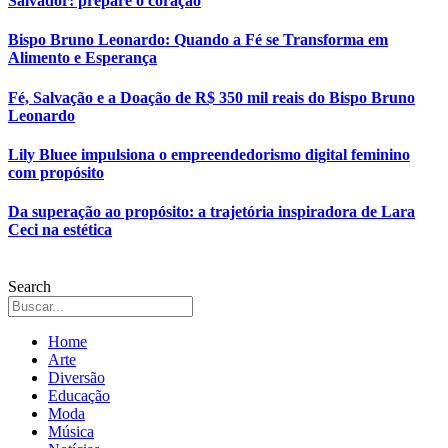
Salvador: prepare o coração
Bispo Bruno Leonardo: Quando a Fé se Transforma em
Alimento e Esperança
Fé, Salvação e a Doação de R$ 350 mil reais do Bispo Bruno
Leonardo
Lily Bluee impulsiona o empreendedorismo digital feminino
com propósito
Da superação ao propósito: a trajetória inspiradora de Lara
Ceci na estética
Search
Home
Arte
Diversão
Educação
Moda
Música