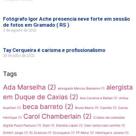
Fotógrafo Igor Ache presencia neve forte em sessão
de fotos em Gramado ( RS )
3 de agosto de 2021
Tay Cerqueira é carisma e profissionalismo
26 de julho de 2021
Tags
Ada Marselha
(2)
alergista
advogado Marcos Bandeira
(1)
em Duque de Caxias
(2)
Ana Carolina e Rafael
(1)
Arthur
beca barreto
(2)
Kuartieri
(1)
Bruna Muniz
(1)
Camilla
(1)
Carlos
Carol Chamberlain
(2)
Henrique
(1)
Criador de conteúdo
digital Paulo Paolucci
(1)
Dani
(1)
Daniele Lopes
(1)
Dani senta com carinho
(1)
Dimitri Jorge
(1)
Dj Scazuzo
(1)
Exxxquece
(1)
FF Mony
(1)
Henrique e Juliano
(1)