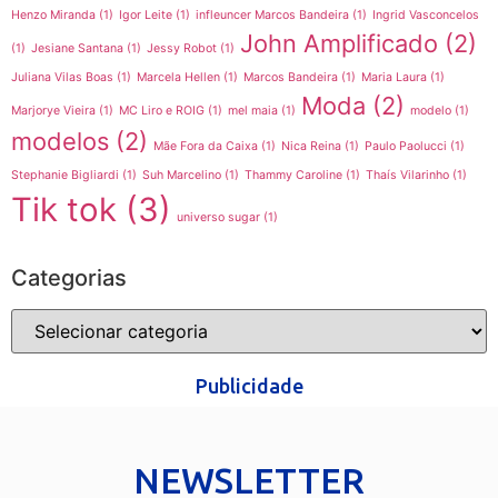
Henzo Miranda
(1)
Igor Leite
(1)
infleuncer Marcos Bandeira
(1)
Ingrid Vasconcelos
John Amplificado
(2)
(1)
Jesiane Santana
(1)
Jessy Robot
(1)
Juliana Vilas Boas
(1)
Marcela Hellen
(1)
Marcos Bandeira
(1)
Maria Laura
(1)
Moda
(2)
Marjorye Vieira
(1)
MC Liro e ROIG
(1)
mel maia
(1)
modelo
(1)
modelos
(2)
Mãe Fora da Caixa
(1)
Nica Reina
(1)
Paulo Paolucci
(1)
Stephanie Bigliardi
(1)
Suh Marcelino
(1)
Thammy Caroline
(1)
Thaís Vilarinho
(1)
Tik tok
(3)
universo sugar
(1)
Categorias
Publicidade
NEWSLETTER