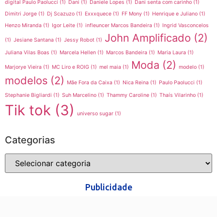
digital Paulo Paolucci
(1)
Dani
(1)
Daniele Lopes
(1)
Dani senta com carinho
(1)
Dimitri Jorge
(1)
Dj Scazuzo
(1)
Exxxquece
(1)
FF Mony
(1)
Henrique e Juliano
(1)
Henzo Miranda
(1)
Igor Leite
(1)
infleuncer Marcos Bandeira
(1)
Ingrid Vasconcelos
John Amplificado
(2)
(1)
Jesiane Santana
(1)
Jessy Robot
(1)
Juliana Vilas Boas
(1)
Marcela Hellen
(1)
Marcos Bandeira
(1)
Maria Laura
(1)
Moda
(2)
Marjorye Vieira
(1)
MC Liro e ROIG
(1)
mel maia
(1)
modelo
(1)
modelos
(2)
Mãe Fora da Caixa
(1)
Nica Reina
(1)
Paulo Paolucci
(1)
Stephanie Bigliardi
(1)
Suh Marcelino
(1)
Thammy Caroline
(1)
Thaís Vilarinho
(1)
Tik tok
(3)
universo sugar
(1)
Categorias
Publicidade