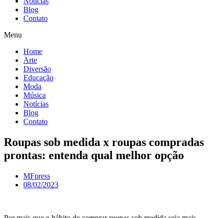
Notícias
Blog
Contato
Menu
Home
Arte
Diversão
Educação
Moda
Música
Notícias
Blog
Contato
Roupas sob medida x roupas compradas
prontas: entenda qual melhor opção
MFpress
08/02/2023
Por mais que o hábito de comprar roupas sob medida seja mais