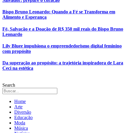
Salvador: prepare o coração
Bispo Bruno Leonardo: Quando a Fé se Transforma em
Alimento e Esperança
Fé, Salvação e a Doação de R$ 350 mil reais do Bispo Bruno
Leonardo
Lily Bluee impulsiona o empreendedorismo digital feminino
com propósito
Da superação ao propósito: a trajetória inspiradora de Lara
Ceci na estética
Search
Home
Arte
Diversão
Educação
Moda
Música