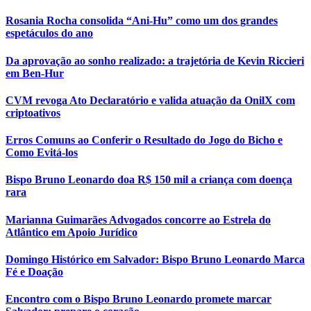
Rosania Rocha consolida “Ani-Hu” como um dos grandes
espetáculos do ano
Da aprovação ao sonho realizado: a trajetória de Kevin Riccieri
em Ben-Hur
CVM revoga Ato Declaratório e valida atuação da OnilX com
criptoativos
Erros Comuns ao Conferir o Resultado do Jogo do Bicho e
Como Evitá-los
Bispo Bruno Leonardo doa R$ 150 mil a criança com doença
rara
Marianna Guimarães Advogados concorre ao Estrela do
Atlântico em Apoio Jurídico
Domingo Histórico em Salvador: Bispo Bruno Leonardo Marca
Fé e Doação
Encontro com o Bispo Bruno Leonardo promete marcar