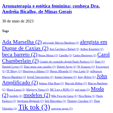
Aromaterapia e estética feminina: conheça Dra.
Andréia Bicalho, de Minas Gerais
30 de maio de 2023
Tags
Ada Marselha
(2)
alergista em
advogado Marcos Bandeira
(1)
Duque de Caxias
(2)
Ana Carolina e Rafael
(1)
Arthur Kuartieri
(1)
beca barreto
(2)
Carol
Bruna Muniz
(1)
Camilla
(1)
Carlos Henrique
(1)
Chamberlain
(2)
Criador de conteúdo digital Paulo Paolucci
(1)
Dani
(1)
Daniele Lopes
(1)
Dani senta com carinho
(1)
Dimitri Jorge
(1)
Dj Scazuzo
(1)
Exxxquece
(1)
FF Mony
(1)
Henrique e Juliano
(1)
Henzo Miranda
(1)
Igor Leite
(1)
infleuncer
John
Marcos Bandeira
(1)
Ingrid Vasconcelos
(1)
Jesiane Santana
(1)
Jessy Robot
(1)
Amplificado
(2)
Juliana Vilas Boas
(1)
Marcela Hellen
(1)
Marcos Bandeira
Moda
(1)
Maria Laura
(1)
Marjorye Vieira
(1)
MC Liro e ROIG
(1)
mel maia
(1)
(2)
modelos
(2)
modelo
(1)
Mãe Fora da Caixa
(1)
Nica Reina
(1)
Paulo
Paolucci
(1)
Stephanie Bigliardi
(1)
Suh Marcelino
(1)
Thammy Caroline
(1)
Thaís
Tik tok
(3)
Vilarinho
(1)
universo sugar
(1)