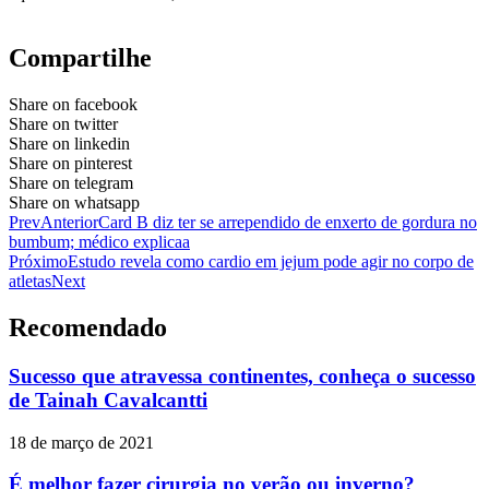
Compartilhe
Share on facebook
Share on twitter
Share on linkedin
Share on pinterest
Share on telegram
Share on whatsapp
Prev
Anterior
Card B diz ter se arrependido de enxerto de gordura no
bumbum; médico explicaa
Próximo
Estudo revela como cardio em jejum pode agir no corpo de
atletas
Next
Recomendado
Sucesso que atravessa continentes, conheça o sucesso
de Tainah Cavalcantti
18 de março de 2021
É melhor fazer cirurgia no verão ou inverno?