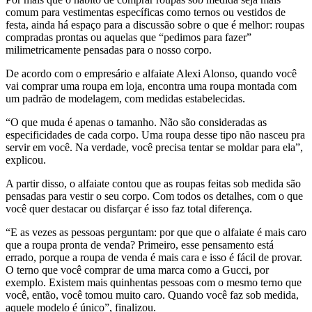
comum para vestimentas específicas como ternos ou vestidos de
festa, ainda há espaço para a discussão sobre o que é melhor: roupas
compradas prontas ou aquelas que “pedimos para fazer”
milimetricamente pensadas para o nosso corpo.
De acordo com o empresário e alfaiate Alexi Alonso, quando você
vai comprar uma roupa em loja, encontra uma roupa montada com
um padrão de modelagem, com medidas estabelecidas.
“O que muda é apenas o tamanho. Não são consideradas as
especificidades de cada corpo. Uma roupa desse tipo não nasceu pra
servir em você. Na verdade, você precisa tentar se moldar para ela”,
explicou.
A partir disso, o alfaiate contou que as roupas feitas sob medida são
pensadas para vestir o seu corpo. Com todos os detalhes, com o que
você quer destacar ou disfarçar é isso faz total diferença.
“E as vezes as pessoas perguntam: por que que o alfaiate é mais caro
que a roupa pronta de venda? Primeiro, esse pensamento está
errado, porque a roupa de venda é mais cara e isso é fácil de provar.
O terno que você comprar de uma marca como a Gucci, por
exemplo. Existem mais quinhentas pessoas com o mesmo terno que
você, então, você tomou muito caro. Quando você faz sob medida,
aquele modelo é único”, finalizou.