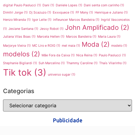
digital Paulo Paolucci
(1)
Dani
(1)
Daniele Lopes
(1)
Dani senta com carinho
(1)
Dimitri Jorge
(1)
Dj Scazuzo
(1)
Exxxquece
(1)
FF Mony
(1)
Henrique e Juliano
(1)
Henzo Miranda
(1)
Igor Leite
(1)
infleuncer Marcos Bandeira
(1)
Ingrid Vasconcelos
John Amplificado
(2)
(1)
Jesiane Santana
(1)
Jessy Robot
(1)
Juliana Vilas Boas
(1)
Marcela Hellen
(1)
Marcos Bandeira
(1)
Maria Laura
(1)
Moda
(2)
Marjorye Vieira
(1)
MC Liro e ROIG
(1)
mel maia
(1)
modelo
(1)
modelos
(2)
Mãe Fora da Caixa
(1)
Nica Reina
(1)
Paulo Paolucci
(1)
Stephanie Bigliardi
(1)
Suh Marcelino
(1)
Thammy Caroline
(1)
Thaís Vilarinho
(1)
Tik tok
(3)
universo sugar
(1)
Categorias
Publicidade