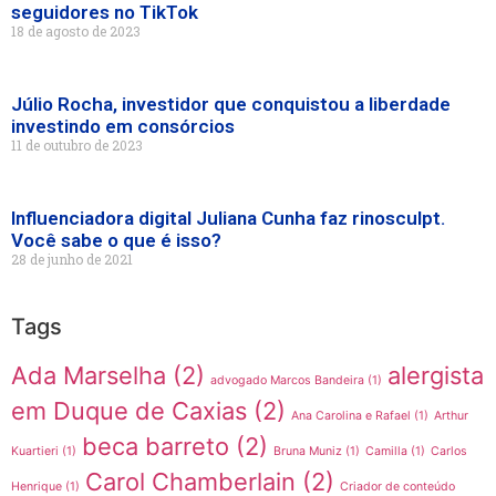
seguidores no TikTok
18 de agosto de 2023
Júlio Rocha, investidor que conquistou a liberdade
investindo em consórcios
11 de outubro de 2023
Influenciadora digital Juliana Cunha faz rinosculpt.
Você sabe o que é isso?
28 de junho de 2021
Tags
Ada Marselha
(2)
alergista
advogado Marcos Bandeira
(1)
em Duque de Caxias
(2)
Ana Carolina e Rafael
(1)
Arthur
beca barreto
(2)
Kuartieri
(1)
Bruna Muniz
(1)
Camilla
(1)
Carlos
Carol Chamberlain
(2)
Henrique
(1)
Criador de conteúdo