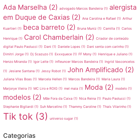
Ada Marselha
(2)
alergista
advogado Marcos Bandeira
(1)
em Duque de Caxias
(2)
Ana Carolina e Rafael
(1)
Arthur
beca barreto
(2)
Kuartieri
(1)
Bruna Muniz
(1)
Camilla
(1)
Carlos
Carol Chamberlain
(2)
Henrique
(1)
Criador de conteúdo
digital Paulo Paolucci
(1)
Dani
(1)
Daniele Lopes
(1)
Dani senta com carinho
(1)
Dimitri Jorge
(1)
Dj Scazuzo
(1)
Exxxquece
(1)
FF Mony
(1)
Henrique e Juliano
(1)
Henzo Miranda
(1)
Igor Leite
(1)
infleuncer Marcos Bandeira
(1)
Ingrid Vasconcelos
John Amplificado
(2)
(1)
Jesiane Santana
(1)
Jessy Robot
(1)
Juliana Vilas Boas
(1)
Marcela Hellen
(1)
Marcos Bandeira
(1)
Maria Laura
(1)
Moda
(2)
Marjorye Vieira
(1)
MC Liro e ROIG
(1)
mel maia
(1)
modelo
(1)
modelos
(2)
Mãe Fora da Caixa
(1)
Nica Reina
(1)
Paulo Paolucci
(1)
Stephanie Bigliardi
(1)
Suh Marcelino
(1)
Thammy Caroline
(1)
Thaís Vilarinho
(1)
Tik tok
(3)
universo sugar
(1)
Categorias