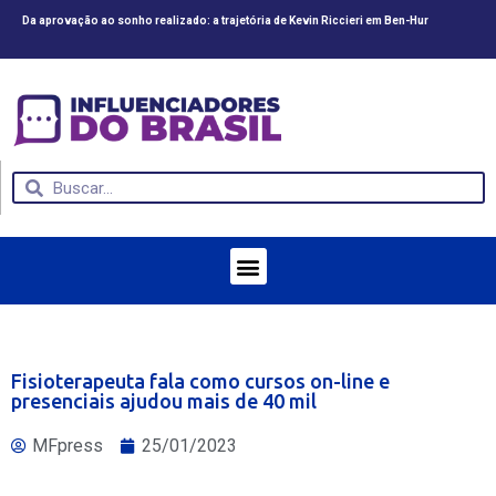
Da aprovação ao sonho realizado: a trajetória de Kevin Riccieri em Ben-Hur
CV
Fisioterapeuta fala como cursos on-line e
presenciais ajudou mais de 40 mil
MFpress
25/01/2023