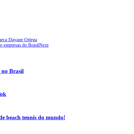
nheça Dayane Ortega
e empresas do Brasil
Next
no Brasil
Tok
de beach tennis do mundo!