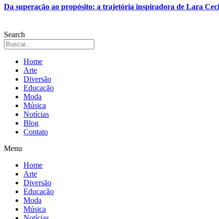
Da superação ao propósito: a trajetória inspiradora de Lara Ceci
Search
Home
Arte
Diversão
Educação
Moda
Música
Notícias
Blog
Contato
Menu
Home
Arte
Diversão
Educação
Moda
Música
Notícias