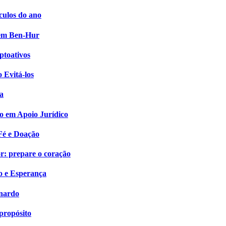
culos do ano
i em Ben-Hur
ptoativos
 Evitá-los
a
o em Apoio Jurídico
Fé e Doação
: prepare o coração
o e Esperança
onardo
propósito