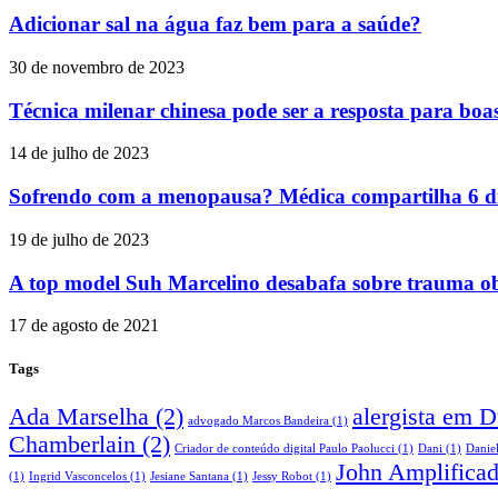
Adicionar sal na água faz bem para a saúde?
30 de novembro de 2023
Técnica milenar chinesa pode ser a resposta para boas
14 de julho de 2023
Sofrendo com a menopausa? Médica compartilha 6 dic
19 de julho de 2023
A top model Suh Marcelino desabafa sobre trauma ob
17 de agosto de 2021
Tags
Ada Marselha
(2)
alergista em 
advogado Marcos Bandeira
(1)
Chamberlain
(2)
Criador de conteúdo digital Paulo Paolucci
(1)
Dani
(1)
Danie
John Amplifica
(1)
Ingrid Vasconcelos
(1)
Jesiane Santana
(1)
Jessy Robot
(1)