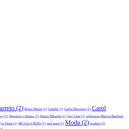
arreto
(2)
Carol
Bruna Muniz
(1)
Camilla
(1)
Carlos Henrique
(1)
ny
(1)
Henrique e Juliano
(1)
Henzo Miranda
(1)
Igor Leite
(1)
infleuncer Marcos Bandeira
Moda
(2)
ye Vieira
(1)
MC Liro e ROIG
(1)
mel maia
(1)
modelo
(1)