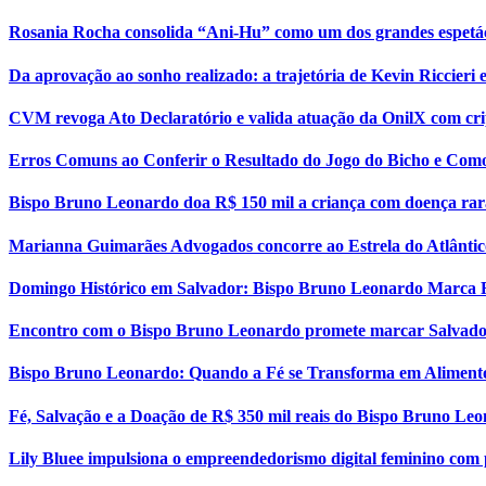
Rosania Rocha consolida “Ani-Hu” como um dos grandes espetá
Da aprovação ao sonho realizado: a trajetória de Kevin Riccier
CVM revoga Ato Declaratório e valida atuação da OnilX com cri
Erros Comuns ao Conferir o Resultado do Jogo do Bicho e Como
Bispo Bruno Leonardo doa R$ 150 mil a criança com doença rar
Marianna Guimarães Advogados concorre ao Estrela do Atlântic
Domingo Histórico em Salvador: Bispo Bruno Leonardo Marca 
Encontro com o Bispo Bruno Leonardo promete marcar Salvador
Bispo Bruno Leonardo: Quando a Fé se Transforma em Aliment
Fé, Salvação e a Doação de R$ 350 mil reais do Bispo Bruno Le
Lily Bluee impulsiona o empreendedorismo digital feminino com 