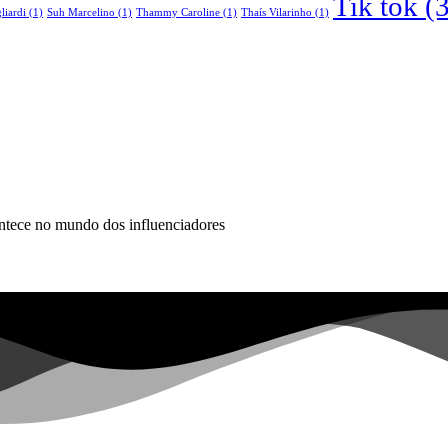
Tik tok
(3
liardi
(1)
Suh Marcelino
(1)
Thammy Caroline
(1)
Thaís Vilarinho
(1)
ontece no mundo dos influenciadores