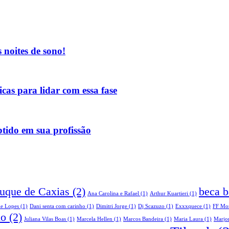
 noites de sono!
as para lidar com essa fase
tido em sua profissão
Duque de Caxias
(2)
beca b
Ana Carolina e Rafael
(1)
Arthur Kuartieri
(1)
le Lopes
(1)
Dani senta com carinho
(1)
Dimitri Jorge
(1)
Dj Scazuzo
(1)
Exxxquece
(1)
FF Mo
do
(2)
Juliana Vilas Boas
(1)
Marcela Hellen
(1)
Marcos Bandeira
(1)
Maria Laura
(1)
Marjor