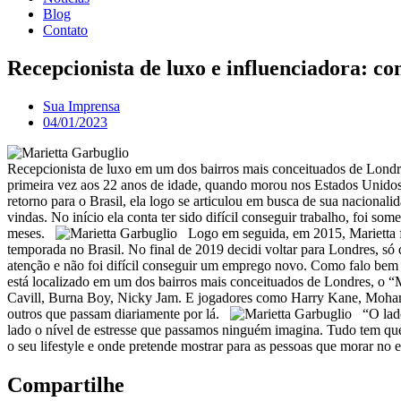
Blog
Contato
Recepcionista de luxo e influenciadora: c
Sua Imprensa
04/01/2023
Recepcionista de luxo em um dos bairros mais conceituados de Londres,
primeira vez aos 22 anos de idade, quando morou nos Estados Unidos 
retorno para o Brasil, ela logo se articulou em busca de sua nacionali
vindas. No início ela conta ter sido difícil conseguir trabalho, foi 
meses.
Logo em seguida, em 2015, Marietta foi
temporada no Brasil. No final de 2019 decidi voltar para Londres, só
atenção e não foi difícil conseguir um emprego novo. Como falo bem 
está localizado em um dos bairros mais conceituados de Londres, o “
Cavill, Burna Boy, Nicky Jam. E jogadores como Harry Kane, Mohamme
outros que passam diariamente por lá.
“O lado 
lado o nível de estresse que passamos ninguém imagina. Tudo tem que
o seu lifestyle e onde pretende mostrar para as pessoas que morar no e
Compartilhe