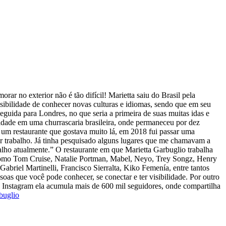
ar no exterior não é tão difícil! Marietta saiu do Brasil pela
sibilidade de conhecer novas culturas e idiomas, sendo que em seu
seguida para Londres, no que seria a primeira de suas muitas idas e
unidade em uma churrascaria brasileira, onde permaneceu por dez
 um restaurante que gostava muito lá, em 2018 fui passar uma
ir trabalho. Já tinha pesquisado alguns lugares que me chamavam a
lho atualmente.” O restaurante em que Marietta Garbuglio trabalha
s como Tom Cruise, Natalie Portman, Mabel, Neyo, Trey Songz, Henry
iel Martinelli, Francisco Sierralta, Kiko Femenía, entre tantos
as que você pode conhecer, se conectar e ter visibilidade. Por outro
o Instagram ela acumula mais de 600 mil seguidores, onde compartilha
uglio