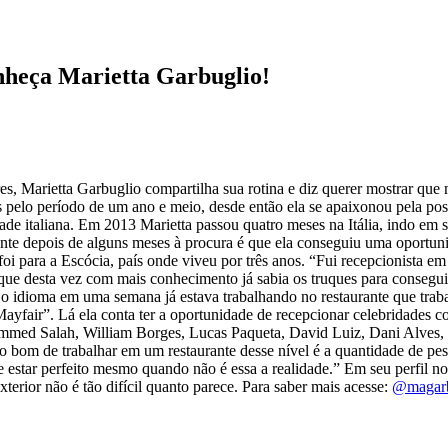
onheça Marietta Garbuglio!
 Marietta Garbuglio compartilha sua rotina e diz querer mostrar que mor
pelo período de um ano e meio, desde então ela se apaixonou pela pos
dade italiana. Em 2013 Marietta passou quatro meses na Itália, indo em 
somente depois de alguns meses à procura é que ela conseguiu uma oport
 para a Escócia, país onde viveu por três anos. “Fui recepcionista em
 que desta vez com mais conhecimento já sabia os truques para consegu
o idioma em uma semana já estava trabalhando no restaurante que traba
Mayfair”. Lá ela conta ter a oportunidade de recepcionar celebridade
d Salah, William Borges, Lucas Paqueta, David Luiz, Dani Alves, Gabr
bom de trabalhar em um restaurante desse nível é a quantidade de pesso
 estar perfeito mesmo quando não é essa a realidade.” Em seu perfil n
xterior não é tão difícil quanto parece. Para saber mais acesse:
@magarb