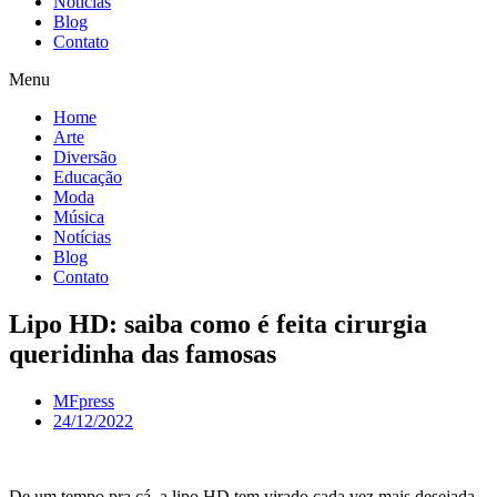
Notícias
Blog
Contato
Menu
Home
Arte
Diversão
Educação
Moda
Música
Notícias
Blog
Contato
Lipo HD: saiba como é feita cirurgia
queridinha das famosas
MFpress
24/12/2022
De um tempo pra cá, a lipo HD tem virado cada vez mais desejada