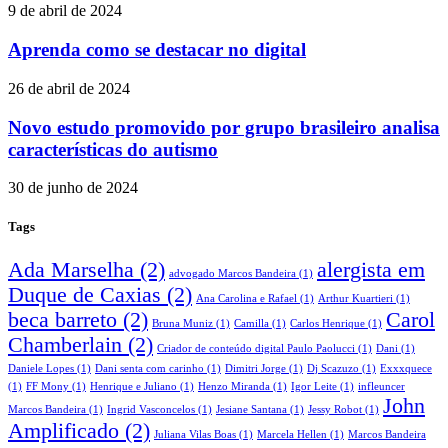
9 de abril de 2024
Aprenda como se destacar no digital
26 de abril de 2024
Novo estudo promovido por grupo brasileiro analisa
características do autismo
30 de junho de 2024
Tags
Ada Marselha
(2)
alergista em
advogado Marcos Bandeira
(1)
Duque de Caxias
(2)
Ana Carolina e Rafael
(1)
Arthur Kuartieri
(1)
beca barreto
(2)
Carol
Bruna Muniz
(1)
Camilla
(1)
Carlos Henrique
(1)
Chamberlain
(2)
Criador de conteúdo digital Paulo Paolucci
(1)
Dani
(1)
Daniele Lopes
(1)
Dani senta com carinho
(1)
Dimitri Jorge
(1)
Dj Scazuzo
(1)
Exxxquece
(1)
FF Mony
(1)
Henrique e Juliano
(1)
Henzo Miranda
(1)
Igor Leite
(1)
infleuncer
John
Marcos Bandeira
(1)
Ingrid Vasconcelos
(1)
Jesiane Santana
(1)
Jessy Robot
(1)
Amplificado
(2)
Juliana Vilas Boas
(1)
Marcela Hellen
(1)
Marcos Bandeira