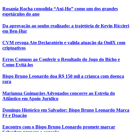
Rosania Rocha consolida “Ani-Hu” como um dos grandes
espetáculos do ano
Da aprovação ao sonho realizado: a trajetória de Kevin Riccieri
em Ben-Hur
CVM revoga Ato Declaratório e valida atuação da OnilX com
criptoativos
Erros Comuns ao Conferir o Resultado do Jogo do Bicho e
Como Evitá-los
Bispo Bruno Leonardo doa R$ 150 mil a criança com doença
rara
Marianna Guimarães Advogados concorre ao Estrela do
Atlântico em Apoio Jurídico
Domingo Histórico em Salvador: Bispo Bruno Leonardo Marca
Fé e Doação
Encontro com o Bispo Bruno Leonardo promete marcar