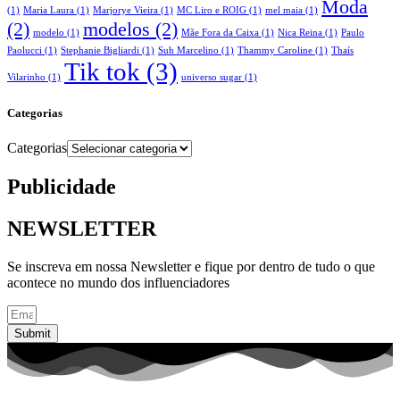
Moda
(1)
Maria Laura
(1)
Marjorye Vieira
(1)
MC Liro e ROIG
(1)
mel maia
(1)
(2)
modelos
(2)
modelo
(1)
Mãe Fora da Caixa
(1)
Nica Reina
(1)
Paulo
Paolucci
(1)
Stephanie Bigliardi
(1)
Suh Marcelino
(1)
Thammy Caroline
(1)
Thaís
Tik tok
(3)
Vilarinho
(1)
universo sugar
(1)
Categorias
Categorias
Publicidade
NEWSLETTER
Se inscreva em nossa Newsletter e fique por dentro de tudo o que
acontece no mundo dos influenciadores
Submit