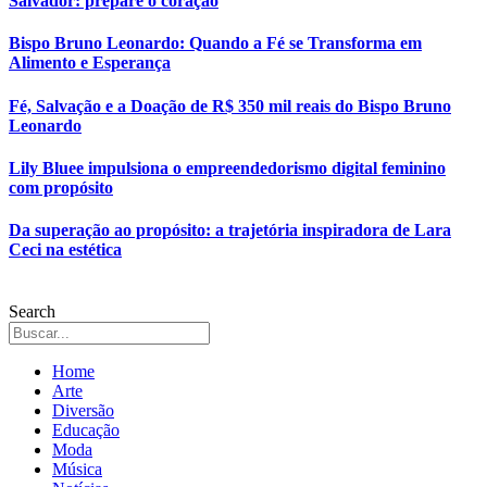
Salvador: prepare o coração
Bispo Bruno Leonardo: Quando a Fé se Transforma em
Alimento e Esperança
Fé, Salvação e a Doação de R$ 350 mil reais do Bispo Bruno
Leonardo
Lily Bluee impulsiona o empreendedorismo digital feminino
com propósito
Da superação ao propósito: a trajetória inspiradora de Lara
Ceci na estética
Search
Home
Arte
Diversão
Educação
Moda
Música